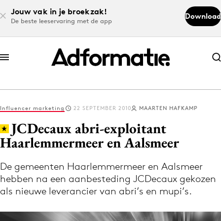
Jouw vak in je broekzak!
Download
De beste leeservaring met de app
Abonneer nu
Abonneer nu
Influencer marketing
22 SEPTEMBER 2010
MAARTEN HAFKAMP
Log in
JCDecaux abri-exploitant
Haarlemmermeer en Aalsmeer
Download de app
Volg het laatste nieuws via de Adformatie
De gemeenten Haarlemmermeer en Aalsmeer
hebben na een aanbesteding JCDecaux gekozen
Nieuws app
als nieuwe leverancier van abri’s en mupi’s.