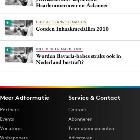
Haarlemmermeer en Aalsmeer
DIGITAL TRANSFORMATION
Gouden Inhaakmedailles 2010
INFLUENCER MARKETING
Worden Bavaria-babes straks ook in
Nederland bestraft?
Meer Adformatie
Service & Contact
Partners
Contact
Events
Abonneren
Vacatures
Teamabonnementen
Whitepapers
Adverteren