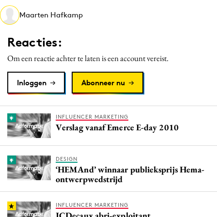
Media
Maarten Hafkamp
Merkstrategie
Reacties:
PR
Programmatic
Om een reactie achter te laten is een account vereist.
Purpose Marketing
Inloggen
Abonneer nu
Reputatie & crisis
INFLUENCER MARKETING
Verslag vanaf Emerce E-day 2010
DESIGN
‘HEMAnd’ winnaar publieksprijs Hema-
ontwerpwedstrijd
INFLUENCER MARKETING
JCDecaux abri-exploitant