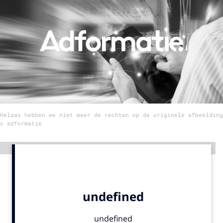
Menu
Home
9 sept: GenAI-training
12 nov: MarketingLive!
Adverteren
Helaas hebben we niet meer de rechten op de originele afbeelding
Events
© adformatie
Opleidingen
Vacatures
Advertentie
Academy
Partners
Topics
Artificial Intelligence