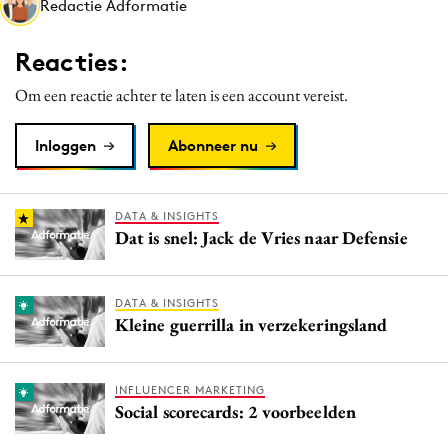
Redactie Adformatie
Media
Merkstrategie
Reacties:
PR
Om een reactie achter te laten is een account vereist.
Programmatic
Purpose Marketing
Inloggen
Abonneer nu
Reputatie & crisis
DATA & INSIGHTS
Dat is snel: Jack de Vries naar Defensie
DATA & INSIGHTS
Kleine guerrilla in verzekeringsland
INFLUENCER MARKETING
Social scorecards: 2 voorbeelden