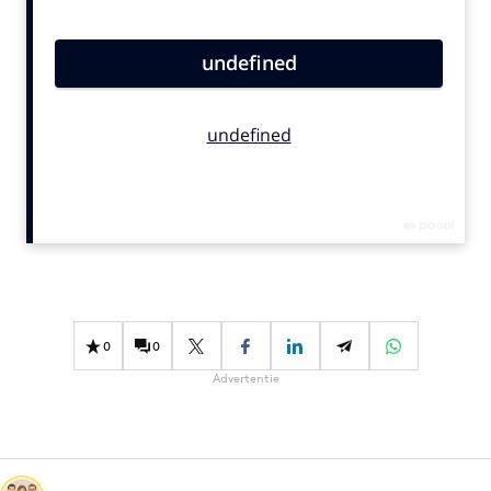
Bureaus
Campagnes
Carriere
Contentmarketing
Craft
Customer Experience
Data & Insights
Design
Digital transformation
Diversiteit
0
0
Effectiviteit
Advertentie
Gedragsverandering
Influencer marketing
Interne communicatie
Martech