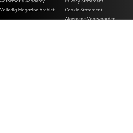
Adformatie Academy
Privacy Statement
Volledig Magazine Archief
Cookie Statement
Algemene Voorwaarden
Onze app
Maak Adformatie.nl je
Google-favoriet
Privacyinstellingen
Download de
Adformatie Nieuws App