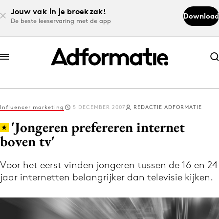
Jouw vak in je broekzak!
Download
De beste leeservaring met de app
Abonneer nu
Abonneer nu
Influencer marketing
5 DECEMBER 2007
REDACTIE ADFORMATIE
Log in
'Jongeren prefereren internet
boven tv'
Download de app
Volg het laatste nieuws via de Adformatie
Voor het eerst vinden jongeren tussen de 16 en 24
jaar internetten belangrijker dan televisie kijken.
Nieuws app