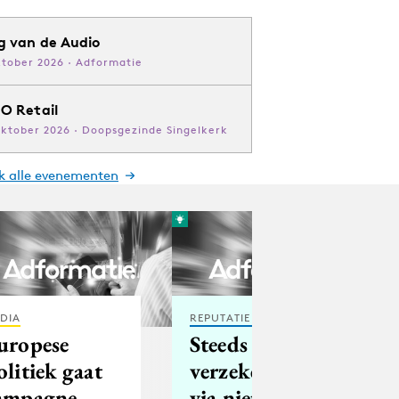
g van de Audio
ktober 2026 · Adformatie
O Retail
oktober 2026 · Doopsgezinde Singelkerk
jk alle evenementen
DIA
REPUTATIE & CRISIS
uropese
Steeds meer
olitiek gaat
verzekeringen
ampagne
via nieuwe