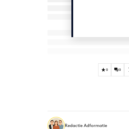
0
0
Redactie Adformatie