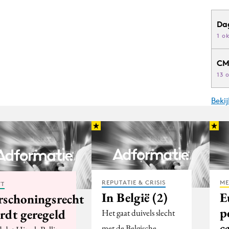
Da
1 o
CM
13 
Beki
REPUTATIE & CRISIS
ME
FT
In België (2)
E
rschoningsrecht
p
rdt geregeld
Het gaat duivels slecht
c
met de Belgische