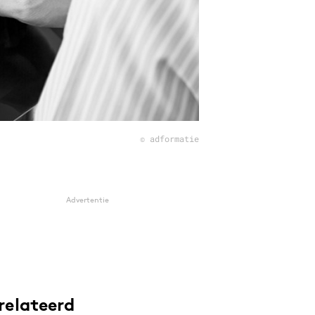
© adformatie
Advertentie
relateerd