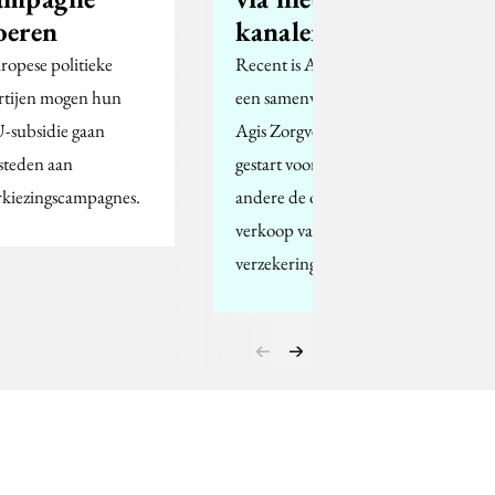
oeren
kanalen
ropese politieke
Recent is Albert Heijn
rtijen mogen hun
een samenwerking met
-subsidie gaan
Agis Zorgverzekeringen
steden aan
gestart voor onder
rkiezingscampagnes.
andere de online
verkoop van
verzekeringen.