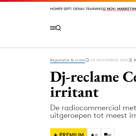
HOME
HOME
9 SEPT: GENAI-TRAINING
9 SEPT: GENAI-TRAINING
12 NOV: MARKETIN
12 NOV: MARKETIN
Reputatie & crisis
29 NOVEMBER 2007
Volg het laatste nieuws via de Adformatie N
Dj-reclame C
irritant
Topics
De radiocommercial met 
Artificial Intelligence
Design
uitgeroepen tot meest i
Bureaus
Digital transf
Campagnes
Diversiteit
PREMIUM
0
0