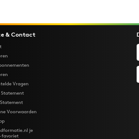
ce & Contact
t
ren
bonnementen
eren
stelde Vragen
y Statement
 Statement
ne Voorwaarden
pp
dformatie.nl je
-favoriet