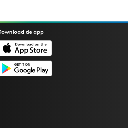
Download de
app