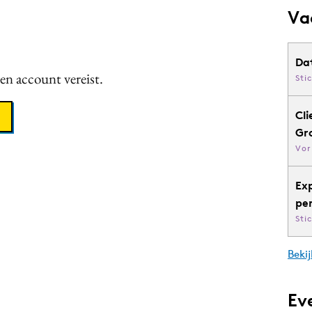
Va
Da
een account vereist.
Sti
Cli
Gr
Vor
Ex
pe
Sti
Bekij
Ev