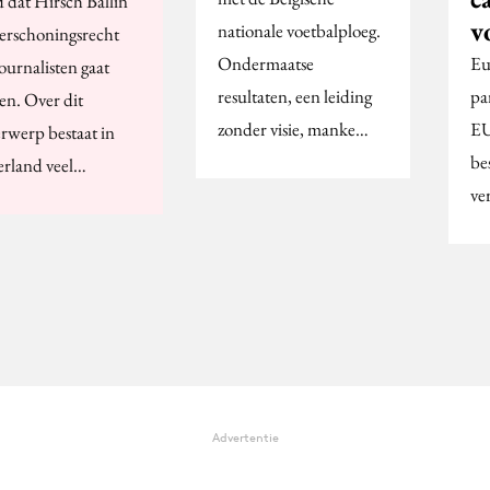
 dat Hirsch Ballin
v
nationale voetbalploeg.
verschoningsrecht
Ondermaatse
Eu
ournalisten gaat
resultaten, een leiding
pa
en. Over dit
zonder visie, manke…
EU
rwerp bestaat in
be
rland veel…
ve
Advertentie