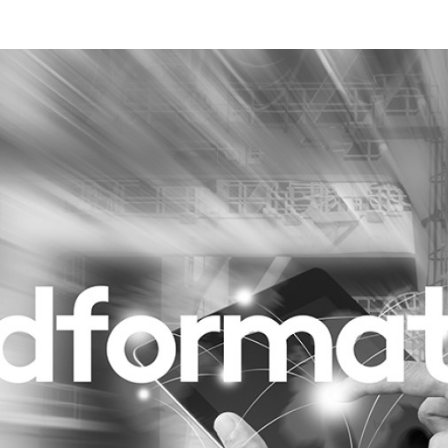
Programmatic
ering
Purpose Marketing
keting
Reputatie & crisis
nicatie