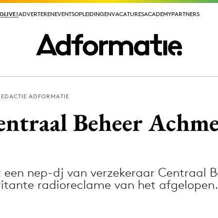
GLIVE!
GLIVE!
ADVERTEREN
ADVERTEREN
EVENTS
EVENTS
OPLEIDINGEN
OPLEIDINGEN
VACATURES
VACATURES
ACADEMY
ACADEMY
PARTNERS
PARTNERS
REDACTIE ADFORMATIE
ieuws app
entraal Beheer Achme
een nep-dj van verzekeraar Centraal 
Media
rritante radioreclame van het afgelope
ormation
Merkstrategie
PR