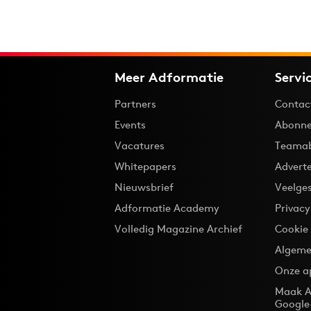
Meer Adformatie
Servi
Partners
Contac
Events
Abonne
Vacatures
Teama
Whitepapers
Advert
Nieuwsbrief
Veelge
Adformatie Academy
Privac
Volledig Magazine Archief
Cookie
Algeme
Onze a
Maak A
Google