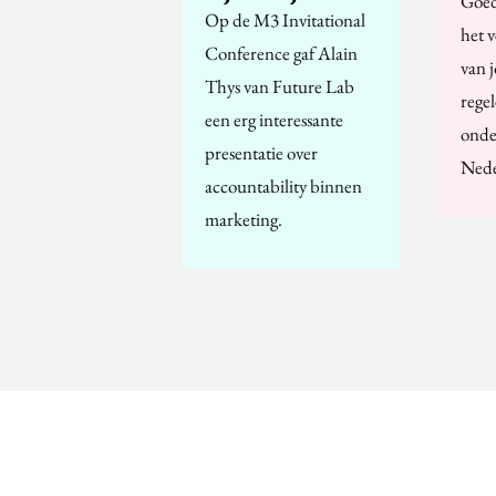
Goed
Op de M3 Invitational
het 
Conference gaf Alain
van j
Thys van Future Lab
regel
een erg interessante
onde
presentatie over
Nede
accountability binnen
marketing.