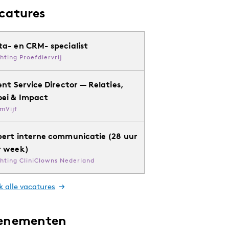
catures
ta- en CRM- specialist
chting Proefdiervrij
ent Service Director — Relaties,
oei & Impact
mVijf
pert interne communicatie (28 uur
r week)
chting CliniClowns Nederland
k alle vacatures
enementen