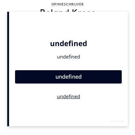
OPINIESCHRIJVER
Bureaus
Roland Kroes
Campagnes
Carriere
Contentmarketing
Craft
Customer Experience
Data & Insights
Design
Digital transformation
Diversiteit
Effectiviteit
Gedragsverandering
Influencer marketing
Interne communicatie
Martech