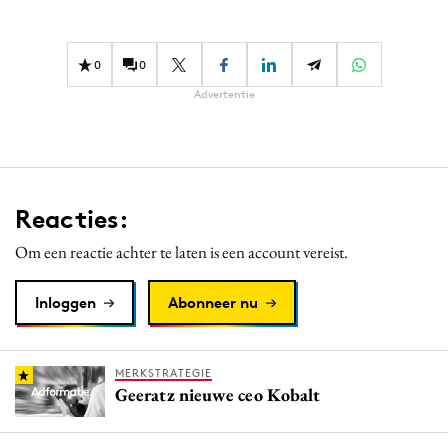
Media
Merkstrategie
0
0
PR
Advertentie
Programmatic
Purpose Marketing
Reputatie & crisis
Reacties:
Om een reactie achter te laten is een account vereist.
Inloggen
Abonneer nu
MERKSTRATEGIE
Geeratz nieuwe ceo Kobalt