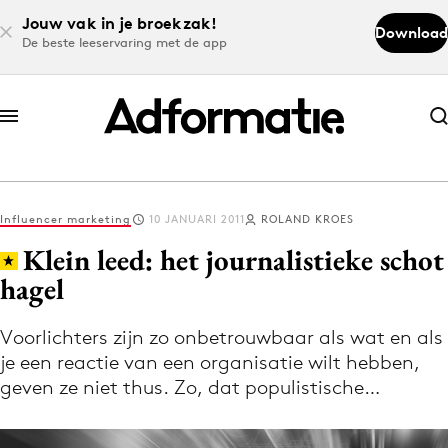
Jouw vak in je broekzak!
Download
De beste leeservaring met de app
Abonneer nu
Abonneer nu
Influencer marketing
10 JANUARI 2011
ROLAND KROES
Log in
Klein leed: het journalistieke schot
hagel
Download de app
Volg het laatste nieuws via de Adformatie
Voorlichters zijn zo onbetrouwbaar als wat en als
je een reactie van een organisatie wilt hebben,
Nieuws app
geven ze niet thus. Zo, dat populistische…