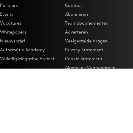
Partners
Contact
Events
Abonneren
Vacatures
Teamabonnementen
Whitepapers
Adverteren
Nieuwsbrief
Veelgestelde Vragen
Adformatie Academy
Privacy Statement
Volledig Magazine Archief
Cookie Statement
Algemene Voorwaarden
Onze app
Maak Adformatie.nl je
Google-favoriet
Privacyinstellingen
Download de
Adformatie Nieuws App