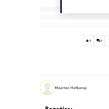
0
0
Maarten Hafkamp
Reacties: