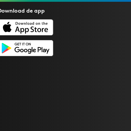
Download de
app