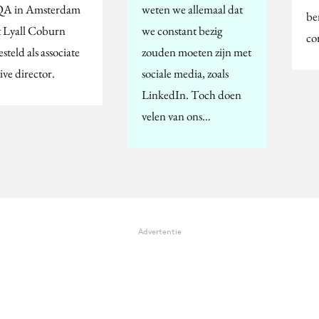
A in Amsterdam
weten we allemaal dat
be
t Lyall Coburn
we constant bezig
co
steld als associate
zouden moeten zijn met
ive director.
sociale media, zoals
LinkedIn. Toch doen
velen van ons…
Advertentie