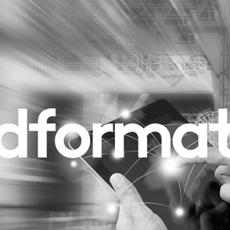
Programmatic
ering
Purpose Marketing
keting
Reputatie & crisis
nicatie