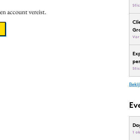
Sti
een account vereist.
Cli
Gr
Vor
Ex
pe
Sti
Bekij
Ev
Da
1 o