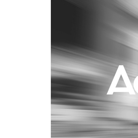
Carriere
Effectiviteit
Contentmarketing
Gedragsverand
Craft
Influencer mar
Customer Experience
Interne commu
Data & Insights
Martech