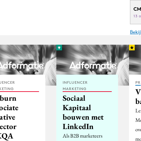
CM
13 
Beki
UENCER
INFLUENCER
PR
KETING
MARKETING
V
burn
Sociaal
b
ociate
Kapitaal
Le
ative
bouwen met
Me
ector
LinkedIn
ov
KQA
Als B2B marketeers
mo