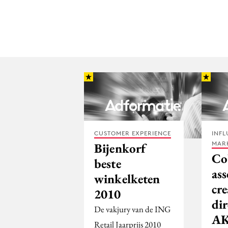
CUSTOMER EXPERIENCE
INFL
MAR
Bijenkorf
Co
beste
ass
winkelketen
cre
2010
dir
De vakjury van de ING
A
Retail Jaarprijs 2010