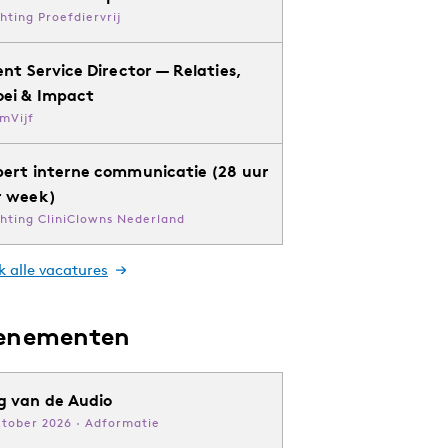
chting Proefdiervrij
ent Service Director — Relaties,
oei & Impact
mVijf
pert interne communicatie (28 uur
r week)
chting CliniClowns Nederland
k alle vacatures
enementen
g van de Audio
ktober 2026 · Adformatie