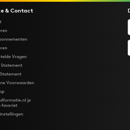
ce & Contact
t
ren
bonnementen
eren
stelde Vragen
y Statement
 Statement
ne Voorwaarden
pp
dformatie.nl je
-favoriet
instellingen