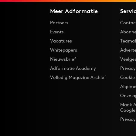
Meer Adformatie
Servi
Partners
Contac
Events
Abonne
Vacatures
Teama
Whitepapers
Advert
Nieuwsbrief
Veelge
Adformatie Academy
Privac
Volledig Magazine Archief
Cookie
Algeme
Onze a
Maak A
Google
Privacy