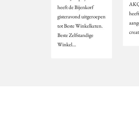
AKQ
heeft de Bijenkorf
heef
gisteravond uitgeroepen
aange
tot Beste Winkelketen.
creat
Beste Zelfstandige
Winkel…