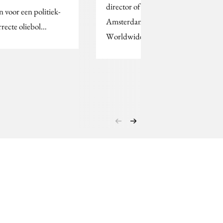
director of strategy bij
n voor een politiek-
Amsterdam
rrecte oliebol…
Worldwide.