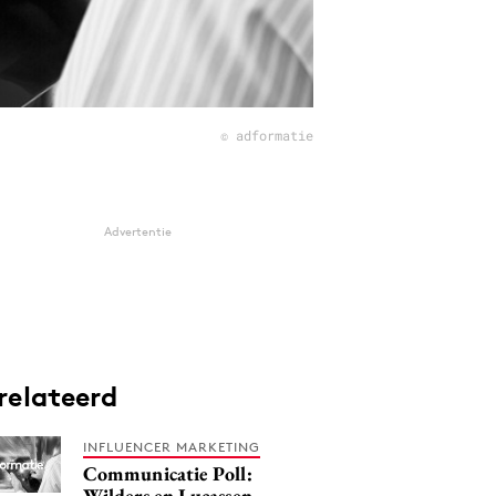
© adformatie
Advertentie
relateerd
INFLUENCER MARKETING
Communicatie Poll:
Wilders en Lucassen