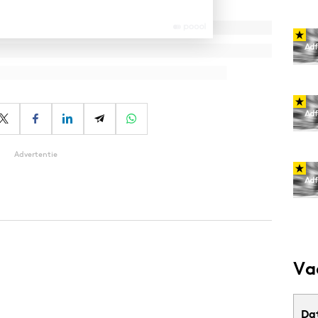
Advertentie
Va
Da