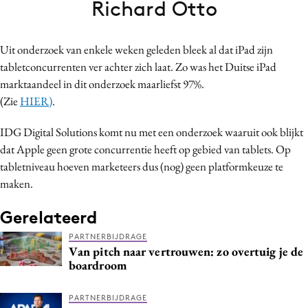
Richard Otto
Bureaus
Campagnes
Uit onderzoek van enkele weken geleden bleek al dat iPad zijn
Carriere
tabletconcurrenten ver achter zich laat. Zo was het Duitse iPad
Contentmarketing
marktaandeel in dit onderzoek maarliefst 97%.
Craft
(Zie
HIER)
.
Customer Experience
IDG Digital Solutions komt nu met een onderzoek waaruit ook blijkt
Data & Insights
dat Apple geen grote concurrentie heeft op gebied van tablets. Op
Design
tabletniveau hoeven marketeers dus (nog) geen platformkeuze te
Digital transformation
maken.
Diversiteit
Gerelateerd
Effectiviteit
PARTNERBIJDRAGE
Gedragsverandering
Van pitch naar vertrouwen: zo overtuig je de
Influencer marketing
boardroom
Interne communicatie
PARTNERBIJDRAGE
Martech