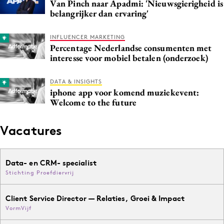
Van Pinch naar Apadmi: 'Nieuwsgierigheid is
Media
belangrijker dan ervaring'
Merkstrategie
INFLUENCER MARKETING
PR
Percentage Nederlandse consumenten met
Programmatic
interesse voor mobiel betalen (onderzoek)
Purpose Marketing
DATA & INSIGHTS
Reputatie & crisis
iphone app voor komend muziekevent:
Welcome to the future
Vacatures
Data- en CRM- specialist
Stichting Proefdiervrij
Client Service Director — Relaties, Groei & Impact
VormVijf