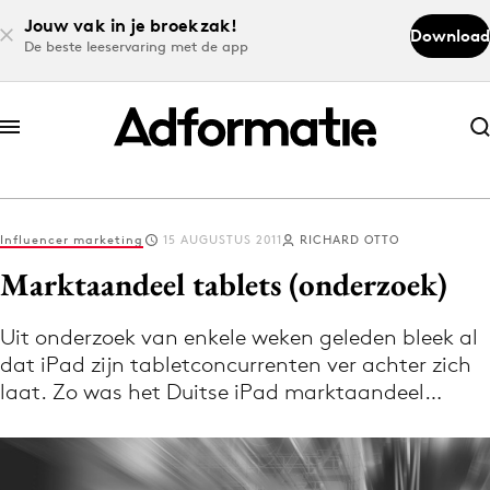
Jouw vak in je broekzak!
Download
De beste leeservaring met de app
Abonneer nu
Abonneer nu
Influencer marketing
15 AUGUSTUS 2011
RICHARD OTTO
Log in
Marktaandeel tablets (onderzoek)
Uit onderzoek van enkele weken geleden bleek al
Download de app
dat iPad zijn tabletconcurrenten ver achter zich
Volg het laatste nieuws via de Adformatie
laat. Zo was het Duitse iPad marktaandeel…
Nieuws app