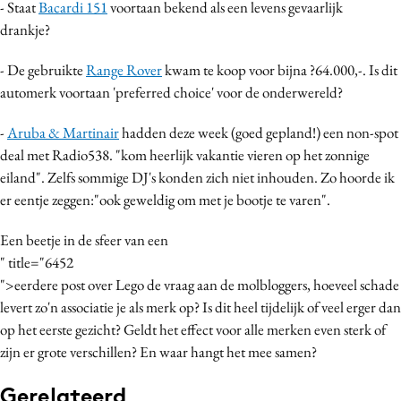
- Staat
Bacardi 151
voortaan bekend als een levens gevaarlijk
Media
drankje?
Merkstrategie
- De gebruikte
Range Rover
kwam te koop voor bijna ?64.000,-. Is dit
PR
automerk voortaan 'preferred choice' voor de onderwereld?
Programmatic
Purpose Marketing
-
Aruba & Martinair
hadden deze week (goed gepland!) een non-spot
Reputatie & crisis
deal met Radio538. "kom heerlijk vakantie vieren op het zonnige
eiland". Zelfs sommige DJ's konden zich niet inhouden. Zo hoorde ik
er eentje zeggen:"ook geweldig om met je bootje te varen".
Een beetje in de sfeer van een
" title="6452
">eerdere post over Lego de vraag aan de molbloggers, hoeveel schade
levert zo'n associatie je als merk op? Is dit heel tijdelijk of veel erger dan
op het eerste gezicht? Geldt het effect voor alle merken even sterk of
zijn er grote verschillen? En waar hangt het mee samen?
Gerelateerd