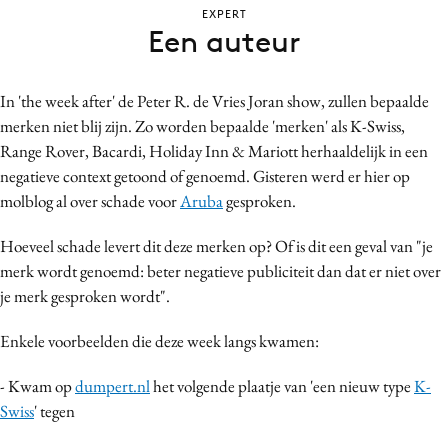
EXPERT
Bureaus
Een auteur
Campagnes
Carriere
In 'the week after' de Peter R. de Vries Joran show, zullen bepaalde
Contentmarketing
merken niet blij zijn. Zo worden bepaalde 'merken' als K-Swiss,
Craft
Range Rover, Bacardi, Holiday Inn & Mariott herhaaldelijk in een
Customer Experience
negatieve context getoond of genoemd. Gisteren werd er hier op
Data & Insights
molblog al over schade voor
Aruba
gesproken.
Design
Hoeveel schade levert dit deze merken op? Of is dit een geval van "je
Digital transformation
merk wordt genoemd: beter negatieve publiciteit dan dat er niet over
Diversiteit
je merk gesproken wordt".
Effectiviteit
Enkele voorbeelden die deze week langs kwamen:
Gedragsverandering
Influencer marketing
- Kwam op
dumpert.nl
het volgende plaatje van 'een nieuw type
K-
Interne communicatie
Swiss
' tegen
Martech