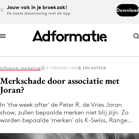
Jouw vak in je broekzak!
Download
De beste leeservaring met de app
Abonneer nu
Abonneer nu
Influencer marketing
8 FEBRUARI 2008
EEN AUTEUR
Log in
Merkschade door associatie met
Joran?
Download de app
Volg het laatste nieuws via de Adformatie
In 'the week after' de Peter R. de Vries Joran
show, zullen bepaalde merken niet blij zijn. Zo
Nieuws app
worden bepaalde 'merken' als K-Swiss, Range…