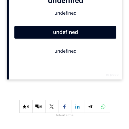
Bureaus
Campagnes
Carriere
Contentmarketing
Craft
Customer Experience
Data & Insights
Design
Digital transformation
Diversiteit
Effectiviteit
Gedragsverandering
0
0
Influencer marketing
Advertentie
Interne communicatie
Martech