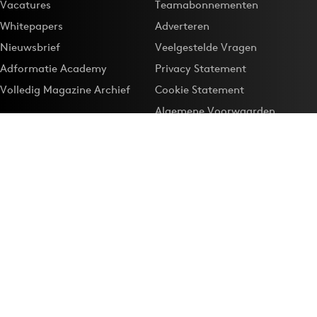
Vacatures
Teamabonnementen
Whitepapers
Adverteren
Nieuwsbrief
Veelgestelde Vragen
Adformatie Academy
Privacy Statement
Volledig Magazine Archief
Cookie Statement
Algemene Voorwaarden
Onze app
Maak Adformatie.nl je
Google-favoriet
Privacyinstellingen
Download de
Adformatie Nieuws App