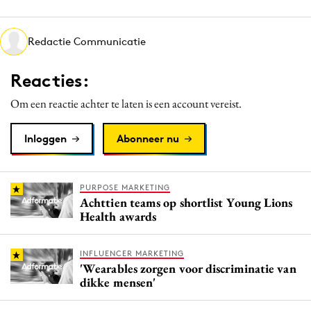
Media
Merkstrategie
Redactie Communicatie
PR
Reacties:
Programmatic
Purpose Marketing
Om een reactie achter te laten is een account vereist.
Reputatie & crisis
Inloggen
Abonneer nu
PURPOSE MARKETING
Achttien teams op shortlist Young Lions
Health awards
INFLUENCER MARKETING
'Wearables zorgen voor discriminatie van
dikke mensen'