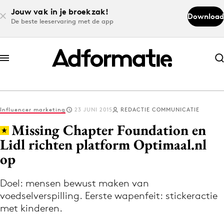
Jouw vak in je broekzak!
Download
De beste leeservaring met de app
Abonneer nu
Abonneer nu
Influencer marketing
23 JUNI 2015
REDACTIE COMMUNICATIE
Log in
Missing Chapter Foundation en
Lidl richten platform Optimaal.nl
op
Download de app
Volg het laatste nieuws via de Adformatie
Doel: mensen bewust maken van
Nieuws app
voedselverspilling. Eerste wapenfeit: stickeractie
met kinderen.