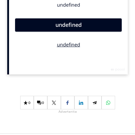
Bureaus
Campagnes
Carriere
Contentmarketing
Craft
Customer Experience
Data & Insights
Design
Digital transformation
Diversiteit
Effectiviteit
0
0
Gedragsverandering
Advertentie
Influencer marketing
Interne communicatie
Martech