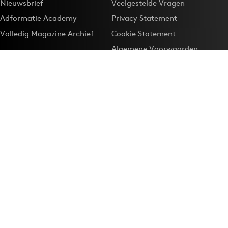
Nieuwsbrief
Veelgestelde Vragen
Adformatie Academy
Privacy Statement
Volledig Magazine Archief
Cookie Statement
Algemene Voorwaarden
Onze app
Maak Adformatie.nl je
Google-favoriet
Privacyinstellingen
Download de
Adformatie Nieuws App