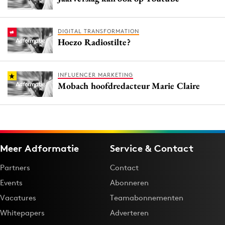
DIGITAL TRANSFORMATION
Hoezo Radiostilte?
INFLUENCER MARKETING
Mobach hoofdredacteur Marie Claire
Meer Adformatie
Service & Contact
Partners
Contact
Events
Abonneren
Vacatures
Teamabonnementen
Whitepapers
Adverteren