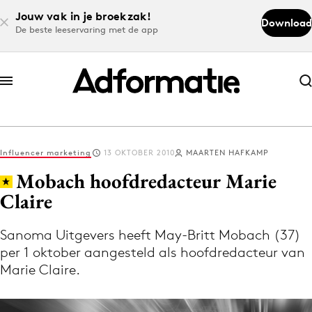
Jouw vak in je broekzak!
Download
De beste leeservaring met de app
Abonneer nu
Abonneer nu
Influencer marketing
13 OKTOBER 2010
MAARTEN HAFKAMP
Log in
Mobach hoofdredacteur Marie
Claire
Download de app
Volg het laatste nieuws via de Adformatie
Sanoma Uitgevers heeft May-Britt Mobach (37)
per 1 oktober aangesteld als hoofdredacteur van
Nieuws app
Marie Claire.