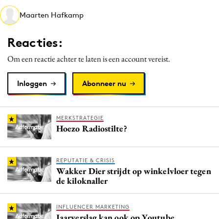
Media
Maarten Hafkamp
Merkstrategie
Reacties:
PR
Programmatic
Om een reactie achter te laten is een account vereist.
Purpose Marketing
Inloggen
Abonneer nu
Reputatie & crisis
MERKSTRATEGIE
Hoezo Radiostilte?
REPUTATIE & CRISIS
Wakker Dier strijdt op winkelvloer tegen
de kiloknaller
INFLUENCER MARKETING
Jaarverslag kan ook op Youtube