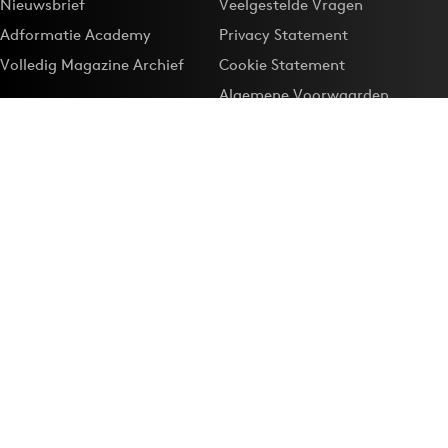
Nieuwsbrief
Veelgestelde Vragen
Adformatie Academy
Privacy Statement
Volledig Magazine Archief
Cookie Statement
Algemene Voorwaarden
Onze app
Maak Adformatie.nl je
Google-favoriet
Privacyinstellingen
Download de
Adformatie Nieuws App