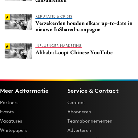
REPUTATIE & CRISIS
Verzekerden houden elkaar up-to-date in
nieuwe InShared-campagne
INFLUENCER MARKETING
Alibaba koopt Chinese YouTube
Meer Adformatie
Service & Contact
Partners
Contact
Events
Abonneren
Vacatures
Teamabonnementen
Whitepapers
Adverteren