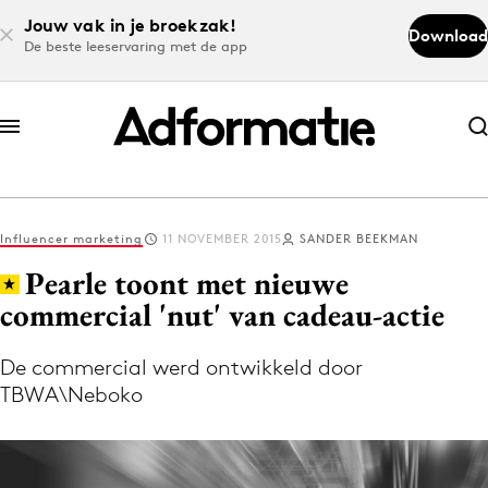
Jouw vak in je broekzak!
Download
De beste leeservaring met de app
Abonneer nu
Abonneer nu
Influencer marketing
11 NOVEMBER 2015
SANDER BEEKMAN
Log in
Pearle toont met nieuwe
commercial 'nut' van cadeau-actie
Download de app
Volg het laatste nieuws via de Adformatie
De commercial werd ontwikkeld door
TBWA\Neboko
Nieuws app