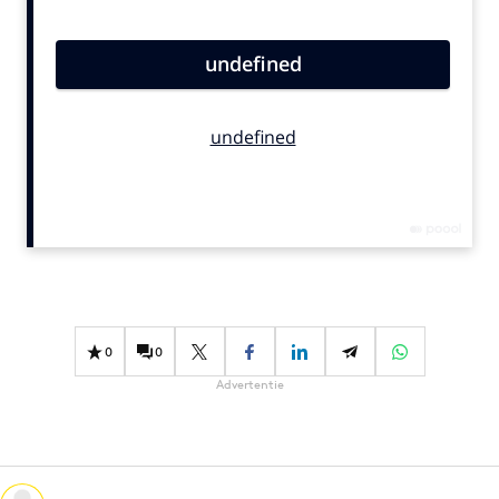
Bureaus
Campagnes
Carriere
Contentmarketing
Craft
Customer Experience
Data & Insights
Design
Digital transformation
Diversiteit
0
0
Effectiviteit
Advertentie
Gedragsverandering
Influencer marketing
Interne communicatie
Martech