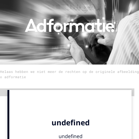
Menu
Home
9 sept: GenAI-training
12 nov: MarketingLive!
Adverteren
Helaas hebben we niet meer de rechten op de originele afbeelding
Events
© adformatie
Opleidingen
Vacatures
Advertentie
Academy
Partners
Topics
Artificial Intelligence