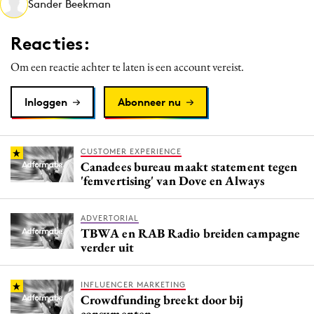
Sander Beekman
Media
Merkstrategie
Reacties:
PR
Om een reactie achter te laten is een account vereist.
Programmatic
Purpose Marketing
Inloggen
Abonneer nu
Reputatie & crisis
CUSTOMER EXPERIENCE
Canadees bureau maakt statement tegen
'femvertising' van Dove en Always
ADVERTORIAL
TBWA en RAB Radio breiden campagne
verder uit
INFLUENCER MARKETING
Crowdfunding breekt door bij
consumenten