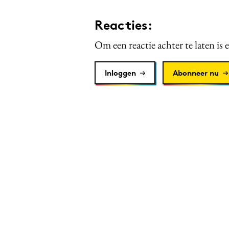
Reacties:
Om een reactie achter te laten is 
Inloggen
Abonneer nu