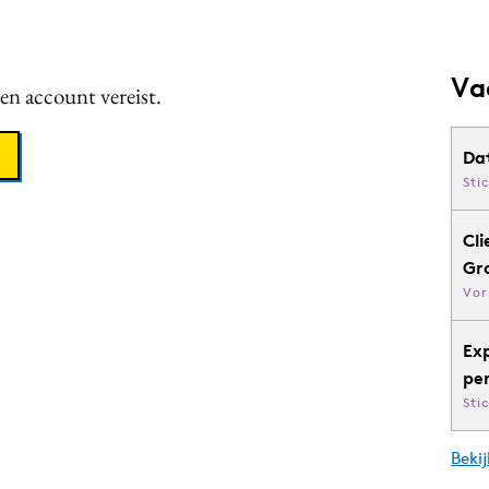
Va
een account vereist.
Da
Sti
Cli
Gr
Vor
Ex
pe
Sti
Bekij