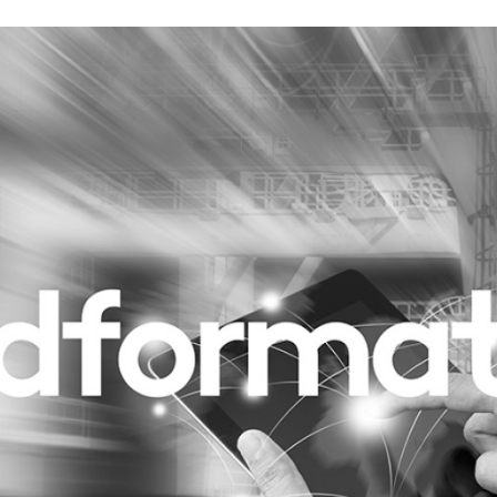
Programmatic
ering
Purpose Marketing
keting
Reputatie & crisis
nicatie