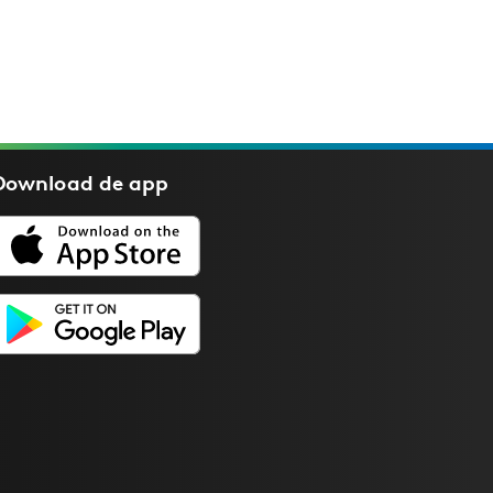
Download de
app