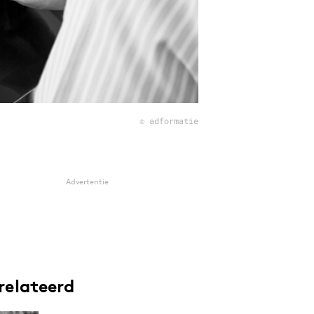
© adformatie
Advertentie
relateerd