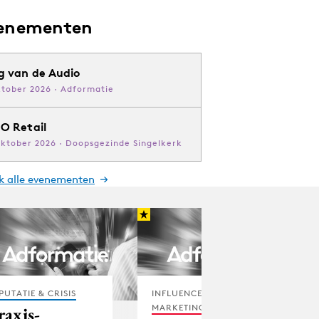
enementen
g van de Audio
ktober 2026 · Adformatie
O Retail
oktober 2026 · Doopsgezinde Singelkerk
jk alle evenementen
PUTATIE & CRISIS
INFLUENCER
MARKETING
raxis-