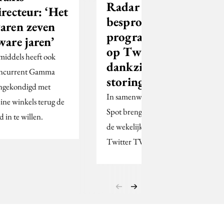
Radar meest
irecteur: ‘Het
besproken tv-
aren zeven
programma
ware jaren’
op Twitter
middels heeft ook
dankzij
ncurrent Gamma
storing
ngekondigd met
In samenwerking met
eine winkels terug de
Spot brengt Adformatie
d in te willen.
de wekelijkse GfK
Twitter TV Ratings.