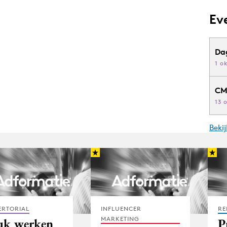
Ev
Da
1 o
CM
13 
Beki
ERTORIAL
INFLUENCER
RE
MARKETING
uk werken
P