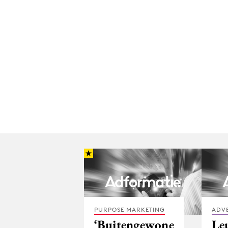
PURPOSE MARKETING
ADV
‘Buitengewone
Le