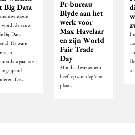
Pr-bureau
t Big Data
d
Blyde aan het
w
enentwintigste
werk voor
z
 wordt de eeuw
Max Havelaar
de Big Data
In
en zijn World
emd. De ware
co
Fair Trade
osie aan
aa
Day
uterdata gaat ons
kl
Mondiaal evenement
n ingrijpend
sta
heeft op zaterdag 9 mei
nderen. De…
plaats.