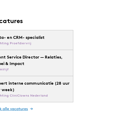
catures
ta- en CRM- specialist
chting Proefdiervrij
ent Service Director — Relaties,
oei & Impact
mVijf
pert interne communicatie (28 uur
r week)
chting CliniClowns Nederland
k alle vacatures