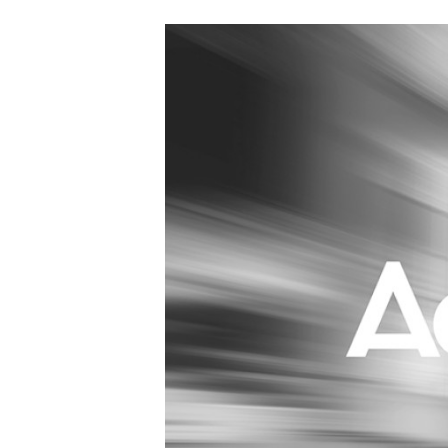
Carriere
Effectiviteit
Contentmarketing
Gedragsverand
Craft
Influencer mar
Customer Experience
Interne commu
Data & Insights
Martech