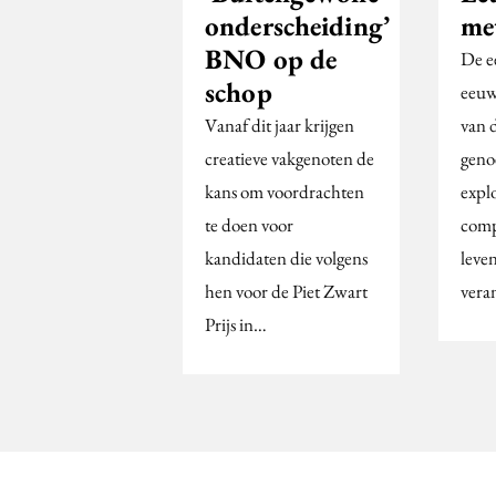
onderscheiding’
me
BNO op de
De e
schop
eeuw
Vanaf dit jaar krijgen
van 
creatieve vakgenoten de
geno
kans om voordrachten
expl
te doen voor
comp
kandidaten die volgens
leve
hen voor de Piet Zwart
vera
Prijs in…