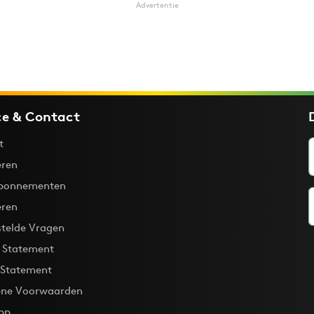
Advertentie
ce & Contact
t
ren
bonnementen
eren
stelde Vragen
y Statement
 Statement
ne Voorwaarden
pp