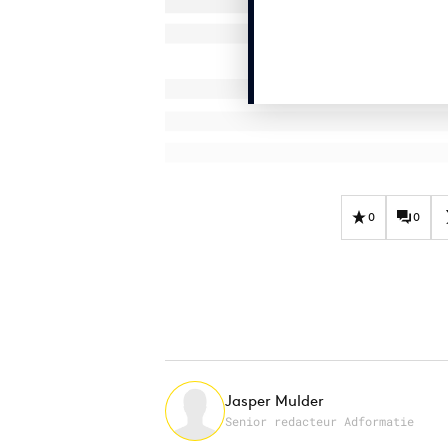
0
0
Jasper Mulder
Senior redacteur Adformatie