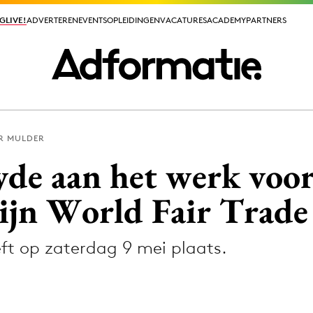
GLIVE!
GLIVE!
ADVERTEREN
ADVERTEREN
EVENTS
EVENTS
OPLEIDINGEN
OPLEIDINGEN
VACATURES
VACATURES
ACADEMY
ACADEMY
PARTNERS
PARTNERS
R MULDER
ieuws app
yde aan het werk voo
zijn World Fair Trad
t op zaterdag 9 mei plaats.
Media
ormation
Merkstrategie
PR