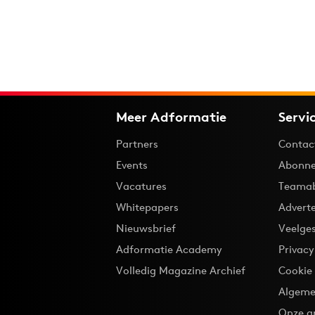
Meer Adformatie
Servi
Partners
Contac
Events
Abonne
Vacatures
Teama
Whitepapers
Advert
Nieuwsbrief
Veelge
Adformatie Academy
Privac
Volledig Magazine Archief
Cookie
Algeme
Onze a