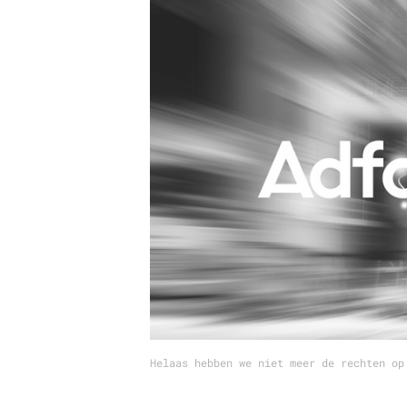
Carriere
Effectiviteit
Contentmarketing
Gedragsverand
Craft
Influencer mar
Customer Experience
Interne commu
Data & Insights
Martech
Helaas hebben we niet meer de rechten op