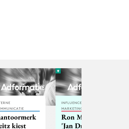
TERNE
INFLUENCER
MMUNICATIE
MARKETING
antoormerk
Ron Meijer:
eitz kiest
'Jan Driessen