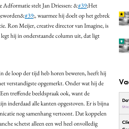
ige Adformatie stelt Jan Driessen: &
#39
;Het
e geworden&
#39
;, waarmee hij doelt op het gebrek
 Ron Meijer, creative director van Imagine, is
legt hij in onderstaande column uit, dat ligt
 in de loop der tijd heb horen beweren, heeft hij
Va
 het verstandigste opgemerkt. Onder wat hij de
Een treffende beeldspraak ook, want de
Da
n inderdaad alle kanten opgestoven. Er is bijna
Sti
icatie nog samenhang vertoont. Dat koppelen
Cli
anche schetst alleen een wel heel onvolledig