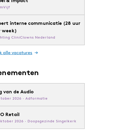
oei & Impact
mVijf
pert interne communicatie (28 uur
r week)
chting CliniClowns Nederland
k alle vacatures
enementen
g van de Audio
ktober 2026 · Adformatie
O Retail
oktober 2026 · Doopsgezinde Singelkerk