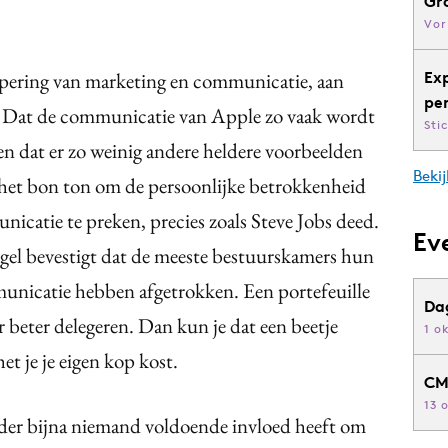
Gr
Vor
ippering van marketing en communicatie, aan
Ex
pe
e. Dat de communicatie van Apple zo vaak wordt
Sti
n dat er zo weinig andere heldere voorbeelden
Bekij
 het bon ton om de persoonlijke betrokkenheid
catie te preken, precies zoals Steve Jobs deed.
Ev
regel bevestigt dat de meeste bestuurskamers hun
unicatie hebben afgetrokken. Een portefeuille
Da
 beter delegeren. Dan kun je dat een beetje
1 o
et je je eigen kop kost.
CM
13 
eerder bijna niemand voldoende invloed heeft om