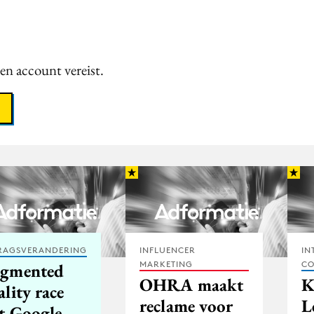
een account vereist.
RAGSVERANDERING
INFLUENCER
IN
MARKETING
CO
gmented
OHRA maakt
K
lity race
reclame voor
L
t Google