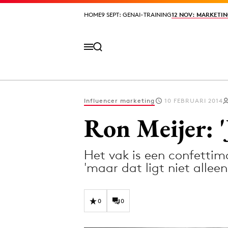
HOME
HOME
9 SEPT: GENAI-TRAINING
9 SEPT: GENAI-TRAINING
12 NOV: MARKETIN
12 NOV: MARKETIN
Influencer marketing
10 FEBRUARI 2014
Volg het laatste nieuws via de Adformatie N
Ron Meijer: '
Het vak is een confettima
Topics
'maar dat ligt niet allee
Artificial Intelligence
Design
Bureaus
Digital transf
0
0
Campagnes
Diversiteit