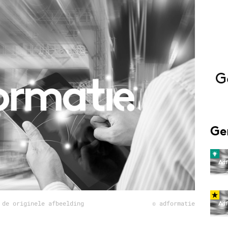
Programmatic
ering
Purpose Marketing
keting
Reputatie & crisis
nicatie
G
Ge
 de originele afbeelding
© adformatie