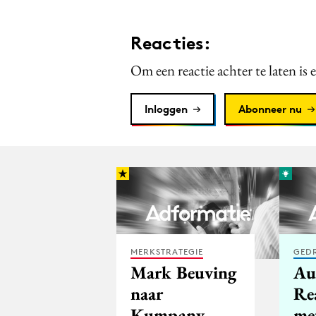
Reacties:
Om een reactie achter te laten is 
Inloggen
Abonneer nu
MERKSTRATEGIE
GED
Mark Beuving
Au
naar
Rea
Kumpany
me