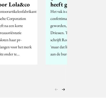
oor Lola&co
heeft gelijk'
ntoorartikelenfabrikant
Het vak is een
selte Corporation
confettimachine
eft na een korte
geworden, stelt Jan
reauoriëntatie
Driessen. 'Klopt,'
sloten haar pr-
schrijft Ron Meijer,
langen voor het merk
'maar dat ligt niet alleen
itz onder te…
aan de bureaus.'