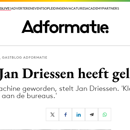
GLIVE!
GLIVE!
ADVERTEREN
ADVERTEREN
EVENTS
EVENTS
OPLEIDINGEN
OPLEIDINGEN
VACATURES
VACATURES
ACADEMY
ACADEMY
PARTNERS
PARTNERS
GASTBLOG ADFORMATIE
ieuws app
Jan Driessen heeft gel
chine geworden, stelt Jan Driessen. 'Klo
n aan de bureaus.'
Media
ormation
Merkstrategie
PR