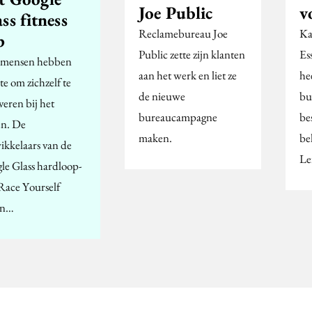
Joe Public
v
ss fitness
Reclamebureau Joe
Ka
p
Public zette zijn klanten
Es
 mensen hebben
aan het werk en liet ze
he
e om zichzelf te
de nieuwe
bu
veren bij het
bureaucampagne
be
en. De
maken.
be
ikkelaars van de
Le
le Glass hardloop-
Race Yourself
en…