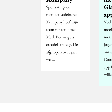
Gla
Sponsoring- en
ap
merkactivatiebureau
Kumpany heeft zijn
Veel
team versterkt met
moeit
Mark Beuving als
moti
creatief strateeg. De
jogg
afgelopen twee jaar
ontw
was…
Goog
app 
will