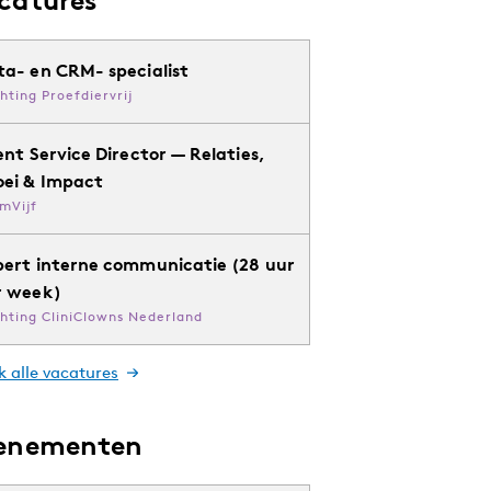
ta- en CRM- specialist
chting Proefdiervrij
ent Service Director — Relaties,
oei & Impact
mVijf
pert interne communicatie (28 uur
r week)
chting CliniClowns Nederland
k alle vacatures
enementen