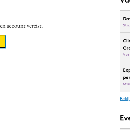
Da
een account vereist.
Sti
Cli
Gr
Vor
Ex
pe
Sti
Bekij
Ev