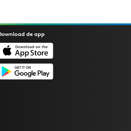
Download de
app