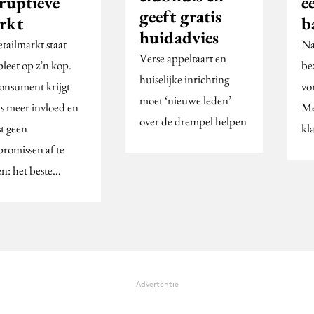
sruptieve
e
geeft gratis
rkt
b
huidadvies
tailmarkt staat
Na
Verse appeltaart en
leet op z’n kop.
be
huiselijke inrichting
onsument krijgt
vo
moet ‘nieuwe leden’
ds meer invloed en
Me
over de drempel helpen
t geen
kla
romissen af te
en: het beste…
Advertentie