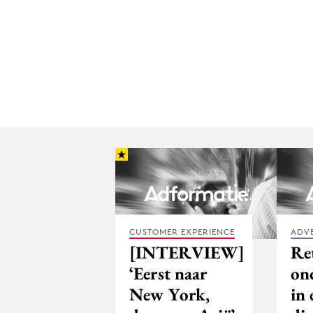
CUSTOMER EXPERIENCE
ADV
[INTERVIEW]
Ret
‘Eerst naar
on
New York,
in 