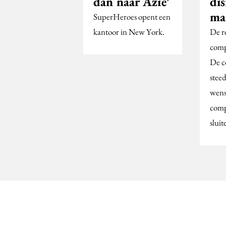
dan naar Azië’
di
ma
SuperHeroes opent een
kantoor in New York.
De re
comp
De c
stee
wens
comp
sluit