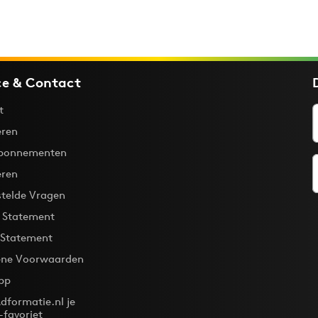
ce & Contact
t
ren
bonnementen
eren
stelde Vragen
y Statement
 Statement
ne Voorwaarden
pp
dformatie.nl je
-favoriet