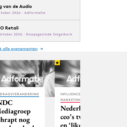
g van de Audio
ktober 2026 · Adformatie
O Retail
oktober 2026 · Doopsgezinde Singelkerk
jk alle evenementen
DRAGSVERANDERING
INFLUENCER
MARKETING
NDC
Nederlandse
ediagroep
ceo’s tweeten
chrapt nog
en ‘liken’ niet