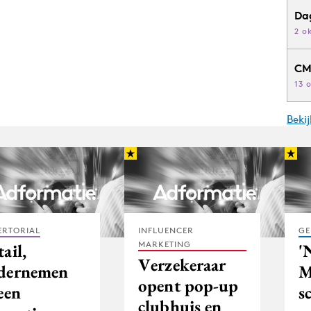
Da
2 o
CM
13 
Beki
ERTORIAL
INFLUENCER
GE
MARKETING
ail,
'
Verzekeraar
dernemen
M
opent pop-up
een
s
clubhuis en