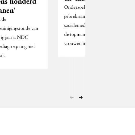
ens honderd
Onderzoek brengt
anen'
gebrek aan
 de
socialemedia-skills van
zuinigingsronde van
de topmannen en -
rig jaar is NDC
vrouwen in kaart.
diagroep nog niet
ar.