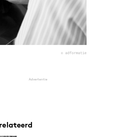
© adformatie
Advertentie
relateerd