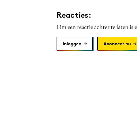
Reacties:
Om een reactie achter te laten is 
Inloggen
Abonneer nu