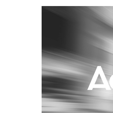
Carriere
Effectiviteit
Contentmarketing
Gedragsverand
Craft
Influencer mar
Customer Experience
Interne commu
Data & Insights
Martech