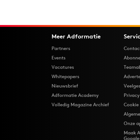
Meer Adformatie
Servi
Partners
Contac
Events
Abonne
Vacatures
Teama
Whitepapers
Advert
Nieuwsbrief
Veelge
Adformatie Academy
Privac
Volledig Magazine Archief
Cookie
Algeme
Onze a
Maak A
Google