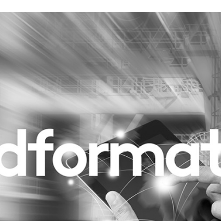
Programmatic
ering
Purpose Marketing
keting
Reputatie & crisis
nicatie