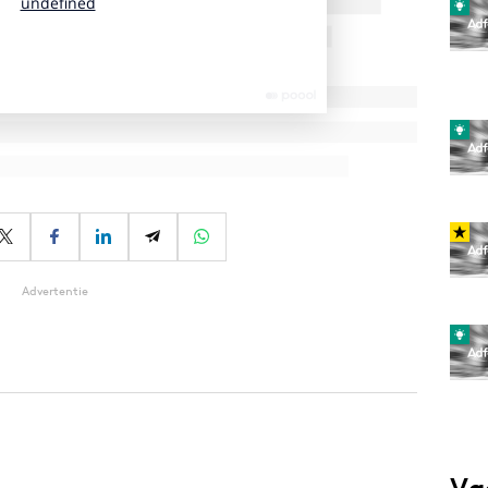
Advertentie
Va