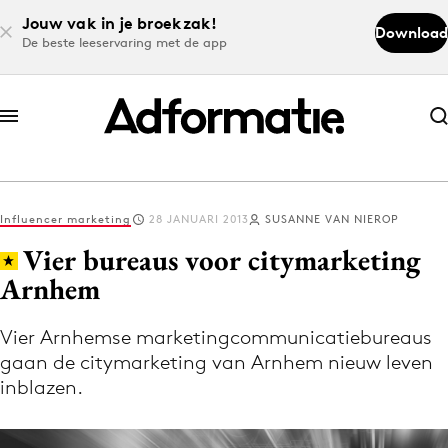
Jouw vak in je broekzak!
Download
De beste leeservaring met de app
Abonneer nu
Abonneer nu
Influencer marketing
28 JANUARI 2013
SUSANNE VAN NIEROP
Log in
Vier bureaus voor citymarketing
Arnhem
Download de app
Volg het laatste nieuws via de Adformatie
Vier Arnhemse marketingcommunicatiebureaus
gaan de citymarketing van Arnhem nieuw leven
Nieuws app
inblazen.