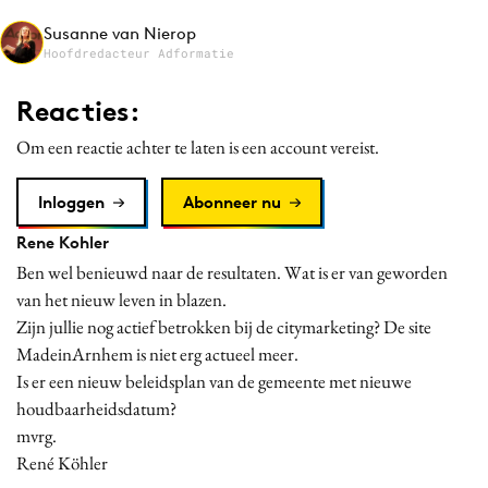
Media
Susanne van Nierop
Hoofdredacteur Adformatie
Merkstrategie
PR
Reacties:
Programmatic
Om een reactie achter te laten is een account vereist.
Purpose Marketing
Reputatie & crisis
Inloggen
Abonneer nu
Rene Kohler
Ben wel benieuwd naar de resultaten. Wat is er van geworden
van het nieuw leven in blazen.
Zijn jullie nog actief betrokken bij de citymarketing? De site
MadeinArnhem is niet erg actueel meer.
Is er een nieuw beleidsplan van de gemeente met nieuwe
houdbaarheidsdatum?
mvrg.
René Köhler