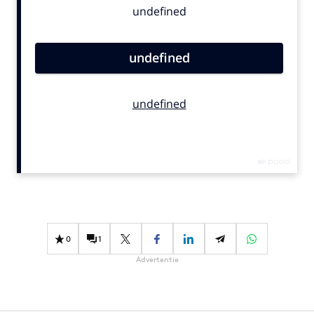
Bureaus
Campagnes
Carriere
Contentmarketing
Craft
Customer Experience
Data & Insights
Design
Digital transformation
Diversiteit
Effectiviteit
0
1
Gedragsverandering
Advertentie
Influencer marketing
Interne communicatie
Martech