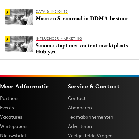
DATA & INSIGHTS
Maarten Stramrood in DDMA-bestuur
INFLUENCER MARKETING
Sanoma stopt met content marktplaats
Hubly.nl
Meer Adformatie
Service & Contact
Partners
Contact
Events
Abonneren
Vacatures
Teamabonnementen
Whitepapers
Adverteren
Nieuwsbrief
Veelgestelde Vragen