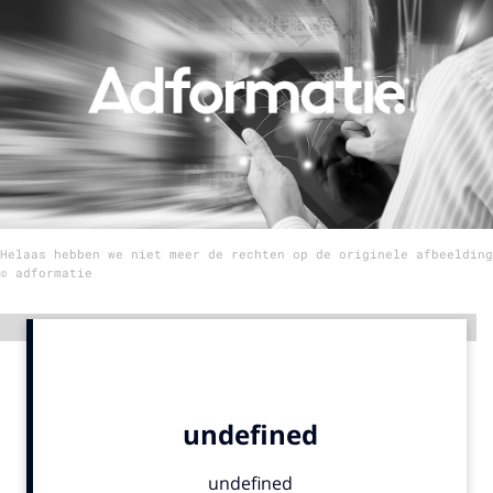
Menu
Home
9 sept: GenAI-training
12 nov: MarketingLive!
Adverteren
Helaas hebben we niet meer de rechten op de originele afbeelding
Events
© adformatie
Opleidingen
Vacatures
Advertentie
Academy
Partners
Topics
Artificial Intelligence