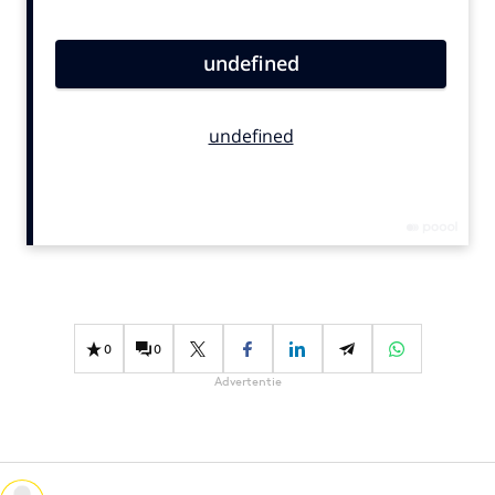
Bureaus
Campagnes
Carriere
Contentmarketing
Craft
Customer Experience
Data & Insights
Design
Digital transformation
Diversiteit
0
0
Effectiviteit
Advertentie
Gedragsverandering
Influencer marketing
Interne communicatie
Martech