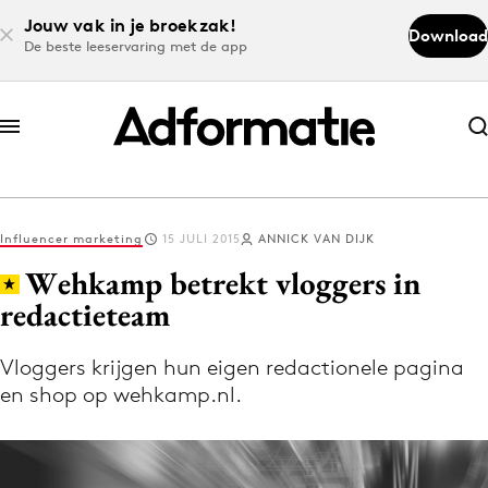
Jouw vak in je broekzak!
Download
De beste leeservaring met de app
Abonneer nu
Abonneer nu
Influencer marketing
15 JULI 2015
ANNICK VAN DIJK
Log in
Wehkamp betrekt vloggers in
redactieteam
Download de app
Volg het laatste nieuws via de Adformatie
Vloggers krijgen hun eigen redactionele pagina
en shop op wehkamp.nl.
Nieuws app