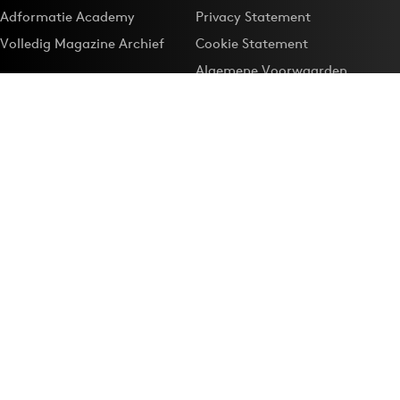
Adformatie Academy
Privacy Statement
Volledig Magazine Archief
Cookie Statement
Algemene Voorwaarden
Onze app
Maak Adformatie.nl je
Google-favoriet
Privacyinstellingen
Download de
Adformatie Nieuws App