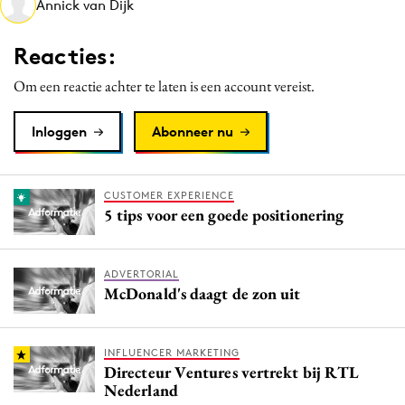
Annick van Dijk
Media
Merkstrategie
Reacties:
PR
Om een reactie achter te laten is een account vereist.
Programmatic
Purpose Marketing
Inloggen
Abonneer nu
Reputatie & crisis
CUSTOMER EXPERIENCE
5 tips voor een goede positionering
ADVERTORIAL
McDonald's daagt de zon uit
INFLUENCER MARKETING
Directeur Ventures vertrekt bij RTL
Nederland