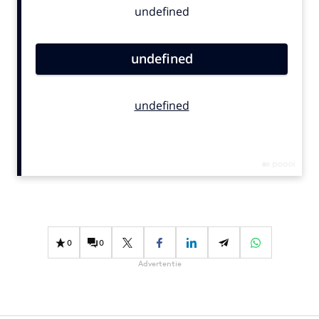
Bureaus
Campagnes
Carriere
Contentmarketing
Craft
Customer Experience
Data & Insights
Design
Digital transformation
Diversiteit
Effectiviteit
0
0
Gedragsverandering
Advertentie
Influencer marketing
Interne communicatie
Martech