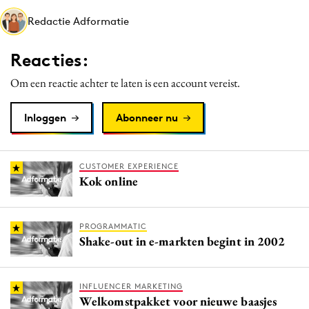
Media
Redactie Adformatie
Merkstrategie
Reacties:
PR
Programmatic
Om een reactie achter te laten is een account vereist.
Purpose Marketing
Inloggen
Abonneer nu
Reputatie & crisis
CUSTOMER EXPERIENCE
Kok online
PROGRAMMATIC
Shake-out in e-markten begint in 2002
INFLUENCER MARKETING
Welkomstpakket voor nieuwe baasjes