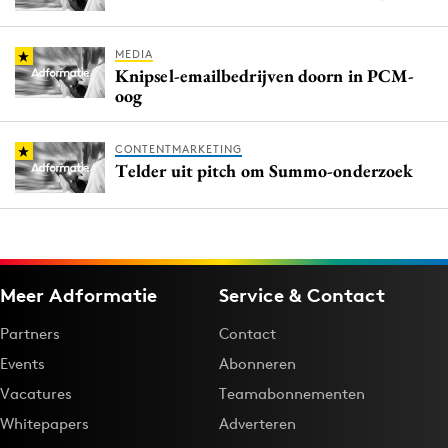
MEDIA
Knipsel-emailbedrijven doorn in PCM-
oog
CONTENTMARKETING
Telder uit pitch om Summo-onderzoek
Meer Adformatie
Service & Contact
Partners
Contact
Events
Abonneren
Vacatures
Teamabonnementen
Whitepapers
Adverteren