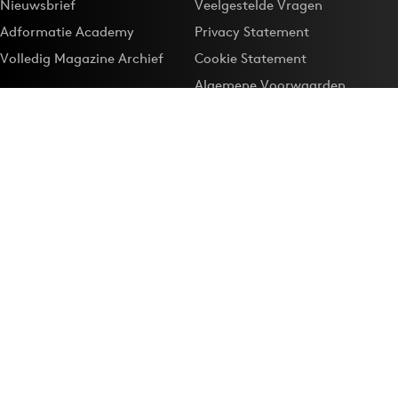
Nieuwsbrief
Veelgestelde Vragen
Adformatie Academy
Privacy Statement
Volledig Magazine Archief
Cookie Statement
Algemene Voorwaarden
Onze app
Maak Adformatie.nl je
Google-favoriet
Privacyinstellingen
Download de
Adformatie Nieuws App