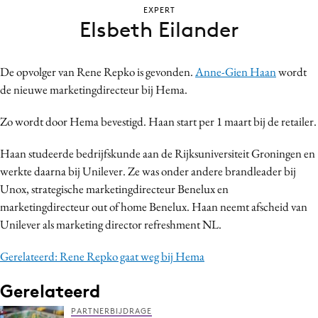
EXPERT
Bureaus
Elsbeth Eilander
Campagnes
Carriere
De opvolger van Rene Repko is gevonden.
Anne-Gien Haan
wordt
Contentmarketing
de nieuwe marketingdirecteur bij Hema.
Craft
Customer Experience
Zo wordt door Hema bevestigd. Haan start per 1 maart bij de retailer.
Data & Insights
Haan studeerde bedrijfskunde aan de Rijksuniversiteit Groningen en
Design
werkte daarna bij Unilever. Ze was onder andere brandleader bij
Digital transformation
Unox, strategische marketingdirecteur Benelux en
Diversiteit
marketingdirecteur out of home Benelux. Haan neemt afscheid van
Unilever als marketing director refreshment NL.
Effectiviteit
Gedragsverandering
Gerelateerd: Rene Repko gaat weg bij Hema
Influencer marketing
Gerelateerd
Interne communicatie
Martech
PARTNERBIJDRAGE