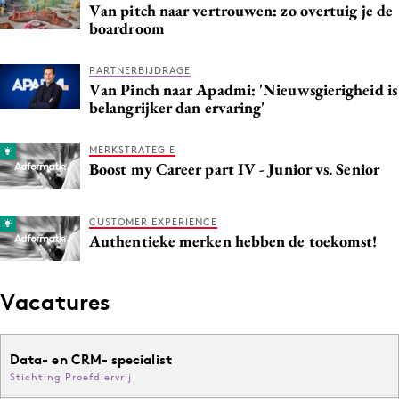
Van pitch naar vertrouwen: zo overtuig je de
Media
boardroom
Merkstrategie
PR
PARTNERBIJDRAGE
Van Pinch naar Apadmi: 'Nieuwsgierigheid is
Programmatic
belangrijker dan ervaring'
Purpose Marketing
MERKSTRATEGIE
Reputatie & crisis
Boost my Career part IV - Junior vs. Senior
CUSTOMER EXPERIENCE
Authentieke merken hebben de toekomst!
Vacatures
Data- en CRM- specialist
Stichting Proefdiervrij