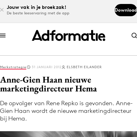
Jouw vak in je broekzak!
Download
De beste leeservaring met de app
Abonneer nu
Abonneer nu
Merkstrategie
31 JANUARI 2012
ELSBETH EILANDER
Log in
Anne-Gien Haan nieuwe
marketingdirecteur Hema
Download de app
Volg het laatste nieuws via de Adformatie
De opvolger van Rene Repko is gevonden. Anne-
Gien Haan wordt de nieuwe marketingdirecteur
Nieuws app
bij Hema.