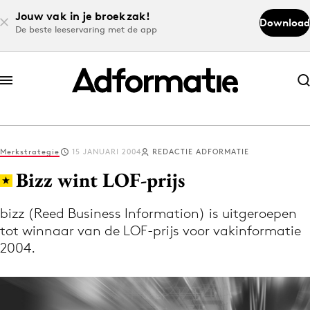
Jouw vak in je broekzak!
Download
De beste leeservaring met de app
Abonneer nu
Abonneer nu
Merkstrategie
15 JANUARI 2004
REDACTIE ADFORMATIE
Log in
Bizz wint LOF-prijs
bizz (Reed Business Information) is uitgeroepen
Download de app
tot winnaar van de LOF-prijs voor vakinformatie
Volg het laatste nieuws via de Adformatie
2004.
Nieuws app