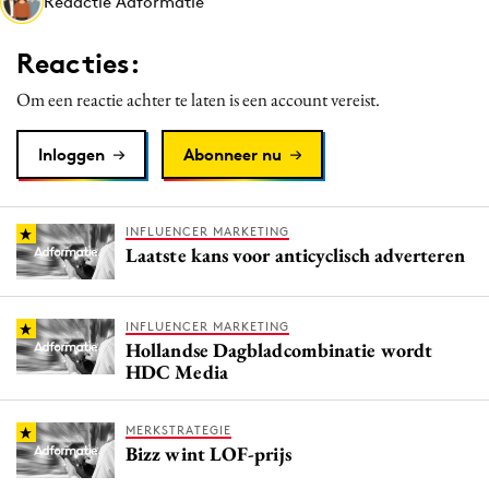
Redactie Adformatie
Media
Merkstrategie
Reacties:
PR
Om een reactie achter te laten is een account vereist.
Programmatic
Purpose Marketing
Inloggen
Abonneer nu
Reputatie & crisis
INFLUENCER MARKETING
Laatste kans voor anticyclisch adverteren
INFLUENCER MARKETING
Hollandse Dagbladcombinatie wordt
HDC Media
MERKSTRATEGIE
Bizz wint LOF-prijs