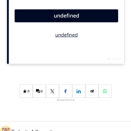
Bureaus
Campagnes
Carriere
Contentmarketing
Craft
Customer Experience
Data & Insights
Design
Digital transformation
Diversiteit
0
0
Effectiviteit
Advertentie
Gedragsverandering
Influencer marketing
Interne communicatie
Martech