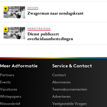
DESIGN
Zwagerman naar zondagskrant
MERKSTRATEGIE
Dienst publiceert
overheidsaanbestedingen
Meer Adformatie
Service & Contact
Partners
Contact
Events
Abonneren
Vacatures
Teamabonnementen
Whitepapers
Adverteren
Nieuwsbrief
Veelgestelde Vragen