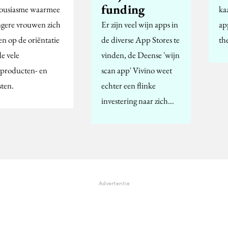
funding
ousiasme waarmee
ka
gere vrouwen zich
Er zijn veel wijn apps in
ap
en op de oriëntatie
de diverse App Stores te
th
e vele
vinden, de Deense 'wijn
producten- en
scan app' Vivino weet
sten.
echter een flinke
investering naar zich…
Advertentie