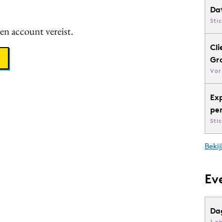
Da
Sti
een account vereist.
Cli
Gr
Vor
Ex
pe
Sti
Bekij
Ev
Da
1 o