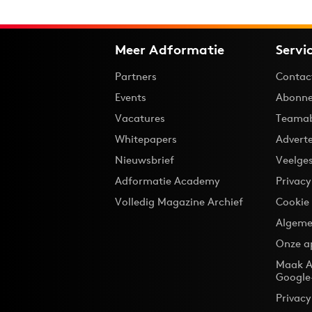
Meer Adformatie
Servi
Partners
Contac
Events
Abonne
Vacatures
Teama
Whitepapers
Advert
Nieuwsbrief
Veelge
Adformatie Academy
Privac
Volledig Magazine Archief
Cookie
Algeme
Onze a
Maak A
Google
Privacy