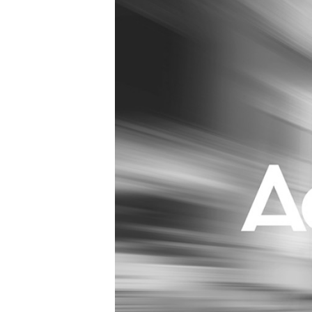
Carriere
Effectiviteit
Contentmarketing
Gedragsverand
Craft
Influencer mar
Customer Experience
Interne commu
Data & Insights
Martech