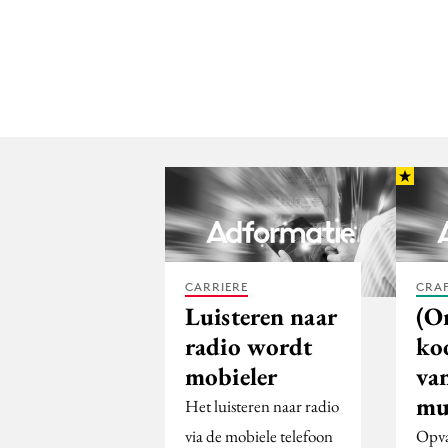
CARRIERE
CRA
Luisteren naar
(O
radio wordt
ko
mobieler
van
mu
Het luisteren naar radio
via de mobiele telefoon
Opva