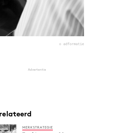
© adformatie
Advertentie
relateerd
MERKSTRATEGIE