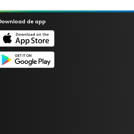
Download de
app