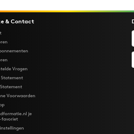
ce & Contact
t
ren
bonnementen
eren
stelde Vragen
y Statement
 Statement
ne Voorwaarden
pp
dformatie.nl je
-favoriet
instellingen