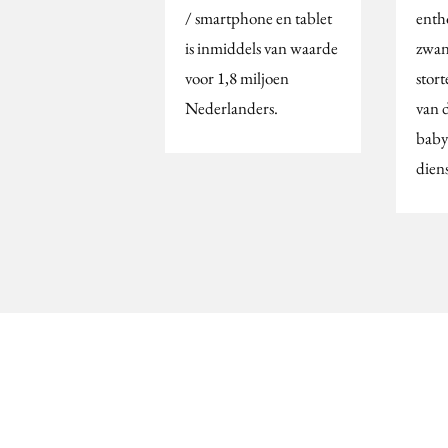
/ smartphone en tablet
enth
is inmiddels van waarde
zwan
voor 1,8 miljoen
stort
Nederlanders.
van d
baby
dien