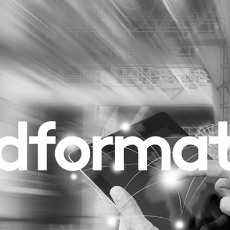
Programmatic
ering
Purpose Marketing
keting
Reputatie & crisis
nicatie