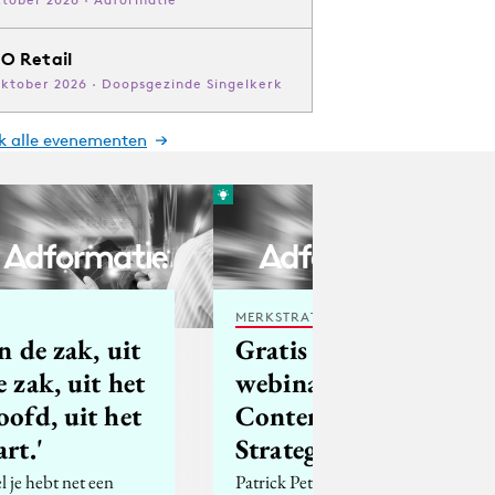
O Retail
oktober 2026 · Doopsgezinde Singelkerk
jk alle evenementen
MERKSTRATEGIE
In de zak, uit
Gratis
e zak, uit het
webinar:
oofd, uit het
Content
art.'
Strategie
el je hebt net een
Patrick Petersen geeft