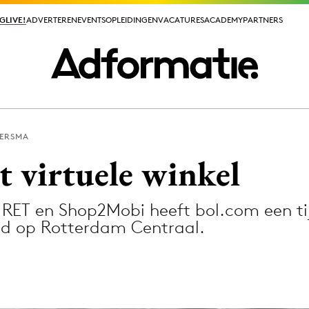
GLIVE!
GLIVE!
ADVERTEREN
ADVERTEREN
EVENTS
EVENTS
OPLEIDINGEN
OPLEIDINGEN
VACATURES
VACATURES
ACADEMY
ACADEMY
PARTNERS
PARTNERS
OERSMA
ieuws app
 virtuele winkel
ET en Shop2Mobi heeft bol.com een tijd
ld op Rotterdam Centraal.
Media
ormation
Merkstrategie
PR