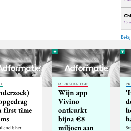
CM
13 
Beki
FT
MERKSTRATEGIE
PR
nderzoek)
Wijn app
'
opgedrag
Vivino
d
 first time
ontkurkt
h
ms
bijna €8
h
miljoen aan
llend is het
St