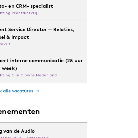
ta- en CRM- specialist
chting Proefdiervrij
ent Service Director — Relaties,
oei & Impact
mVijf
pert interne communicatie (28 uur
r week)
chting CliniClowns Nederland
k alle vacatures
enementen
g van de Audio
ktober 2026 · Adformatie