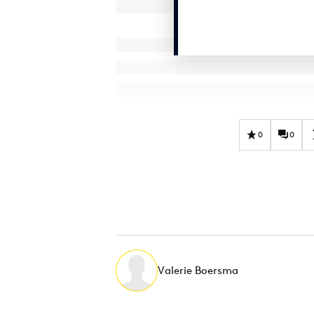
0
0
Valerie Boersma