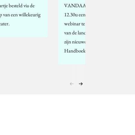
artje besteld via de
VANDAAG OM
p van een willekeurig
12.30u een gratis lunch-
eater.
webinar ter gelegenheid
van de lancering van
zijn nieuwe boek:
Handboek Content…