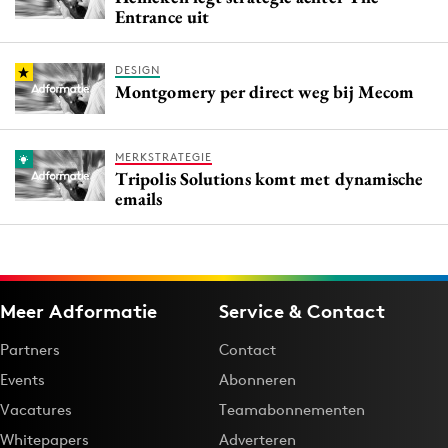
Entrance uit
DESIGN
Montgomery per direct weg bij Mecom
MERKSTRATEGIE
Tripolis Solutions komt met dynamische
emails
Meer Adformatie
Service & Contact
Partners
Contact
Events
Abonneren
Vacatures
Teamabonnementen
Whitepapers
Adverteren