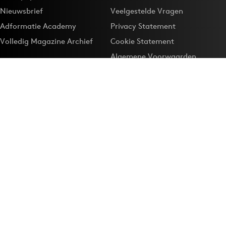
Nieuwsbrief
Veelgestelde Vragen
Adformatie Academy
Privacy Statement
Volledig Magazine Archief
Cookie Statement
Algemene Voorwaarden
Onze app
Maak Adformatie.nl je
Google-favoriet
Privacyinstellingen
Download de
Adformatie Nieuws App