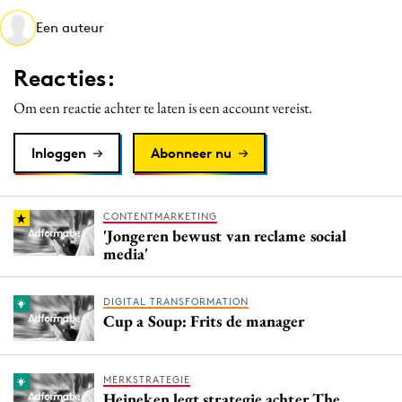
Media
Een auteur
Merkstrategie
Reacties:
PR
Programmatic
Om een reactie achter te laten is een account vereist.
Purpose Marketing
Inloggen
Abonneer nu
Reputatie & crisis
CONTENTMARKETING
'Jongeren bewust van reclame social
media'
DIGITAL TRANSFORMATION
Cup a Soup: Frits de manager
MERKSTRATEGIE
Heineken legt strategie achter The