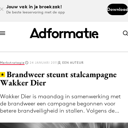
Jouw vak in je broekzak!
Download
De beste leeservaring met de app
Abonneer nu
Abonneer nu
Merkstrategie
24 JANUARI 2011
EEN AUTEUR
Log in
Brandweer steunt stalcampagne
Wakker Dier
Download de app
Volg het laatste nieuws via de Adformatie
Wakker Dier is maandag in samenwerking met
de brandweer een campagne begonnen voor
Nieuws app
betere brandveiligheid in stallen. Volgens de…