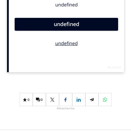
Bureaus
Campagnes
Carriere
Contentmarketing
Craft
Customer Experience
Data & Insights
Design
Digital transformation
Diversiteit
Effectiviteit
0
0
Gedragsverandering
Advertentie
Influencer marketing
Interne communicatie
Martech