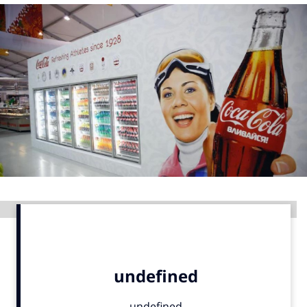
Menu
Home
9 sept: GenAI-training
12 nov: MarketingLive!
Adverteren
Events
Opleidingen
Vacatures
Advertentie
Academy
Partners
Topics
Artificial Intelligence