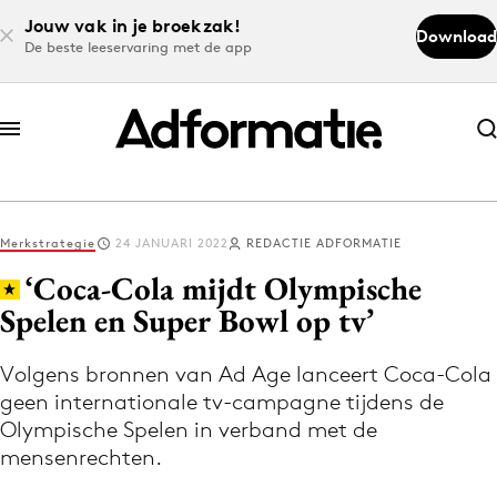
Jouw vak in je broekzak!
Download
De beste leeservaring met de app
Abonneer nu
Abonneer nu
Merkstrategie
24 JANUARI 2022
REDACTIE ADFORMATIE
Log in
‘Coca-Cola mijdt Olympische
Spelen en Super Bowl op tv’
Download de app
Volg het laatste nieuws via de Adformatie
Volgens bronnen van Ad Age lanceert Coca-Cola
geen internationale tv-campagne tijdens de
Nieuws app
Olympische Spelen in verband met de
mensenrechten.