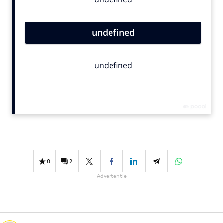
Bureaus
Campagnes
Carriere
Contentmarketing
Craft
Customer Experience
Data & Insights
Design
Digital transformation
Diversiteit
Effectiviteit
0
2
Gedragsverandering
Advertentie
Influencer marketing
Interne communicatie
Martech