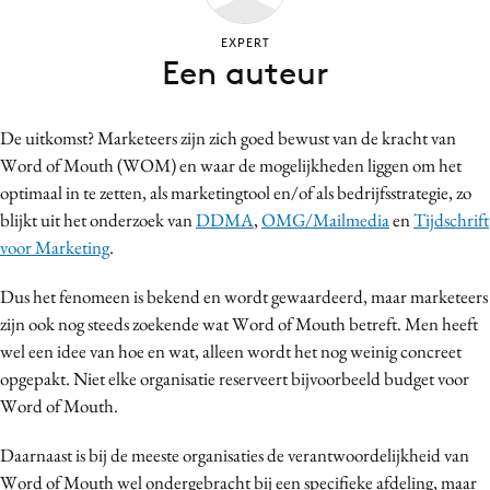
Bureaus
EXPERT
Campagnes
Een auteur
Carriere
Contentmarketing
De uitkomst? Marketeers zijn zich goed bewust van de kracht van
Craft
Word of Mouth (WOM) en waar de mogelijkheden liggen om het
Customer Experience
optimaal in te zetten, als marketingtool en/of als bedrijfsstrategie, zo
Data & Insights
blijkt uit het onderzoek van
DDMA
,
OMG/Mailmedia
en
Tijdschrift
voor Marketing
.
Design
Digital transformation
Dus het fenomeen is bekend en wordt gewaardeerd, maar marketeers
Diversiteit
zijn ook nog steeds zoekende wat Word of Mouth betreft. Men heeft
Effectiviteit
wel een idee van hoe en wat, alleen wordt het nog weinig concreet
opgepakt. Niet elke organisatie reserveert bijvoorbeeld budget voor
Gedragsverandering
Word of Mouth.
Influencer marketing
Interne communicatie
Daarnaast is bij de meeste organisaties de verantwoordelijkheid van
Martech
Word of Mouth wel ondergebracht bij een specifieke afdeling, maar