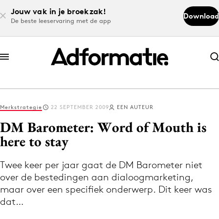
Jouw vak in je broekzak!
Download
De beste leeservaring met de app
Abonneer nu
Abonneer nu
Merkstrategie
22 SEPTEMBER 2009
EEN AUTEUR
Log in
DM Barometer: Word of Mouth is
here to stay
Download de app
Volg het laatste nieuws via de Adformatie
Twee keer per jaar gaat de DM Barometer niet
over de bestedingen aan dialoogmarketing,
Nieuws app
maar over een specifiek onderwerp. Dit keer was
dat…