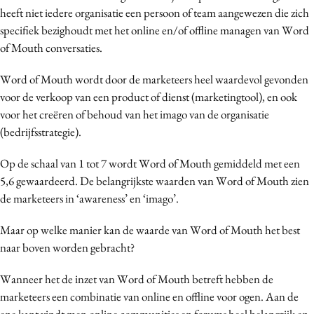
heeft niet iedere organisatie een persoon of team aangewezen die zich
Media
specifiek bezighoudt met het online en/of offline managen van Word
Merkstrategie
of Mouth conversaties.
PR
Programmatic
Word of Mouth wordt door de marketeers heel waardevol gevonden
voor de verkoop van een product of dienst (marketingtool), en ook
Purpose Marketing
voor het creëren of behoud van het imago van de organisatie
Reputatie & crisis
(bedrijfsstrategie).
Op de schaal van 1 tot 7 wordt Word of Mouth gemiddeld met een
5,6 gewaardeerd. De belangrijkste waarden van Word of Mouth zien
de marketeers in ‘awareness’ en ‘imago’.
Maar op welke manier kan de waarde van Word of Mouth het best
naar boven worden gebracht?
Wanneer het de inzet van Word of Mouth betreft hebben de
marketeers een combinatie van online en offline voor ogen. Aan de
ene kant vindt men online communities en forums heel belangrijk en