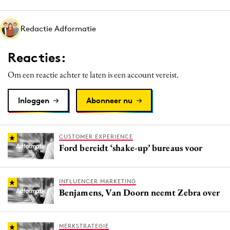
Media
Merkstrategie
Redactie Adformatie
PR
Reacties:
Programmatic
Purpose Marketing
Om een reactie achter te laten is een account vereist.
Reputatie & crisis
Inloggen
Abonneer nu
CUSTOMER EXPERIENCE
Ford bereidt ‘shake-up’ bureaus voor
INFLUENCER MARKETING
Benjamens, Van Doorn neemt Zebra over
MERKSTRATEGIE