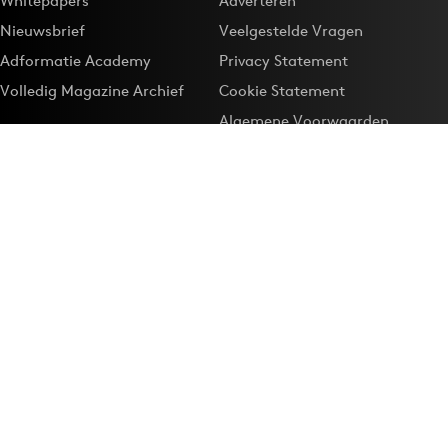
Whitepapers
Adverteren
Nieuwsbrief
Veelgestelde Vragen
Adformatie Academy
Privacy Statement
Volledig Magazine Archief
Cookie Statement
Algemene Voorwaarden
Onze app
Maak Adformatie.nl je
Google-favoriet
Privacyinstellingen
Download de
Adformatie Nieuws App