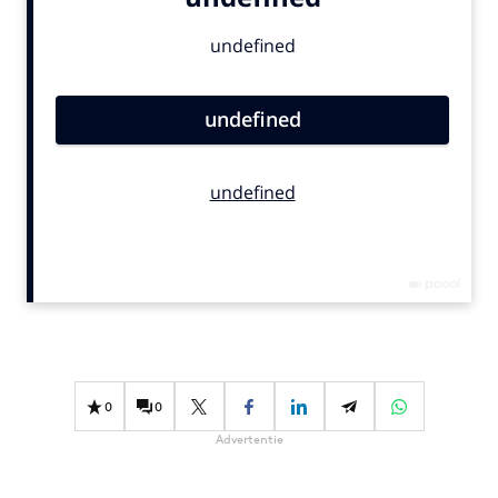
Bureaus
Campagnes
Carriere
Contentmarketing
Craft
Customer Experience
Data & Insights
Design
Digital transformation
Diversiteit
Effectiviteit
Gedragsverandering
0
0
Influencer marketing
Advertentie
Interne communicatie
Martech