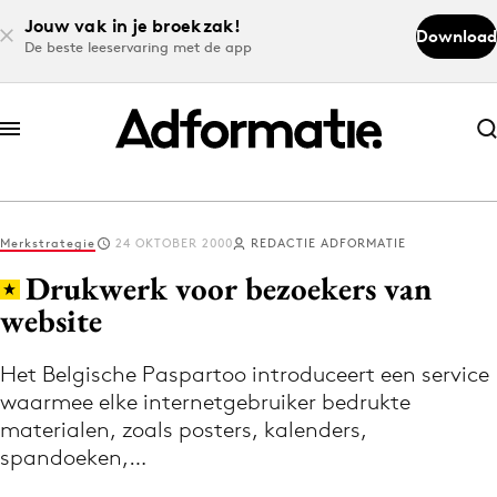
Jouw vak in je broekzak!
Download
De beste leeservaring met de app
Abonneer nu
Abonneer nu
Merkstrategie
24 OKTOBER 2000
REDACTIE ADFORMATIE
Log in
Drukwerk voor bezoekers van
website
Download de app
Volg het laatste nieuws via de Adformatie
Het Belgische Paspartoo introduceert een service
waarmee elke internetgebruiker bedrukte
Nieuws app
materialen, zoals posters, kalenders,
spandoeken,…