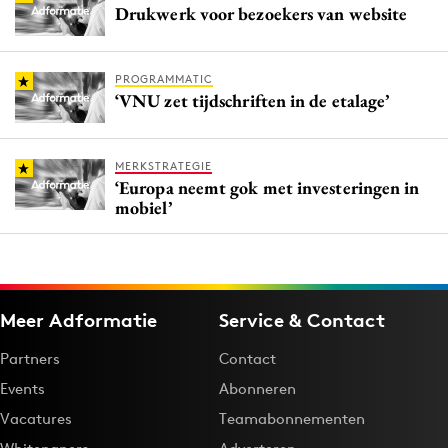
Drukwerk voor bezoekers van website
PROGRAMMATIC
‘VNU zet tijdschriften in de etalage’
MERKSTRATEGIE
‘Europa neemt gok met investeringen in
mobiel’
Meer Adformatie
Service & Contact
Partners
Contact
Events
Abonneren
Vacatures
Teamabonnementen