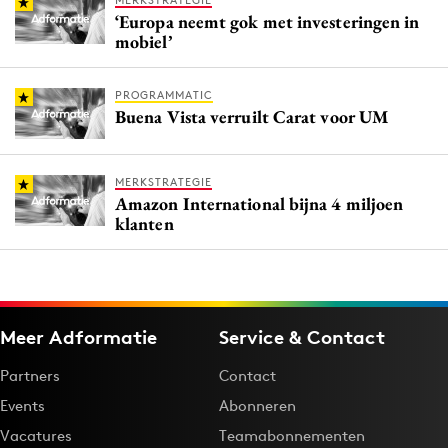
MERKSTRATEGIE
‘Europa neemt gok met investeringen in
mobiel’
PROGRAMMATIC
Buena Vista verruilt Carat voor UM
MERKSTRATEGIE
Amazon International bijna 4 miljoen
klanten
Meer Adformatie
Service & Contact
Partners
Contact
Events
Abonneren
Vacatures
Teamabonnementen