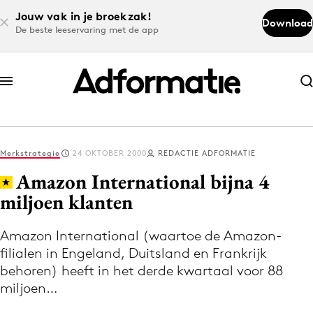
Jouw vak in je broekzak!
Download
De beste leeservaring met de app
Abonneer nu
Abonneer nu
Merkstrategie
24 OKTOBER 2000
REDACTIE ADFORMATIE
Log in
Amazon International bijna 4
miljoen klanten
Download de app
Volg het laatste nieuws via de Adformatie
Amazon International (waartoe de Amazon-
filialen in Engeland, Duitsland en Frankrijk
Nieuws app
behoren) heeft in het derde kwartaal voor 88
miljoen…