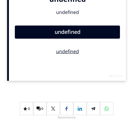
Bureaus
Campagnes
Carriere
Contentmarketing
Craft
Customer Experience
Data & Insights
Design
Digital transformation
Diversiteit
Effectiviteit
Gedragsverandering
0
0
Influencer marketing
Advertentie
Interne communicatie
Martech