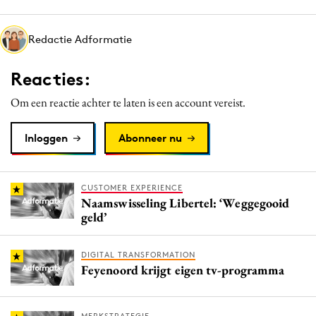
Media
Merkstrategie
Redactie Adformatie
PR
Reacties:
Programmatic
Purpose Marketing
Om een reactie achter te laten is een account vereist.
Reputatie & crisis
Inloggen
Abonneer nu
CUSTOMER EXPERIENCE
Naamswisseling Libertel: ‘Weggegooid
geld’
DIGITAL TRANSFORMATION
Feyenoord krijgt eigen tv-programma