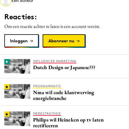
Een auteur
Media
Merkstrategie
Reacties:
PR
Om een reactie achter te laten is een account vereist.
Programmatic
Purpose Marketing
Inloggen
Abonneer nu
Reputatie & crisis
INFLUENCER MARKETING
Dutch Design or Japanese???
PROGRAMMATIC
Nma wil code klantwerving
energiebranche
MERKSTRATEGIE
Philips wil Heineken op tv laten
rectificeren