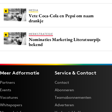
MEDIA
Vete Coca-Cola en Pepsi om naam
drankje
MERKSTRATEGIE
Nominaties Marketing Literatuurpijs
bekend
Meer Adformatie
Service & Contact
Partners
Contact
Events
Abonneren
Vacatures
Teamabonnementen
Whitepapers
Adverteren