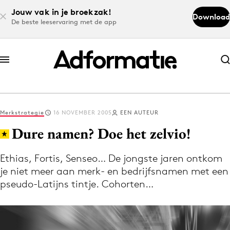
Jouw vak in je broekzak!
Download
De beste leeservaring met de app
Abonneer nu
Abonneer nu
Merkstrategie
16 NOVEMBER 2005
EEN AUTEUR
Log in
Dure namen? Doe het zelvio!
Ethias, Fortis, Senseo… De jongste jaren ontkom
Download de app
je niet meer aan merk- en bedrijfsnamen met een
Volg het laatste nieuws via de Adformatie
pseudo-Latijns tintje. Cohorten…
Nieuws app