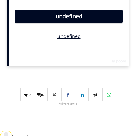
Bureaus
Campagnes
Carriere
Contentmarketing
Craft
Customer Experience
Data & Insights
Design
Digital transformation
Diversiteit
0
0
Effectiviteit
Advertentie
Gedragsverandering
Influencer marketing
Interne communicatie
Martech