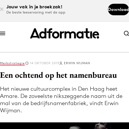
Jouw vak in je broekzak!
Download
De beste leeservaring met de app
Abonneer nu
Abonneer nu
Merkstrategie
14 OKTOBER 2019
ERWIN WIJMAN
Log in
Een ochtend op het namenbureau
Het nieuwe cultuurcomplex in Den Haag heet
Download de app
Amare. De zoveelste nikszeggende naam uit de
Volg het laatste nieuws via de Adformatie
mal van de bedrijfsnamenfabriek, vindt Erwin
Nieuws app
Wijman.