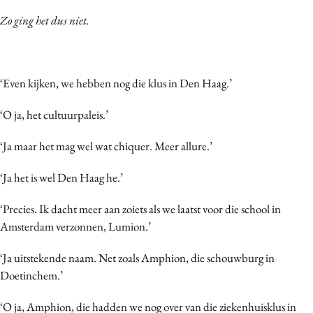
Media
Zo ging het dus niet.
Merkstrategie
PR
Programmatic
‘Even kijken, we hebben nog die klus in Den Haag.’
Purpose Marketing
‘O ja, het cultuurpaleis.’
Reputatie & crisis
‘Ja maar het mag wel wat chiquer. Meer allure.’
‘Ja het is wel Den Haag he.’
‘Precies. Ik dacht meer aan zoiets als we laatst voor die school in
Amsterdam verzonnen, Lumion.’
‘Ja uitstekende naam. Net zoals Amphion, die schouwburg in
Doetinchem.’
‘O ja, Amphion, die hadden we nog over van die ziekenhuisklus in