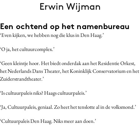
Erwin Wijman
Bureaus
Campagnes
Een ochtend op het namenbureau
Carriere
Contentmarketing
‘Even kijken, we hebben nog die klus in Den Haag.’
Craft
‘O ja, het cultuurcomplex.’
Customer Experience
Data & Insights
‘Geen kleintje hoor. Het biedt onderdak aan het Residentie Orkest,
het Nederlands Dans Theater, het Koninklijk Conservatorium en het
Design
Zuiderstrandtheater.’
Digital transformation
Diversiteit
‘Is cultuurpaleis niks? Haags cultuurpaleis.’
Effectiviteit
‘Ja, Cultuurpaleis, geniaal. Zo heet het tenslotte al in de volksmond.’
Gedragsverandering
Influencer marketing
‘Cultuurpaleis Den Haag. Niks meer aan doen.’
Interne communicatie
Martech