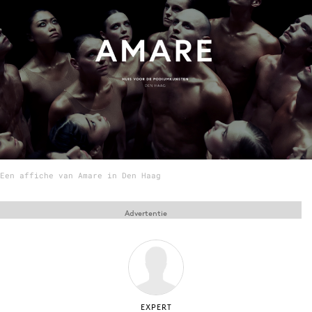
Menu
Home
9 sept: GenAI-training
12 nov: MarketingLive!
Adverteren
Events
Een affiche van Amare in Den Haag
Opleidingen
Vacatures
Advertentie
Academy
Partners
Topics
Artificial Intelligence
EXPERT