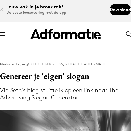
Jouw vak in je broekzak!
Download
De beste leeservaring met de app
Abonneer nu
Abonneer nu
Merkstrategie
21 OKTOBER 2005
REDACTIE ADFORMATIE
Log in
Genereer je 'eigen' slogan
Via Seth's blog stuitte ik op een link naar The
Download de app
Advertising Slogan Generator.
Volg het laatste nieuws via de Adformatie
Nieuws app