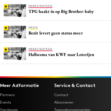
MERKSTRATEGIE
TPG haakt in op Big Brother-baby
MEDIA
Bezit levert geen status meer
MERKSTRATEGIE
Halbesma van KWF naar Loterijen
Meer Adformatie
Service & Contact
Partners
Contact
Events
Abonneren
Vacatures
Teamabonnementen