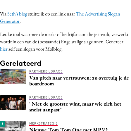
Bureaus
Via
Seth's blog
stuitte ik op een link naar
The Advertising Slogan
Campagnes
Generator
.
Carriere
Contentmarketing
Leuke tool waarmee de merk- of bedrijfsnaam die je invult, verwerkt
Craft
wordt in een van de (bestaande) Engelstalige slagzinnen. Genereer
hier
zelf een slogan voor Molblog!
Customer Experience
Data & Insights
Gerelateerd
Design
PARTNERBIJDRAGE
Digital transformation
Van pitch naar vertrouwen: zo overtuig je de
boardroom
Diversiteit
Effectiviteit
PARTNERBIJDRAGE
Gedragsverandering
''Niet de grootste wint, maar wie zich het
snelst aanpast"
Influencer marketing
Interne communicatie
MERKSTRATEGIE
Martech
Nieuwe Tom Tom One met MP3!?