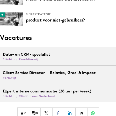
Media
Merkstrategie
MERKSTRATEGIE
product voor niet-gebruikers?
PR
Programmatic
Vacatures
Purpose Marketing
Reputatie & crisis
Data- en CRM- specialist
Stichting Proefdiervrij
Client Service Director — Relaties, Groei & Impact
VormVijf
Expert interne communicatie (28 uur per week)
Stichting CliniClowns Nederland
0
0