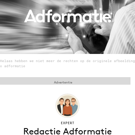
Menu
Home
9 sept: GenAI-training
12 nov: MarketingLive!
Helaas hebben we niet meer de rechten op de originele afbeelding
Adverteren
© adformatie
Events
Opleidingen
Advertentie
Vacatures
Academy
Partners
Topics
EXPERT
Redactie Adformatie
Artificial Intelligence