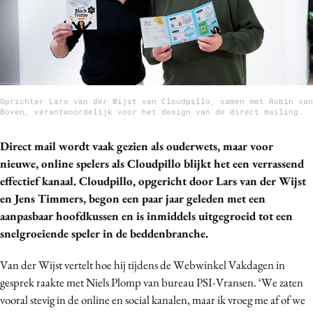
Bureaus
Campagnes
Carriere
Contentmarketing
Craft
Oprichter Lars van der Wijst van Cloudpillo, samen met Robin van
Boven, verantwoordelijk voor het design van de direct mailing.
Customer Experience
Data & Insights
Direct mail wordt vaak gezien als ouderwets, maar voor
Design
nieuwe, online spelers als Cloudpillo blijkt het een verrassend
effectief kanaal. Cloudpillo, opgericht door Lars van der Wijst
Digital transformation
en Jens Timmers, begon een paar jaar geleden met een
Diversiteit
aanpasbaar hoofdkussen en is inmiddels uitgegroeid tot een
Effectiviteit
snelgroeiende speler in de beddenbranche.
Gedragsverandering
Van der Wijst vertelt hoe hij tijdens de Webwinkel Vakdagen in
Influencer marketing
gesprek raakte met Niels Plomp van bureau PSI-Vransen. ‘We zaten
Interne communicatie
vooral stevig in de online en social kanalen, maar ik vroeg me af of we
Martech