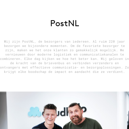
PostNL
Menu
Home
Wij zijn PostNL, de bezorgers van iedereen. Al ruim 220 jaar
9 sept: GenAI-training
bezorgen we bijzondere momenten. Om de favoriete bezorger te
zijn, maken we het onze klanten zo gemakkelijk mogelijk. We
12 nov: MarketingLive!
vernieuwen door moderne logistiek en communicatiekanalen te
combineren. Elke dag kijken we hoe het beter kan. Wij geloven in
Adverteren
de kracht van de brievenbus en verbinden verzenders en
ontvangers met effectieve communicatie- en bezorgoplossingen. Zo
Events
krijgt elke boodschap de impact en aandacht die ze verdient.
Opleidingen
Vacatures
Academy
Partners
Topics
Artificial Intelligence