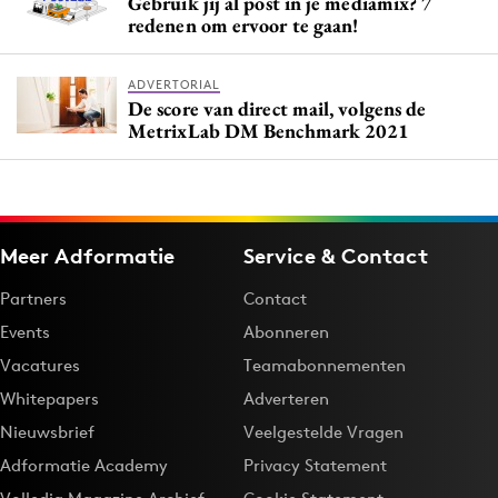
Gebruik jij al post in je mediamix? 7
redenen om ervoor te gaan!
ADVERTORIAL
De score van direct mail, volgens de
MetrixLab DM Benchmark 2021
Meer Adformatie
Service & Contact
Partners
Contact
Events
Abonneren
Vacatures
Teamabonnementen
Whitepapers
Adverteren
Nieuwsbrief
Veelgestelde Vragen
Adformatie Academy
Privacy Statement