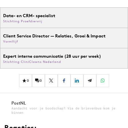
Data- en CRM- specialist
Stichting Proefdiervrij
Client Service Director — Relaties, Groei & Impact
VormVijf
Expert interne communicatie (28 uur per week)
Stichting CliniClowns Nederland
0
0
PostNL
Aandacht voor je boodschap? Via de brievenbus kom je
binnen
Reacties: