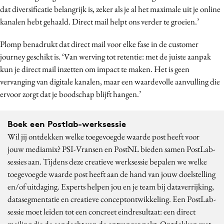
dat diversificatie belangrijk is, zeker als je al het maximale uit je online
kanalen hebt gehaald. Direct mail helpt ons verder te groeien.’
Plomp benadrukt dat direct mail voor elke fase in de customer
journey geschikt is. ‘Van werving tot retentie: met de juiste aanpak
kun je direct mail inzetten om impact te maken. Het is geen
vervanging van digitale kanalen, maar een waardevolle aanvulling die
ervoor zorgt dat je boodschap blijft hangen.’
Boek een Postlab-werksessie
Wil jij ontdekken welke toegevoegde waarde post heeft voor
jouw mediamix? PSI-Vransen en PostNL bieden samen PostLab-
sessies aan. Tijdens deze creatieve werksessie bepalen we welke
toegevoegde waarde post heeft aan de hand van jouw doelstelling
en/of uitdaging. Experts helpen jou en je team bij dataverrijking,
datasegmentatie en creatieve conceptontwikkeling. Een PostLab-
sessie moet leiden tot een concreet eindresultaat: een direct
mailing die de aandacht van de ontvanger pakt. Ontdekken wat