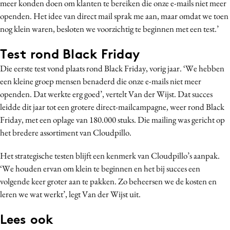
meer konden doen om klanten te bereiken die onze e-mails niet meer
Media
openden. Het idee van direct mail sprak me aan, maar omdat we toen
Merkstrategie
nog klein waren, besloten we voorzichtig te beginnen met een test.’
PR
Test rond Black Friday
Programmatic
Die eerste test vond plaats rond Black Friday, vorig jaar. ‘We hebben
Purpose Marketing
een kleine groep mensen benaderd die onze e-mails niet meer
Reputatie & crisis
openden. Dat werkte erg goed’, vertelt Van der Wijst. Dat succes
leidde dit jaar tot een grotere direct-mailcampagne, weer rond Black
Friday, met een oplage van 180.000 stuks. Die mailing was gericht op
het bredere assortiment van Cloudpillo.
Het strategische testen blijft een kenmerk van Cloudpillo’s aanpak.
‘We houden ervan om klein te beginnen en het bij succes een
volgende keer groter aan te pakken. Zo beheersen we de kosten en
leren we wat werkt’, legt Van der Wijst uit.
Lees ook