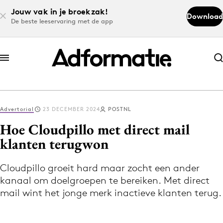
Jouw vak in je broekzak!
Download
De beste leeservaring met de app
Abonneer nu
Abonneer nu
Advertorial
23 DECEMBER 2024
POSTNL
Log in
Hoe Cloudpillo met direct mail
klanten terugwon
Download de app
Volg het laatste nieuws via de Adformatie
Cloudpillo groeit hard maar zocht een ander
kanaal om doelgroepen te bereiken. Met direct
Nieuws app
mail wint het jonge merk inactieve klanten terug.