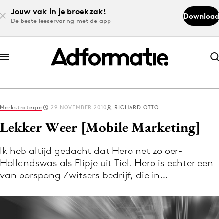
Jouw vak in je broekzak!
Download
De beste leeservaring met de app
Abonneer nu
Abonneer nu
Merkstrategie
29 NOVEMBER 2010
RICHARD OTTO
Log in
Lekker Weer [Mobile Marketing]
Ik heb altijd gedacht dat Hero net zo oer-
Download de app
Hollandswas als Flipje uit Tiel. Hero is echter een
Volg het laatste nieuws via de Adformatie
van oorspong Zwitsers bedrijf, die in…
Nieuws app