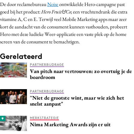
De door reclamebureau
Noise
ontwikkelde Hero-campagne past
Media
goed bij het product:
Hero Fruit&Co
; een vruchtendrank die extra
Merkstrategie
vitamine A, C en E. Terwijl veel Mobile Marketing apps maar zeer
PR
kort de aandacht van de consument kunnen vasthouden, probeert
Programmatic
Hero met deze ludieke Weer-applicatie een vaste plek op de home
screen van de consument te bemachtigen.
Purpose Marketing
Reputatie & crisis
Gerelateerd
PARTNERBIJDRAGE
Van pitch naar vertrouwen: zo overtuig je de
boardroom
PARTNERBIJDRAGE
''Niet de grootste wint, maar wie zich het
snelst aanpast"
MERKSTRATEGIE
Nima Marketing Awards zijn er uit