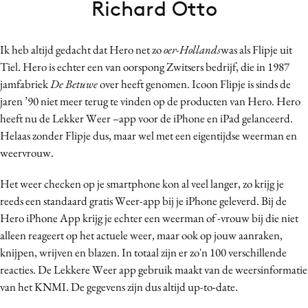
Richard Otto
Bureaus
Campagnes
Ik heb altijd gedacht dat Hero net zo
oer-Hollands
was als Flipje uit
Carriere
Tiel. Hero is echter een van oorspong Zwitsers bedrijf, die in 1987
Contentmarketing
jamfabriek
De Betuwe
over heeft genomen. Icoon Flipje is sinds de
Craft
jaren ’90 niet meer terug te vinden op de producten van Hero. Hero
Customer Experience
heeft nu de Lekker Weer –app voor de iPhone en iPad gelanceerd.
Helaas zonder Flipje dus, maar wel met een eigentijdse weerman en
Data & Insights
weervrouw.
Design
Digital transformation
Het weer checken op je smartphone kon al veel langer, zo krijg je
Diversiteit
reeds een standaard gratis Weer-app bij je iPhone geleverd. Bij de
Hero iPhone App krijg je echter een weerman of -vrouw bij die niet
Effectiviteit
alleen reageert op het actuele weer, maar ook op jouw aanraken,
Gedragsverandering
knijpen, wrijven en blazen. In totaal zijn er zo'n 100 verschillende
Influencer marketing
reacties. De Lekkere Weer app gebruik maakt van de weersinformatie
Interne communicatie
van het KNMI. De gegevens zijn dus altijd up-to-date.
Martech