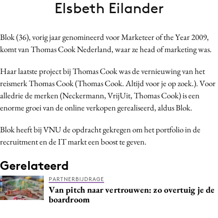
Elsbeth Eilander
Bureaus
Campagnes
Blok (36), vorig jaar genomineerd voor Marketeer of the Year 2009,
Carriere
komt van Thomas Cook Nederland, waar ze head of marketing was.
Contentmarketing
Craft
Haar laatste project bij Thomas Cook was de vernieuwing van het
Customer Experience
reismerk Thomas Cook (Thomas Cook. Altijd voor je op zoek.). Voor
alledrie de merken (Neckermann, VrijUit, Thomas Cook) is een
Data & Insights
enorme groei van de online verkopen gerealiseerd, aldus Blok.
Design
Digital transformation
Blok heeft bij VNU de opdracht gekregen om het portfolio in de
Diversiteit
recruitment en de IT markt een boost te geven.
Effectiviteit
Gerelateerd
Gedragsverandering
PARTNERBIJDRAGE
Influencer marketing
Van pitch naar vertrouwen: zo overtuig je de
boardroom
Interne communicatie
Martech