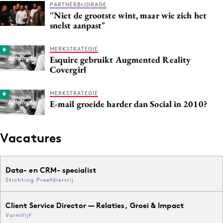
PARTNERBIJDRAGE
Media
''Niet de grootste wint, maar wie zich het
snelst aanpast"
Merkstrategie
PR
MERKSTRATEGIE
Programmatic
Esquire gebruikt Augmented Reality
Covergirl
Purpose Marketing
Reputatie & crisis
MERKSTRATEGIE
E-mail groeide harder dan Social in 2010?
Vacatures
Data- en CRM- specialist
Stichting Proefdiervrij
Client Service Director — Relaties, Groei & Impact
VormVijf