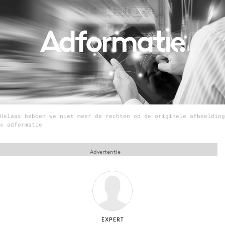
Menu
Home
9 sept: GenAI-training
12 nov: MarketingLive!
Adverteren
Helaas hebben we niet meer de rechten op de originele afbeelding
Events
© adformatie
Opleidingen
Vacatures
Advertentie
Academy
Partners
Topics
Artificial Intelligence
EXPERT