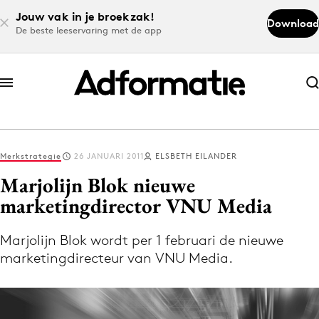
Jouw vak in je broekzak!
Download
De beste leeservaring met de app
Abonneer nu
Abonneer nu
Merkstrategie
26 JANUARI 2011
ELSBETH EILANDER
Log in
Marjolijn Blok nieuwe
marketingdirector VNU Media
Download de app
Volg het laatste nieuws via de Adformatie
Marjolijn Blok wordt per 1 februari de nieuwe
marketingdirecteur van VNU Media.
Nieuws app