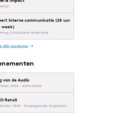
oei & Impact
mVijf
pert interne communicatie (28 uur
r week)
chting CliniClowns Nederland
k alle vacatures
enementen
g van de Audio
ktober 2026 · Adformatie
O Retail
oktober 2026 · Doopsgezinde Singelkerk