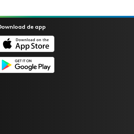
Download de
app