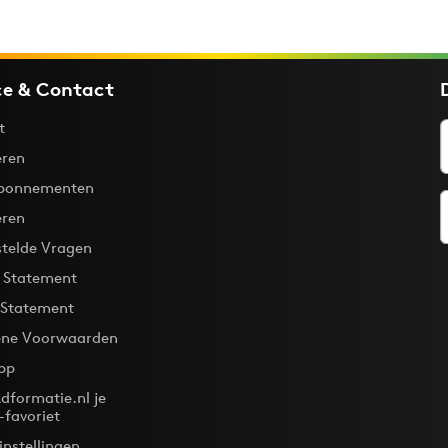
ce & Contact
t
ren
bonnementen
eren
stelde Vragen
y Statement
 Statement
ne Voorwaarden
pp
dformatie.nl je
-favoriet
instellingen