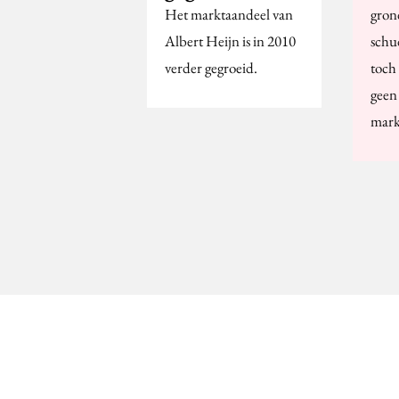
Het marktaandeel van
gron
Albert Heijn is in 2010
schud
verder gegroeid.
toch
geen
mark