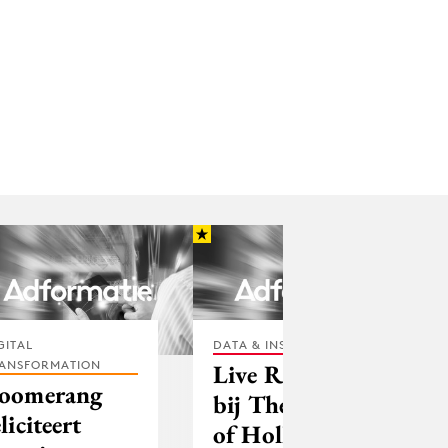
GITAL
DATA & INSIGHTS
ANSFORMATION
Live Rating
oomerang
bij The voice
eliciteert
of Holland