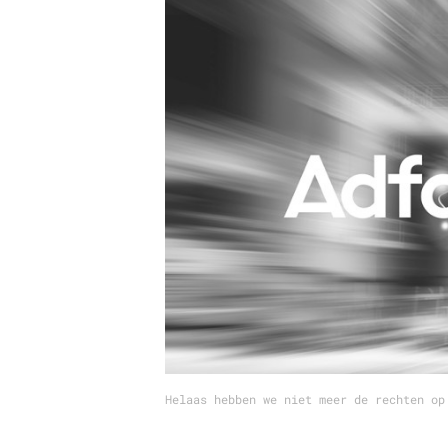
Carriere
Effectiviteit
Contentmarketing
Gedragsverand
Craft
Influencer mar
Customer Experience
Interne commu
Data & Insights
Martech
Helaas hebben we niet meer de rechten op