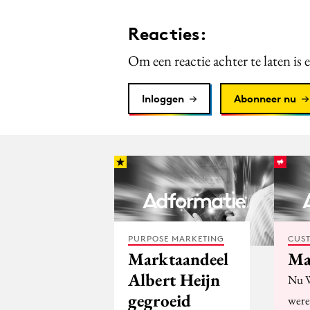
Reacties:
Om een reactie achter te laten is 
Inloggen
Abonneer nu
PURPOSE MARKETING
CUST
Marktaandeel
Ma
Albert Heijn
Nu W
gegroeid
were