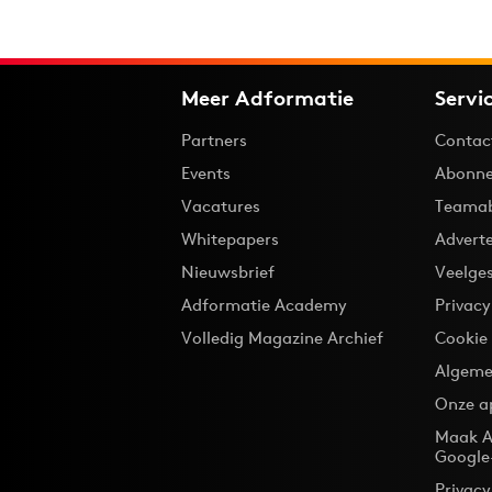
Meer Adformatie
Servi
Partners
Contac
Events
Abonne
Vacatures
Teama
Whitepapers
Advert
Nieuwsbrief
Veelge
Adformatie Academy
Privac
Volledig Magazine Archief
Cookie
Algeme
Onze a
Maak A
Google
Privacy