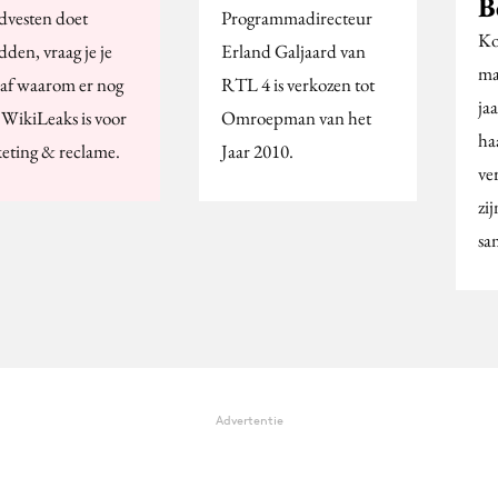
B
dvesten doet
Programmadirecteur
Ko
den, vraag je je
Erland Galjaard van
ma
 af waarom er nog
RTL 4 is verkozen tot
ja
 WikiLeaks is voor
Omroepman van het
ha
eting & reclame.
Jaar 2010.
ve
zi
sa
Advertentie