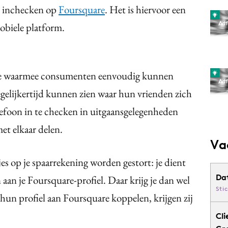
ie inchecken op
Foursquare
. Het is hiervoor een
biele platform.
tie waarmee consumenten eenvoudig kunnen
 tegelijkertijd kunnen zien waar hun vrienden zich
lefoon in te checken in uitgaansgelegenheden
et elkaar delen.
Va
jes op je spaarrekening worden gestort: je dient
Da
en aan je Foursquare-profiel. Daar krijg je dan wel
Sti
k hun profiel aan Foursquare koppelen, krijgen zij
Cli