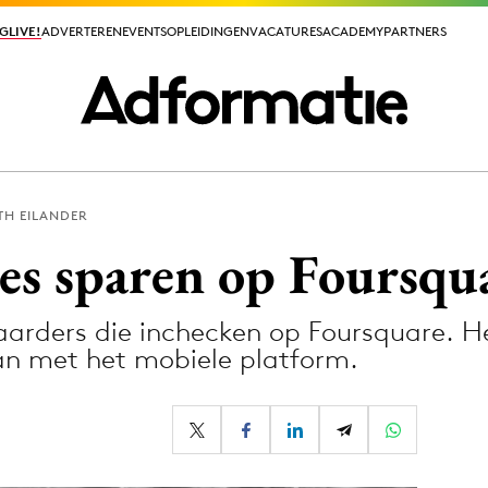
GLIVE!
GLIVE!
ADVERTEREN
ADVERTEREN
EVENTS
EVENTS
OPLEIDINGEN
OPLEIDINGEN
VACATURES
VACATURES
ACADEMY
ACADEMY
PARTNERS
PARTNERS
TH EILANDER
ieuws app
jes sparen op Foursqu
aarders die inchecken op Foursquare. He
 met het mobiele platform.
Media
ormation
Merkstrategie
PR