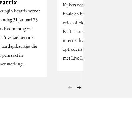
eatrix
Kijkers naar de halve
ningin Beatrix wordt
finale en finale van The
andag 31 januari 73
voice of Holland op
ar. Boomerang wil
RTL 4 kunnen via
ar 'overstelpen met
internet live de
rjaardagskaartjes die
optredens beoordelen
jn gemaakt in
met Live Rating.
menwerking…