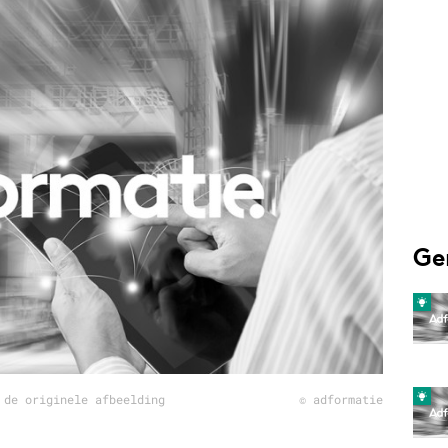
Programmatic
ering
Purpose Marketing
keting
Reputatie & crisis
nicatie
Ge
 de originele afbeelding
© adformatie