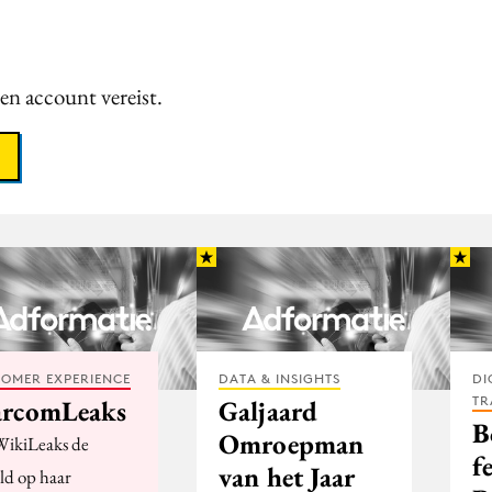
een account vereist.
OMER EXPERIENCE
DATA & INSIGHTS
DI
TR
rcomLeaks
Galjaard
B
Omroepman
ikiLeaks de
f
van het Jaar
ld op haar