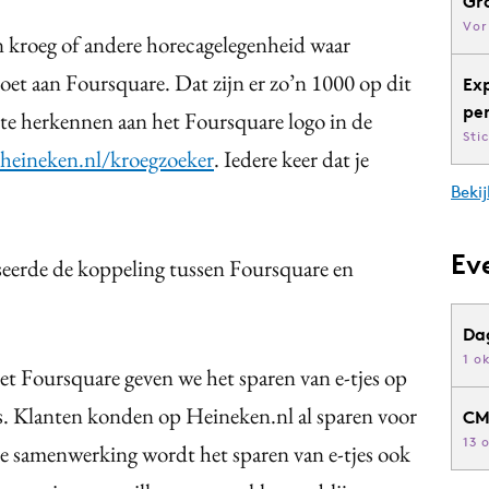
Gr
Vor
n kroeg of andere horecagelegenheid waar
oet aan Foursquare. Dat zijn er zo’n 1000 op dit
Ex
pe
te herkennen aan het Foursquare logo in de
Sti
eineken.nl/kroegzoeker
. Iedere keer dat je
Bekij
Ev
iseerde de koppeling tussen Foursquare en
Da
1 o
t Foursquare geven we het sparen van e-tjes op
. Klanten konden op Heineken.nl al sparen voor
CM
13 
ze samenwerking wordt het sparen van e-tjes ook