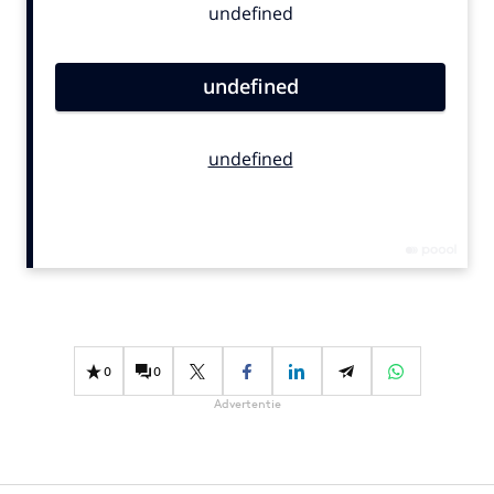
Bureaus
Campagnes
Carriere
Contentmarketing
Craft
Customer Experience
Data & Insights
Design
Digital transformation
Diversiteit
Effectiviteit
0
0
Gedragsverandering
Advertentie
Influencer marketing
Interne communicatie
Martech