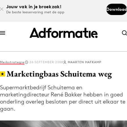
Jouw vak in je broekzak!
Download
De beste leeservaring met de app
Abonneer nu
Abonneer nu
Merkstrategie
26 SEPTEMBER 2008
MAARTEN HAFKAMP
Log in
Marketingbaas Schuitema weg
Supermarktbedrijf Schuitema en
Download de app
marketingdirecteur René Bakker hebben in goed
Volg het laatste nieuws via de Adformatie
onderling overleg besloten per direct uit elkaar te
Nieuws app
gaan.