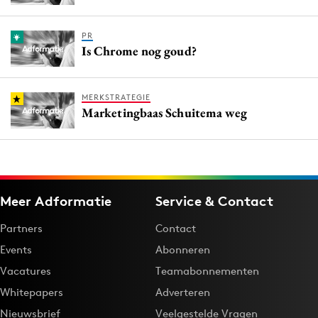
PR
Is Chrome nog goud?
MERKSTRATEGIE
Marketingbaas Schuitema weg
Meer Adformatie
Service & Contact
Partners
Contact
Events
Abonneren
Vacatures
Teamabonnementen
Whitepapers
Adverteren
Nieuwsbrief
Veelgestelde Vragen