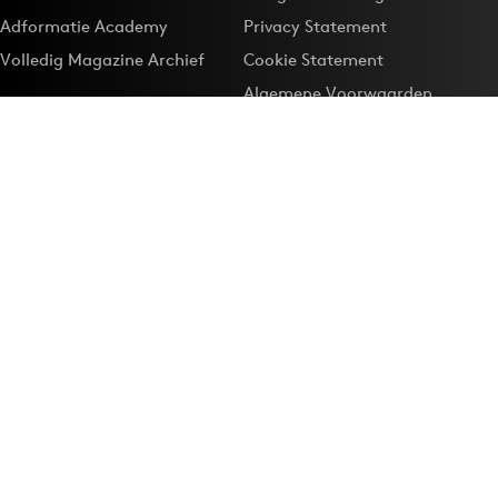
Adformatie Academy
Privacy Statement
Volledig Magazine Archief
Cookie Statement
Algemene Voorwaarden
Onze app
Maak Adformatie.nl je
Google-favoriet
Privacyinstellingen
Download de
Adformatie Nieuws App