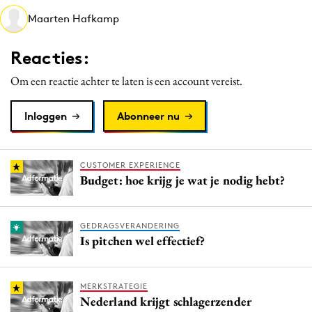
Media
Maarten Hafkamp
Merkstrategie
Reacties:
PR
Programmatic
Om een reactie achter te laten is een account vereist.
Purpose Marketing
Inloggen
Abonneer nu
Reputatie & crisis
CUSTOMER EXPERIENCE
Budget: hoe krijg je wat je nodig hebt?
GEDRAGSVERANDERING
Is pitchen wel effectief?
MERKSTRATEGIE
Nederland krijgt schlagerzender