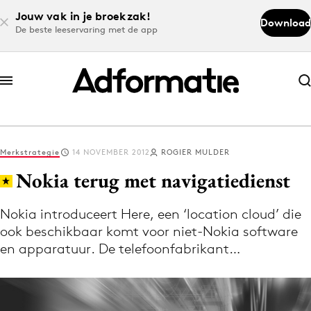
Jouw vak in je broekzak!
Download
De beste leeservaring met de app
Abonneer nu
Abonneer nu
Merkstrategie
14 NOVEMBER 2012
ROGIER MULDER
Log in
Nokia terug met navigatiedienst
Nokia introduceert Here, een ‘location cloud’ die
Download de app
ook beschikbaar komt voor niet-Nokia software
Volg het laatste nieuws via de Adformatie
en apparatuur. De telefoonfabrikant…
Nieuws app