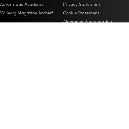
Adformatie Academy
Privacy Statement
Volledig Magazine Archief
Cookie Statement
Algemene Voorwaarden
Onze app
Maak Adformatie.nl je
Google-favoriet
Privacyinstellingen
Download de
Adformatie Nieuws App