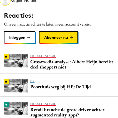
Rogier Mulder
Media
Merkstrategie
Reacties:
PR
Om een reactie achter te laten is een account vereist.
Programmatic
Purpose Marketing
Inloggen
Abonneer nu
Reputatie & crisis
MERKSTRATEGIE
Crossmedia-analyse: Albert Heijn bereikt
deel shoppers niet
PR
Poorthuis weg bij HP/De Tijd
MERKSTRATEGIE
Retail branche de grote driver achter
augmented reality apps?