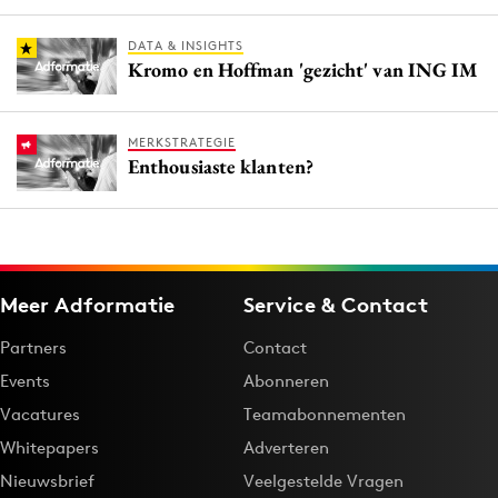
DATA & INSIGHTS
Kromo en Hoffman 'gezicht' van ING IM
MERKSTRATEGIE
Enthousiaste klanten?
Meer Adformatie
Service & Contact
Partners
Contact
Events
Abonneren
Vacatures
Teamabonnementen
Whitepapers
Adverteren
Nieuwsbrief
Veelgestelde Vragen