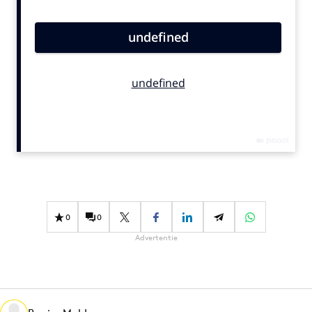
Bureaus
Campagnes
Carriere
Contentmarketing
Craft
Customer Experience
Data & Insights
Design
Digital transformation
Diversiteit
0
0
Effectiviteit
Advertentie
Gedragsverandering
Influencer marketing
Interne communicatie
Martech