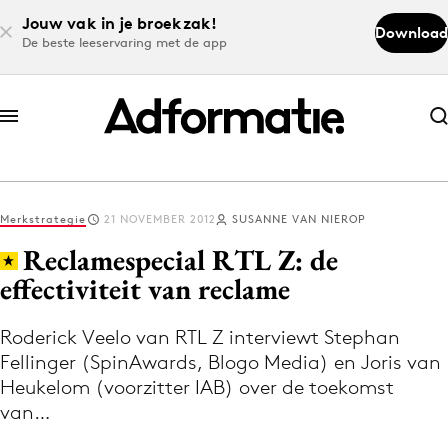
Jouw vak in je broekzak!
Download
De beste leeservaring met de app
Abonneer nu
Abonneer nu
Merkstrategie
21 NOVEMBER 2012
SUSANNE VAN NIEROP
Log in
Reclamespecial RTL Z: de
effectiviteit van reclame
Download de app
Volg het laatste nieuws via de Adformatie
Roderick Veelo van RTL Z interviewt Stephan
Fellinger (SpinAwards, Blogo Media) en Joris van
Nieuws app
Heukelom (voorzitter IAB) over de toekomst
van…