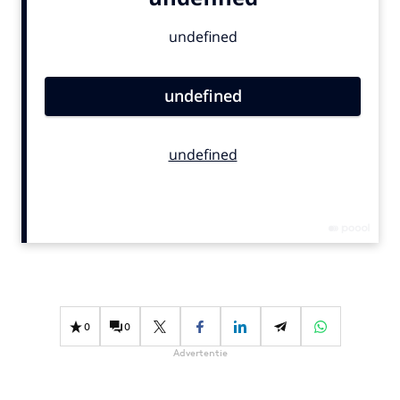
Bureaus
Campagnes
Carriere
Contentmarketing
Craft
Customer Experience
Data & Insights
Design
Digital transformation
Diversiteit
Effectiviteit
Gedragsverandering
0
0
Influencer marketing
Advertentie
Interne communicatie
Martech