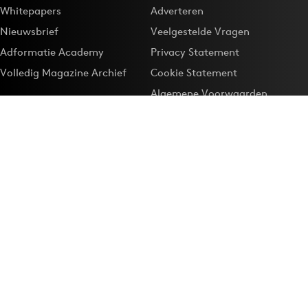
Whitepapers
Adverteren
Nieuwsbrief
Veelgestelde Vragen
Adformatie Academy
Privacy Statement
Volledig Magazine Archief
Cookie Statement
Algemene Voorwaarden
Onze app
Maak Adformatie.nl je
Google-favoriet
Privacyinstellingen
Download de
Adformatie Nieuws App