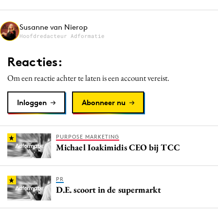
Media
Merkstrategie
Susanne van Nierop
Hoofdredacteur Adformatie
PR
Programmatic
Reacties:
Purpose Marketing
Om een reactie achter te laten is een account vereist.
Reputatie & crisis
Inloggen
Abonneer nu
PURPOSE MARKETING
Michael Ioakimidis CEO bij TCC
PR
D.E. scoort in de supermarkt