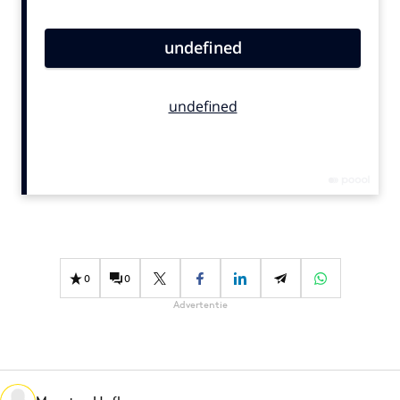
Bureaus
Campagnes
Carriere
Contentmarketing
Craft
Customer Experience
Data & Insights
Design
Digital transformation
Diversiteit
0
0
Effectiviteit
Advertentie
Gedragsverandering
Influencer marketing
Interne communicatie
Martech