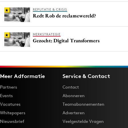
REPUTATIE & CRISIS
Redt Rob de reclamewereld?
MERKSTRATEGIE
Gezocht: Digital Transformers
Meer Adformatie
Service & Contact
Partners
Contact
Events
Abonneren
Vacatures
Teamabonnementen
Whitepapers
Adverteren
Nieuwsbrief
Veelgestelde Vragen