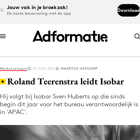
Jouw vak in je broekzak!
Download
De beste leeservaring met de app
Abonneer nu
Abonneer nu
Merkstrategie
18 JUNI 2015
MAARTEN HAFKAMP
Log in
Roland Teerenstra leidt Isobar
Hij volgt bij Isobar Sven Huberts op die sinds
Download de app
begin dit jaar voor het bureau verantwoordelijk is
Volg het laatste nieuws via de Adformatie
in 'APAC'.
Nieuws app