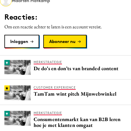
Maarten Hafkamp
Media
Merkstrategie
Reacties:
PR
Om een reactie achter te laten is een account vereist.
Programmatic
Purpose Marketing
Inloggen
Abonneer nu
Reputatie & crisis
MERKSTRATEGIE
De do’s en don’ts van branded content
CUSTOMER EXPERIENCE
TamTam wint pitch Mijnwebwinkel
MERKSTRATEGIE
Consumentenmarkt kan van B2B leren
hoe je met klanten omgaat