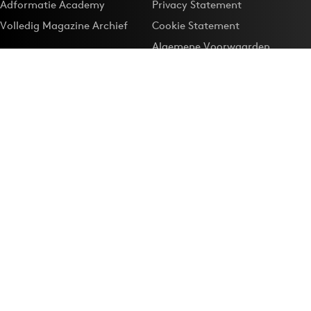
Adformatie Academy
Privacy Statement
Volledig Magazine Archief
Cookie Statement
Algemene Voorwaarden
Onze app
Maak Adformatie.nl je
Google-favoriet
Privacyinstellingen
Download de
Adformatie Nieuws App