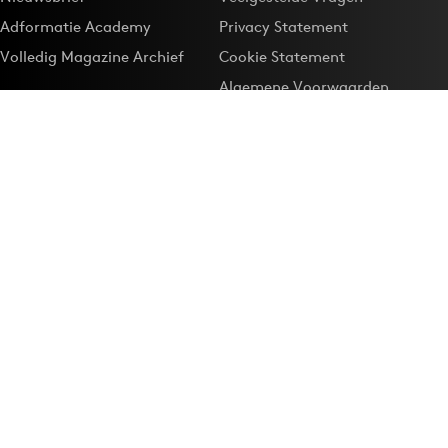
Adformatie Academy
Privacy Statement
Volledig Magazine Archief
Cookie Statement
Algemene Voorwaarden
Onze app
Maak Adformatie.nl je
Google-favoriet
Privacyinstellingen
Download de
Adformatie Nieuws App