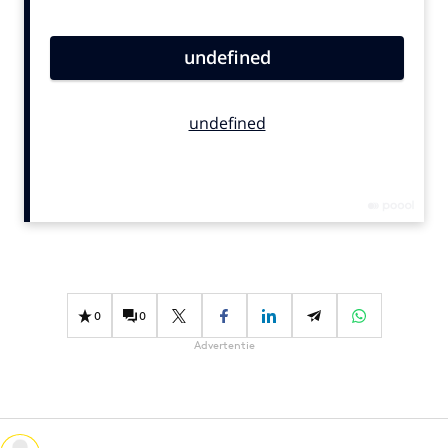
Bureaus
Campagnes
Carriere
Contentmarketing
Craft
Customer Experience
Data & Insights
Design
Digital transformation
Diversiteit
0
0
Effectiviteit
Advertentie
Gedragsverandering
Influencer marketing
Interne communicatie
Martech