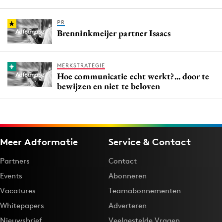
PR
Brenninkmeijer partner Isaacs
MERKSTRATEGIE
Hoe communicatie echt werkt?... door te
bewijzen en niet te beloven
Meer Adformatie
Service & Contact
Partners
Contact
Events
Abonneren
Vacatures
Teamabonnementen
Whitepapers
Adverteren
Nieuwsbrief
Veelgestelde Vragen