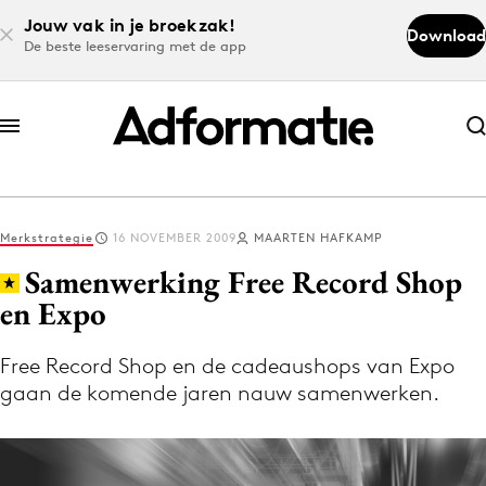
Jouw vak in je broekzak!
Download
De beste leeservaring met de app
Abonneer nu
Abonneer nu
Merkstrategie
16 NOVEMBER 2009
MAARTEN HAFKAMP
Log in
Samenwerking Free Record Shop
en Expo
Download de app
Volg het laatste nieuws via de Adformatie
Free Record Shop en de cadeaushops van Expo
gaan de komende jaren nauw samenwerken.
Nieuws app