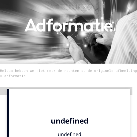
Menu
Home
9 sept: GenAI-training
12 nov: MarketingLive!
Adverteren
Helaas hebben we niet meer de rechten op de originele afbeelding
Events
© adformatie
Opleidingen
Vacatures
Advertentie
Academy
Partners
Topics
Artificial Intelligence