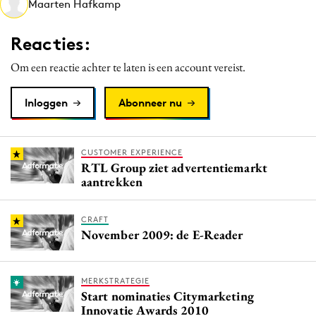
Maarten Hafkamp
Media
Merkstrategie
Reacties:
PR
Om een reactie achter te laten is een account vereist.
Programmatic
Purpose Marketing
Inloggen
Abonneer nu
Reputatie & crisis
CUSTOMER EXPERIENCE
RTL Group ziet advertentiemarkt
aantrekken
CRAFT
November 2009: de E-Reader
MERKSTRATEGIE
Start nominaties Citymarketing
Innovatie Awards 2010