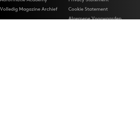
Volledig Magazine Archief
Cookie Statement
Algemene Voorwaarden
Onze app
Maak Adformatie.nl je
Google-favoriet
Privacyinstellingen
Download de
Adformatie Nieuws App