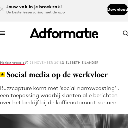
Jouw vak in je broekzak!
Download
De beste leeservaring met de app
Abonneer nu
Abonneer nu
Merkstrategie
21 NOVEMBER 2011
ELSBETH EILANDER
Log in
Social media op de werkvloer
Buzzcapture komt met 'social narrowcasting' ,
Download de app
een toepassing waarbij klanten alle berichten
Volg het laatste nieuws via de Adformatie
over het bedrijf bij de koffieautomaat kunnen…
Nieuws app