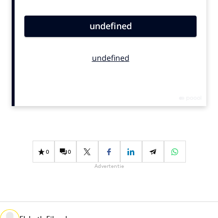
Bureaus
Campagnes
Carriere
Contentmarketing
Craft
Customer Experience
Data & Insights
Design
Digital transformation
Diversiteit
0
0
Effectiviteit
Advertentie
Gedragsverandering
Influencer marketing
Interne communicatie
Martech