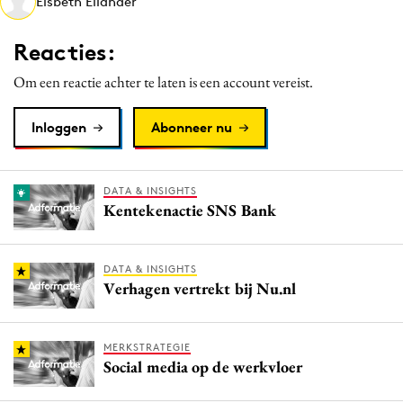
Elsbeth Eilander
Media
Merkstrategie
Reacties:
PR
Om een reactie achter te laten is een account vereist.
Programmatic
Purpose Marketing
Inloggen
Abonneer nu
Reputatie & crisis
DATA & INSIGHTS
Kentekenactie SNS Bank
DATA & INSIGHTS
Verhagen vertrekt bij Nu.nl
MERKSTRATEGIE
Social media op de werkvloer