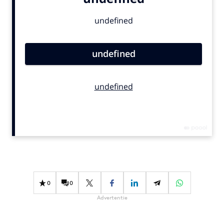
Bureaus
Campagnes
Carriere
Contentmarketing
Craft
Customer Experience
Data & Insights
Design
Digital transformation
Diversiteit
Effectiviteit
Gedragsverandering
0
0
Influencer marketing
Advertentie
Interne communicatie
Martech