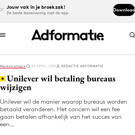
Jouw vak in je broekzak!
Download
De beste leeservaring met de app
Abonneer nu
Abonneer nu
Merkstrategie
30 APRIL 2001
REDACTIE ADFORMATIE
Log in
Unilever wil betaling bureaus
wijzigen
Download de app
Volg het laatste nieuws via de Adformatie
Unilever wil de manier waarop bureaus worden
betaald veranderen. Het concern wil een fee
Nieuws app
gaan betalen afhankelijk van het succes van
een…