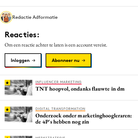
Media
Merkstrategie
Redactie Adformatie
PR
Reacties:
Programmatic
Purpose Marketing
Om een reactie achter te laten is een account vereist.
Reputatie & crisis
Inloggen
Abonneer nu
INFLUENCER MARKETING
TNT hoopvol, ondanks flauwte in dm
DIGITAL TRANSFORMATION
Onderzoek onder marketinghoogleraren:
de 4P's hebben nog zin