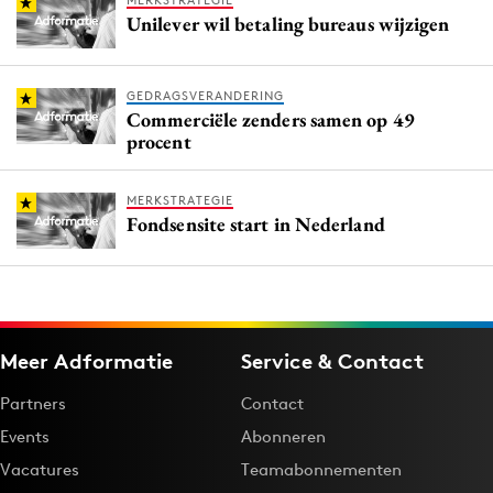
MERKSTRATEGIE
Unilever wil betaling bureaus wijzigen
GEDRAGSVERANDERING
Commerciële zenders samen op 49
procent
MERKSTRATEGIE
Fondsensite start in Nederland
Meer Adformatie
Service & Contact
Partners
Contact
Events
Abonneren
Vacatures
Teamabonnementen