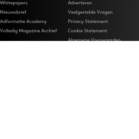
Whitepapers
Adverteren
Nieuwsbrief
Veelgestelde Vragen
Adformatie Academy
Privacy Statement
Volledig Magazine Archief
Cookie Statement
Algemene Voorwaarden
Onze app
Maak Adformatie.nl je
Google-favoriet
Privacyinstellingen
Download de
Adformatie Nieuws App