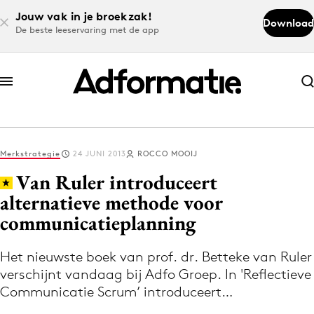
Jouw vak in je broekzak!
Download
De beste leeservaring met de app
Abonneer nu
Abonneer nu
Merkstrategie
24 JUNI 2013
ROCCO MOOIJ
Log in
Van Ruler introduceert
alternatieve methode voor
communicatieplanning
Download de app
Volg het laatste nieuws via de Adformatie
Het nieuwste boek van prof. dr. Betteke van Ruler
Nieuws app
verschijnt vandaag bij Adfo Groep. In 'Reflectieve
Communicatie Scrum’ introduceert…