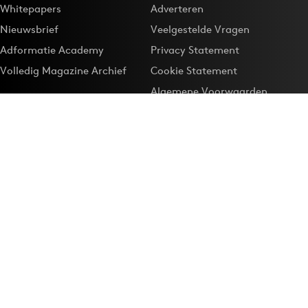
Whitepapers
Adverteren
Nieuwsbrief
Veelgestelde Vragen
Adformatie Academy
Privacy Statement
Volledig Magazine Archief
Cookie Statement
Algemene Voorwaarden
Onze app
Maak Adformatie.nl je
Google-favoriet
Privacyinstellingen
Download de
Adformatie Nieuws App