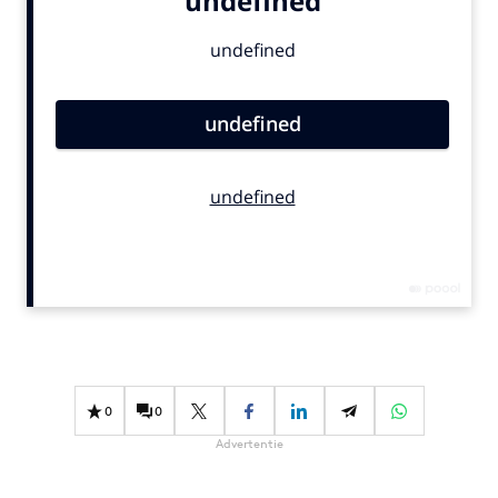
Bureaus
Campagnes
Carriere
Contentmarketing
Craft
Customer Experience
Data & Insights
Design
Digital transformation
Diversiteit
Effectiviteit
Gedragsverandering
0
0
Influencer marketing
Advertentie
Interne communicatie
Martech