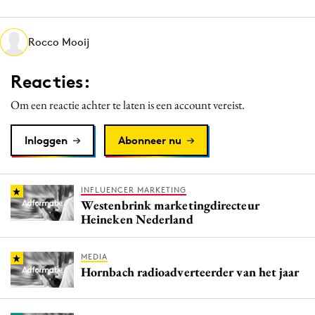
Media
Merkstrategie
Rocco Mooij
PR
Reacties:
Programmatic
Purpose Marketing
Om een reactie achter te laten is een account vereist.
Reputatie & crisis
Inloggen
Abonneer nu
INFLUENCER MARKETING
Westenbrink marketingdirecteur
Heineken Nederland
MEDIA
Hornbach radioadverteerder van het jaar