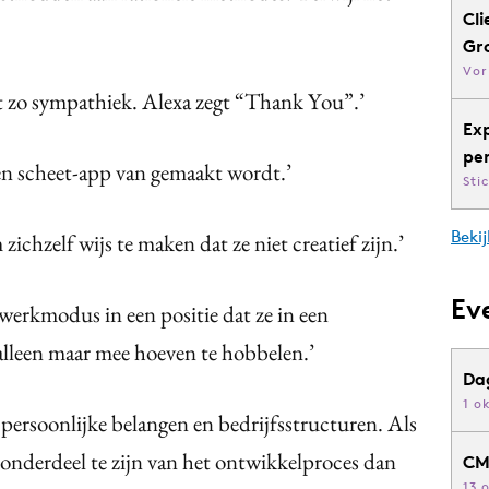
Cli
Gr
Vor
iet zo sympathiek. Alexa zegt “Thank You”.’
Ex
pe
een scheet-app van gemaakt wordt.’
Sti
Bekij
zichzelf wijs te maken dat ze niet creatief zijn.’
Ev
werkmodus in een positie dat ze in een
 alleen maar mee hoeven te hobbelen.’
Da
1 o
persoonlijke belangen en bedrijfsstructuren. Als
nderdeel te zijn van het ontwikkelproces dan
CM
13 