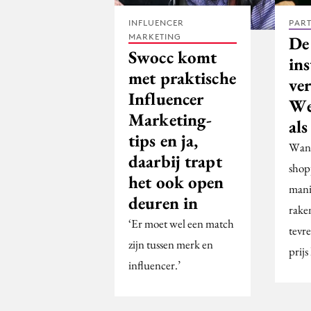
INFLUENCER
PAR
MARKETING
De
Swocc komt
ins
met praktische
ver
Influencer
Wee
Marketing-
als
tips en ja,
Wann
daarbij trapt
shopp
het ook open
mani
deuren in
raken
‘Er moet wel een match
tevr
zijn tussen merk en
prijs
influencer.’