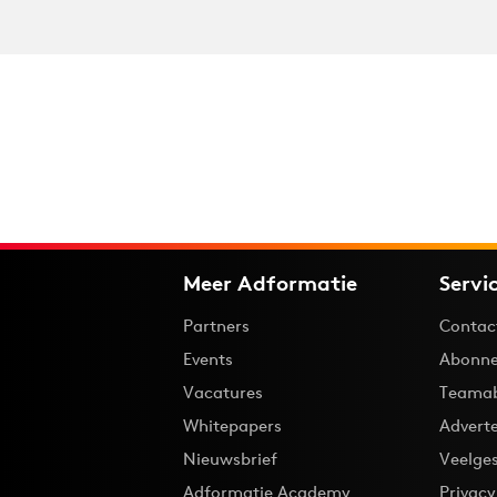
Meer Adformatie
Servi
Partners
Contac
Events
Abonne
Vacatures
Teama
Whitepapers
Advert
Nieuwsbrief
Veelge
Adformatie Academy
Privac