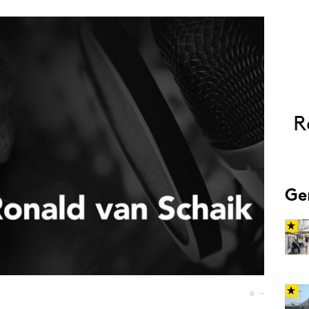
Programmatic
ering
Purpose Marketing
keting
Reputatie & crisis
nicatie
R
Ge
© -