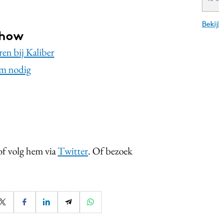
Beki
show
en bij Kaliber
om nodig
 of volg hem via
Twitter
. Of bezoek