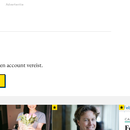
Advertentie
een account vereist.
CA
F