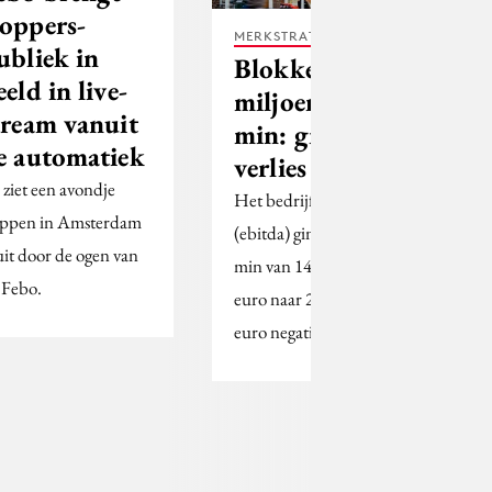
oppers-
MERKSTRATEGIE
ubliek in
Blokker 344
eeld in live-
miljoen in de
tream vanuit
min: grootste
e automatiek
verlies ooit
 ziet een avondje
Het bedrijfsresultaat
appen in Amsterdam
(ebitda) ging van een
uit door de ogen van
min van 142 miljoen
 Febo.
euro naar 231 miljoen
euro negatief.