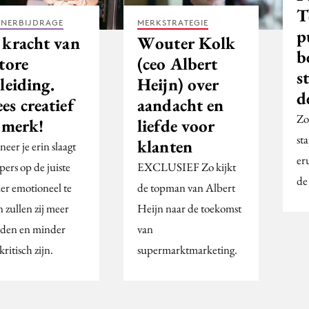
T
TNERBIJDRAGE
MERKSTRATEGIE
p
 kracht van
Wouter Kolk
b
tore
(ceo Albert
s
leiding.
Heijn) over
d
s creatief
aandacht en
Zo
 merk!
liefde voor
st
klanten
eer je erin slaagt
er
ers op de juiste
EXCLUSIEF Zo kijkt
de
er emotioneel te
de topman van Albert
 zullen zij meer
Heijn naar de toekomst
eden en minder
van
 kritisch zijn.
supermarktmarketing.