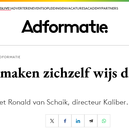
GLIVE!
GLIVE!
ADVERTEREN
ADVERTEREN
EVENTS
EVENTS
OPLEIDINGEN
OPLEIDINGEN
VACATURES
VACATURES
ACADEMY
ACADEMY
PARTNERS
PARTNERS
ADFORMATIE
ieuws app
maken zichzelf wijs d
 Ronald van Schaik, directeur Kaliber.
Media
ormation
Merkstrategie
PR