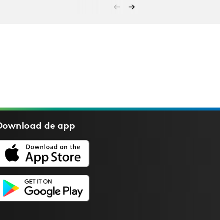
Download de
app