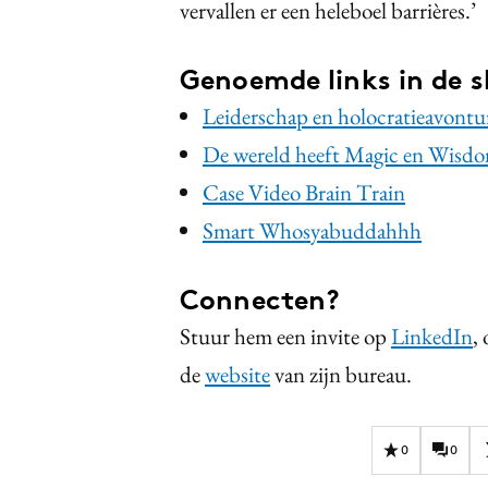
vervallen er een heleboel barrières.’
Genoemde links in de 
Leiderschap en holocratieavontur
De wereld heeft Magic en Wisd
Case Video Brain Train
Smart Whosyabuddahhh
Connecten?
Stuur hem een invite op
LinkedIn
,
de
website
van zijn bureau.
0
0