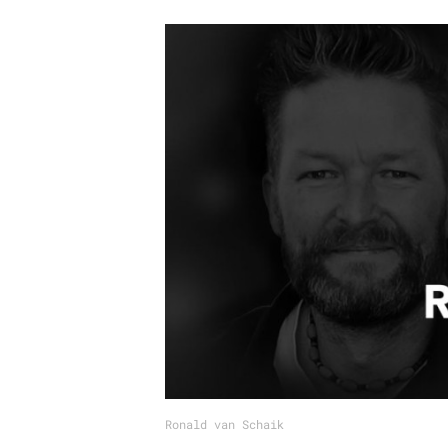
Carriere
Effectiviteit
Contentmarketing
Gedragsverand
Craft
Influencer mar
Customer Experience
Interne commu
Data & Insights
Martech
Ronald van Schaik