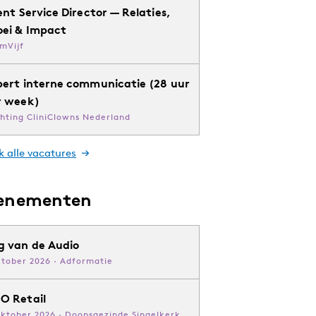
ent Service Director — Relaties,
oei & Impact
mVijf
pert interne communicatie (28 uur
r week)
chting CliniClowns Nederland
k alle vacatures
enementen
g van de Audio
ktober 2026 · Adformatie
O Retail
oktober 2026 · Doopsgezinde Singelkerk