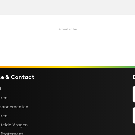
Advertentie
ce & Contact
t
ren
bonnementen
eren
stelde Vragen
y Statement