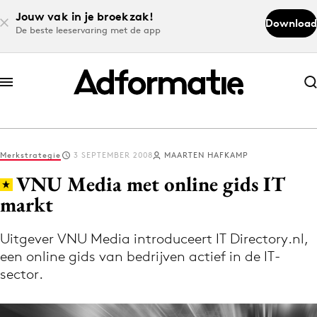
Jouw vak in je broekzak!
Download
De beste leeservaring met de app
Abonneer nu
Abonneer nu
Merkstrategie
3 SEPTEMBER 2008
MAARTEN HAFKAMP
Log in
VNU Media met online gids IT
markt
Download de app
Volg het laatste nieuws via de Adformatie
Uitgever VNU Media introduceert IT Directory.nl,
een online gids van bedrijven actief in de IT-
Nieuws app
sector.