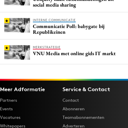
social media sharing
INTERNE COMMUNICATIE
Communicatie Poll: babygate bij
Republikeinen
MERKSTRATEGIE
VNU Media met online gids IT markt
Meer Adformatie
Service & Contact
Partners
Contact
Events
Abonneren
Vacatures
Teamabonnementen
Whitepapers
Adverteren