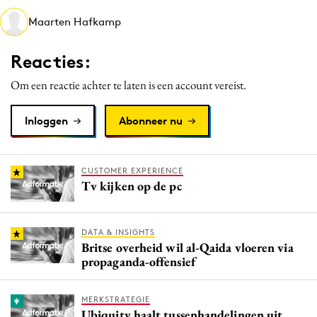
Media
Maarten Hafkamp
Merkstrategie
Reacties:
PR
Programmatic
Om een reactie achter te laten is een account vereist.
Purpose Marketing
Inloggen
Abonneer nu
Reputatie & crisis
CUSTOMER EXPERIENCE
Tv kijken op de pc
DATA & INSIGHTS
Britse overheid wil al-Qaida vloeren via
propaganda-offensief
MERKSTRATEGIE
Ubiquity haalt tussenhandelingen uit