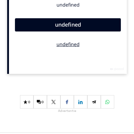
Bureaus
Campagnes
Carriere
Contentmarketing
Craft
Customer Experience
Data & Insights
Design
Digital transformation
Diversiteit
Effectiviteit
0
0
Gedragsverandering
Advertentie
Influencer marketing
Interne communicatie
Martech