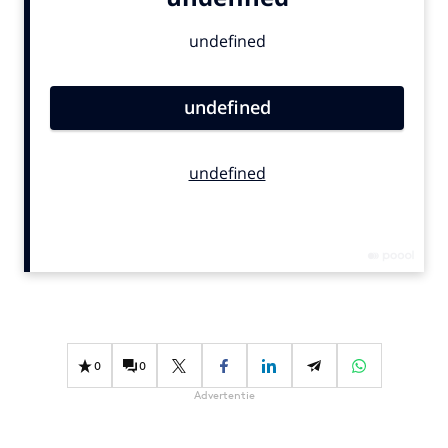
Bureaus
Campagnes
Carriere
Contentmarketing
Craft
Customer Experience
Data & Insights
Design
Digital transformation
Diversiteit
Effectiviteit
Gedragsverandering
0
0
Influencer marketing
Advertentie
Interne communicatie
Martech