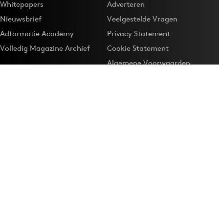
Whitepapers
Adverteren
Nieuwsbrief
Veelgestelde Vragen
Adformatie Academy
Privacy Statement
Volledig Magazine Archief
Cookie Statement
Algemene Voorwaarden
Onze app
Maak Adformatie.nl je
Google-favoriet
Privacyinstellingen
Download de
Adformatie Nieuws App