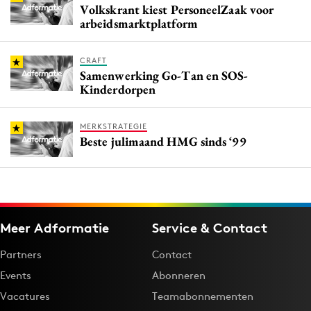
Volkskrant kiest PersoneelZaak voor
arbeidsmarktplatform
CRAFT
Samenwerking Go-Tan en SOS-
Kinderdorpen
MERKSTRATEGIE
Beste julimaand HMG sinds ‘99
Meer Adformatie
Service & Contact
Partners
Contact
Events
Abonneren
Vacatures
Teamabonnementen