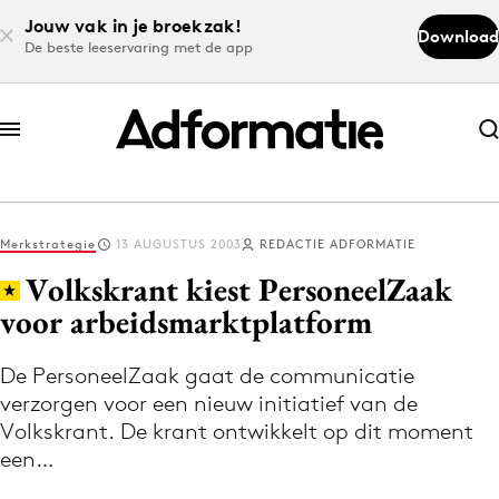
Jouw vak in je broekzak!
Download
De beste leeservaring met de app
Abonneer nu
Abonneer nu
Merkstrategie
13 AUGUSTUS 2003
REDACTIE ADFORMATIE
Log in
Volkskrant kiest PersoneelZaak
voor arbeidsmarktplatform
Download de app
Volg het laatste nieuws via de Adformatie
De PersoneelZaak gaat de communicatie
verzorgen voor een nieuw initiatief van de
Nieuws app
Volkskrant. De krant ontwikkelt op dit moment
een…