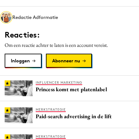
Media
Merkstrategie
Redactie Adformatie
PR
Reacties:
Programmatic
Purpose Marketing
Om een reactie achter te laten is een account vereist.
Reputatie & crisis
Inloggen
Abonneer nu
INFLUENCER MARKETING
Princess komt met platenlabel
MERKSTRATEGIE
Paid-search advertising in de lift
MERKSTRATEGIE