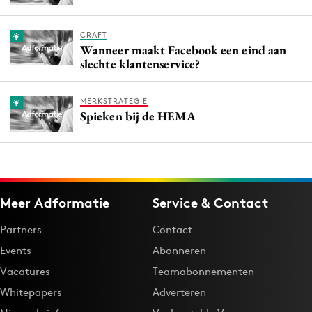
CRAFT
Wanneer maakt Facebook een eind aan
slechte klantenservice?
MERKSTRATEGIE
Spieken bij de HEMA
Meer Adformatie
Service & Contact
Partners
Contact
Events
Abonneren
Vacatures
Teamabonnementen
Whitepapers
Adverteren