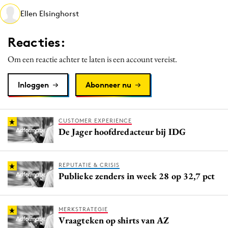
Media
Ellen Elsinghorst
Merkstrategie
Reacties:
PR
Programmatic
Om een reactie achter te laten is een account vereist.
Purpose Marketing
Inloggen
Abonneer nu
Reputatie & crisis
CUSTOMER EXPERIENCE
De Jager hoofdredacteur bij IDG
REPUTATIE & CRISIS
Publieke zenders in week 28 op 32,7 pct
MERKSTRATEGIE
Vraagteken op shirts van AZ