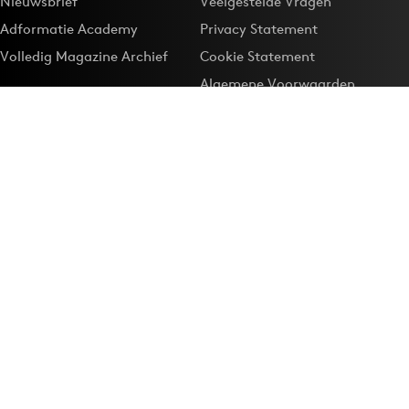
Nieuwsbrief
Veelgestelde Vragen
Adformatie Academy
Privacy Statement
Volledig Magazine Archief
Cookie Statement
Algemene Voorwaarden
Onze app
Maak Adformatie.nl je
Google-favoriet
Privacyinstellingen
Download de
Adformatie Nieuws App