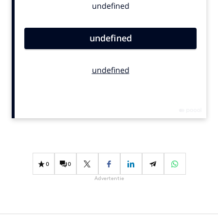
Bureaus
Campagnes
Carriere
Contentmarketing
Craft
Customer Experience
Data & Insights
Design
Digital transformation
Diversiteit
Effectiviteit
0
0
Gedragsverandering
Advertentie
Influencer marketing
Interne communicatie
Martech