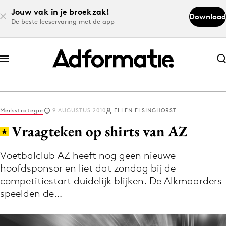
Jouw vak in je broekzak!
Download
De beste leeservaring met de app
Abonneer nu
Abonneer nu
Merkstrategie
9 AUGUSTUS 2010
ELLEN ELSINGHORST
Log in
Vraagteken op shirts van AZ
Voetbalclub AZ heeft nog geen nieuwe
Download de app
hoofdsponsor en liet dat zondag bij de
Volg het laatste nieuws via de Adformatie
competitiestart duidelijk blijken. De Alkmaarders
Nieuws app
speelden de…