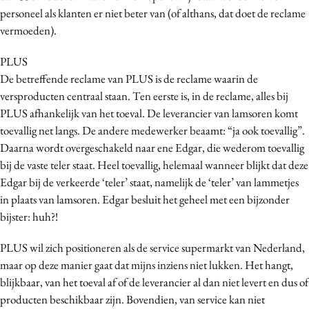
personeel als klanten er niet beter van (of althans, dat doet de reclame
Media
vermoeden).
Merkstrategie
PR
PLUS
Programmatic
De betreffende reclame van PLUS is de reclame waarin de
versproducten centraal staan. Ten eerste is, in de reclame, alles bij
Purpose Marketing
PLUS afhankelijk van het toeval. De leverancier van lamsoren komt
Reputatie & crisis
toevallig net langs. De andere medewerker beaamt: “ja ook toevallig”.
Daarna wordt overgeschakeld naar ene Edgar, die wederom toevallig
bij de vaste teler staat. Heel toevallig, helemaal wanneer blijkt dat deze
Edgar bij de verkeerde ‘teler’ staat, namelijk de ‘teler’ van lammetjes
in plaats van lamsoren. Edgar besluit het geheel met een bijzonder
bijster: huh?!
PLUS wil zich positioneren als de service supermarkt van Nederland,
maar op deze manier gaat dat mijns inziens niet lukken. Het hangt,
blijkbaar, van het toeval af of de leverancier al dan niet levert en dus of
producten beschikbaar zijn. Bovendien, van service kan niet