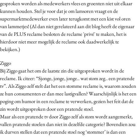
gesproken worden als medewerkers vlees en groenten niet uit elkaar
kunnen houden. Stel je voor dat je om lamsoren vraagt en de
supermarktmedewerker even later terugkomt met een kist vol oren
van lammetjes! (Al dan niet gerelateerd aan dit blog heeft de eigenaar
van de PLUS reclame besloten de reclame 'privé' te maken, het is
hierdoor niet meer mogelijk de reclame ook daadwerkelijk te
bekijken.)
Ziggo
Bij Ziggo gaat het om de laatste zin die uitgesproken wordt in de
reclame. Ik citeer: “Sjonge, jonge, jonge.. wat stom zeg.. een pratende
tv”. Als Ziggo zelf stelt dat het een stomme reclame is, waarom zouden
ze hun consumenten er dan mee lastigvallen? Waarschijnlijk is het een
poging om humor in een reclame te verwerken, gezien het feit dat de
zin wordt uitgesproken door een pratende stoel.
Maar als een pratende tv door Ziggo zelf als stom wordt aangemerkt,
vallen pratende stoelen dan niet in dezelfde categorie? Bovendien zou
ik durven stellen dat een pratende stoel nog ‘stommer’ is dan een