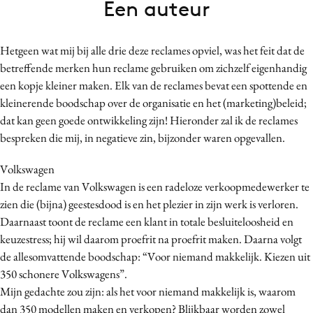
Een auteur
Bureaus
Campagnes
Hetgeen wat mij bij alle drie deze reclames opviel, was het feit dat de
Carriere
betreffende merken hun reclame gebruiken om zichzelf eigenhandig
Contentmarketing
een kopje kleiner maken. Elk van de reclames bevat een spottende en
Craft
kleinerende boodschap over de organisatie en het (marketing)beleid;
Customer Experience
dat kan geen goede ontwikkeling zijn! Hieronder zal ik de reclames
bespreken die mij, in negatieve zin, bijzonder waren opgevallen.
Data & Insights
Design
Volkswagen
Digital transformation
In de reclame van Volkswagen is een radeloze verkoopmedewerker te
Diversiteit
zien die (bijna) geestesdood is en het plezier in zijn werk is verloren.
Daarnaast toont de reclame een klant in totale besluiteloosheid en
Effectiviteit
keuzestress; hij wil daarom proefrit na proefrit maken. Daarna volgt
Gedragsverandering
de allesomvattende boodschap: “Voor niemand makkelijk. Kiezen uit
Influencer marketing
350 schonere Volkswagens”.
Interne communicatie
Mijn gedachte zou zijn: als het voor niemand makkelijk is, waarom
Martech
dan 350 modellen maken en verkopen? Blijkbaar worden zowel