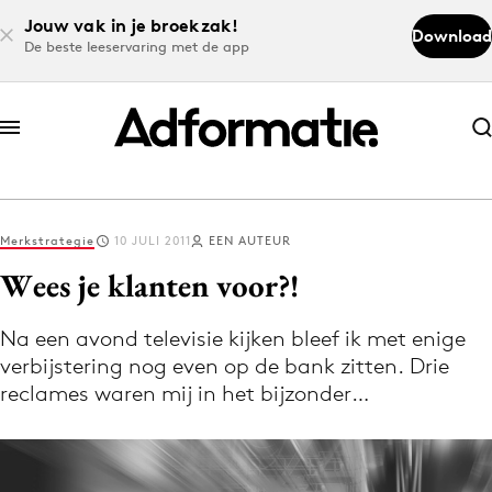
Jouw vak in je broekzak!
Download
De beste leeservaring met de app
Abonneer nu
Abonneer nu
Merkstrategie
10 JULI 2011
EEN AUTEUR
Log in
Wees je klanten voor?!
Na een avond televisie kijken bleef ik met enige
Download de app
verbijstering nog even op de bank zitten. Drie
Volg het laatste nieuws via de Adformatie
reclames waren mij in het bijzonder…
Nieuws app