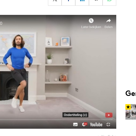
Programmatic
ering
Purpose Marketing
keting
Reputatie & crisis
nicatie
Ge