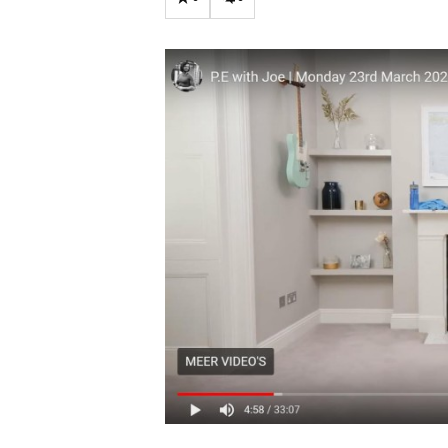
Carriere
Effectiviteit
Contentmarketing
Gedragsverand
Craft
Influencer mar
Customer Experience
Interne commu
Data & Insights
Martech