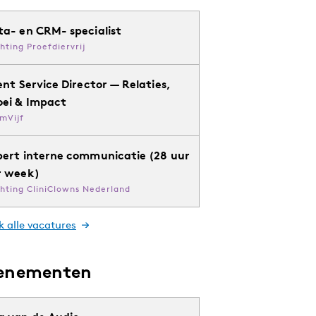
ta- en CRM- specialist
chting Proefdiervrij
ent Service Director — Relaties,
oei & Impact
mVijf
pert interne communicatie (28 uur
r week)
chting CliniClowns Nederland
k alle vacatures
enementen