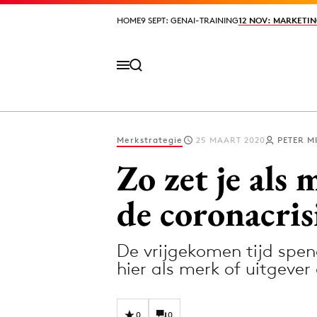
HOME
HOME
9 SEPT: GENAI-TRAINING
9 SEPT: GENAI-TRAINING
12 NOV: MARKETIN
12 NOV: MARKETIN
Merkstrategie
25 MAART 2020
PETER M
Volg het laatste nieuws via de Adformatie N
Zo zet je als
de coronacris
Topics
De vrijgekomen tijd spen
Artificial Intelligence
Design
hier als merk of uitgever
Bureaus
Digital transf
Campagnes
Diversiteit
0
0