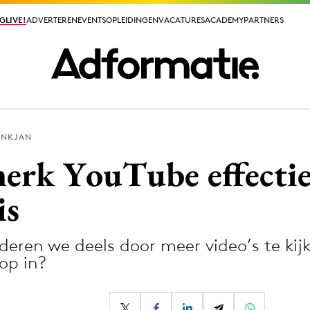
GLIVE!
GLIVE!
ADVERTEREN
ADVERTEREN
EVENTS
EVENTS
OPLEIDINGEN
OPLEIDINGEN
VACATURES
VACATURES
ACADEMY
ACADEMY
PARTNERS
PARTNERS
INKJAN
ieuws app
 merk YouTube effectie
is
deren we deels door meer video’s te kij
Media
 op in?
ormation
Merkstrategie
PR