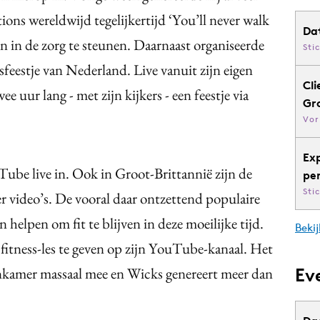
ions wereldwijd tegelijkertijd ‘You’ll never walk
Da
en in de zorg te steunen. Daarnaast organiseerde
Sti
feestje van Nederland. Live vanuit zijn eigen
Cli
uur lang - met zijn kijkers - een feestje via
Gr
Vor
Ex
Tube live in. Ook in Groot-Brittannië zijn de
pe
Sti
r video’s. De vooral daar ontzettend populaire
 helpen om fit te blijven in deze moeilijke tijd.
Bekij
n fitness-les te geven op zijn YouTube-kanaal. Het
nkamer massaal mee en Wicks genereert meer dan
Ev