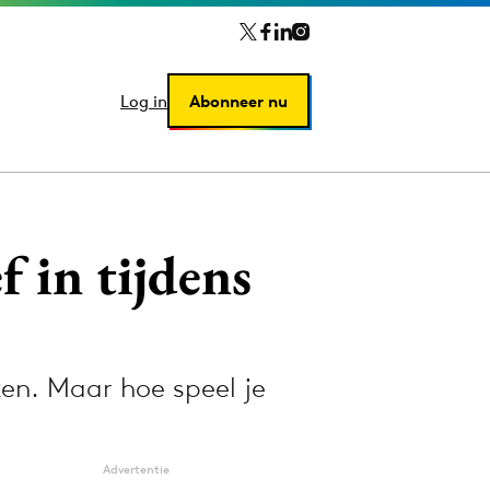
Log in
Log in
Abonneer nu
Abonneer nu
f in tijdens
ken. Maar hoe speel je
Advertentie