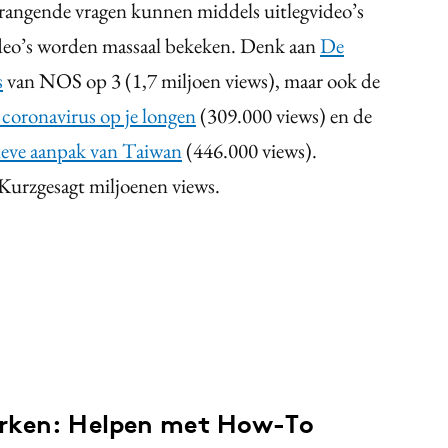
angende vragen kunnen middels uitlegvideo’s
ideo’s worden massaal bekeken. Denk aan
De
s
van NOS op 3 (1,7 miljoen views), maar ook de
n coronavirus op je longen
(309.000 views) en de
tieve aanpak van Taiwan
(446.000 views).
 Kurzgesagt miljoenen views.
erken: Helpen met How-To