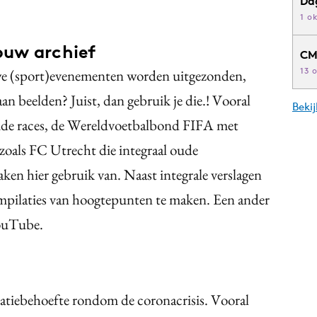
Da
1 o
ouw archief
CM
13 
ieuwe (sport)evenementen worden uitgezonden,
an beelden? Juist, dan gebruik je die.! Vooral
Beki
oude races, de Wereldvoetbalbond FIFA met
zoals FC Utrecht die integraal oude
ken hier gebruik van. Naast integrale verslagen
mpilaties van hoogtepunten te maken. Een ander
YouTube.
tiebehoefte rondom de coronacrisis. Vooral