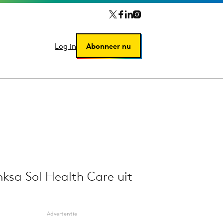
Log in
Log in
Abonneer nu
Abonneer nu
ksa Sol Health Care uit
Advertentie