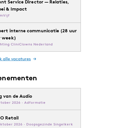
ent Service Director — Relaties,
oei & Impact
mVijf
pert interne communicatie (28 uur
r week)
chting CliniClowns Nederland
k alle vacatures
enementen
g van de Audio
ktober 2026 · Adformatie
O Retail
oktober 2026 · Doopsgezinde Singelkerk