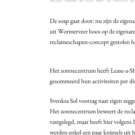
Helaas hebben we niet meer de rechten op
De soap gaat door: nu zijn de eig
uit Wormerveer boos op de eigenar
reclameschapen-concept gestolen 
Het zonnecentrum heeft Lease-a-Sh
gesommeerd hun activiteiten per dir
Svenksa Sol voorzag naar eigen zegg
Het zonnecentrum beweert de reclam
vastgelegd, maar heeft hier volgens 
werden enkel een paar knipsels uit 