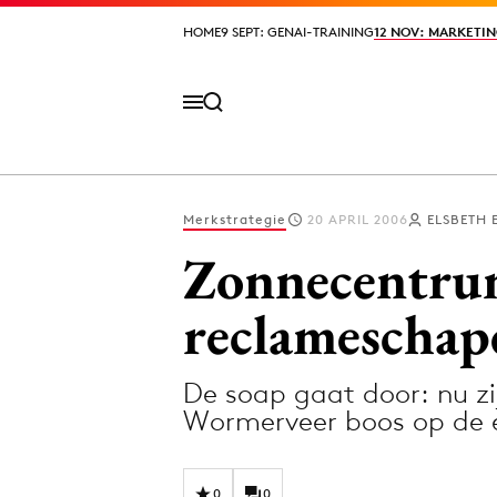
HOME
HOME
9 SEPT: GENAI-TRAINING
9 SEPT: GENAI-TRAINING
12 NOV: MARKETIN
12 NOV: MARKETIN
Merkstrategie
20 APRIL 2006
ELSBETH 
Volg het laatste nieuws via de Adformatie N
Zonnecentrum
reclameschap
Topics
De soap gaat door: nu z
Artificial Intelligence
Design
Wormerveer boos op de 
Bureaus
Digital transf
Campagnes
Diversiteit
0
0