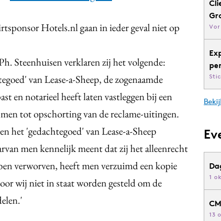
Cli
Gr
rtsponsor Hotels.nl gaan in ieder geval niet op
Vor
Ex
. Steenhuisen verklaren zij het volgende:
pe
chtegoed' van Lease-a-Sheep, de zogenaamde
Sti
st en notarieel heeft laten vastleggen bij een
Bekij
 men tot opschorting van de reclame-uitingen.
hen het 'gedachtegoed' van Lease-a-Sheep
Ev
arvan men kennelijk meent dat zij het alleenrecht
bben verworven, heeft men verzuimd een kopie
Da
1 o
oor wij niet in staat worden gesteld om de
elen.'
CM
13 