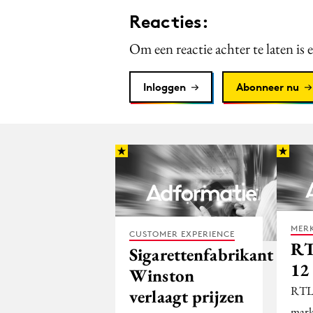
Reacties:
Om een reactie achter te laten is 
Inloggen
Abonneer nu
MERK
CUSTOMER EXPERIENCE
RT
Sigarettenfabrikant
12
Winston
RTL4
verlaagt prijzen
mark