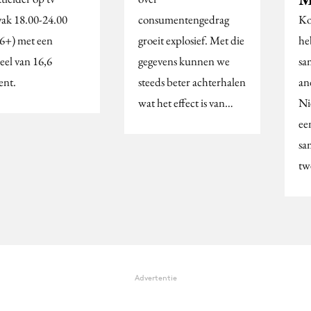
dvak 18.00-24.00
consumentengedrag
K
 6+) met een
groeit explosief. Met die
he
eel van 16,6
gegevens kunnen we
sa
ent.
steeds beter achterhalen
an
wat het effect is van…
Ni
ee
sa
tw
Advertentie