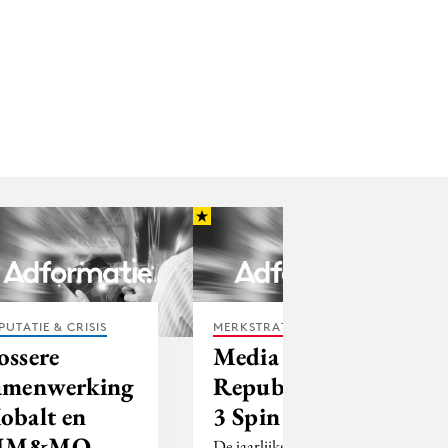
PUTATIE & CRISIS
MERKSTRATEGIE
ossere
Media
amenwerking
Republic wint
obalt en
3 Spin Awards
MM&MO
De jaarlijkse Spin