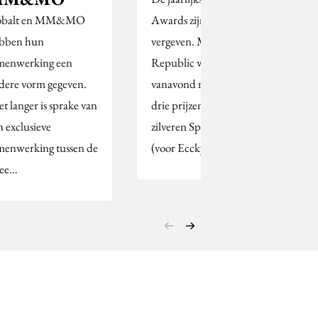
obalt en MM&MO
Awards zijn weer
bben hun
vergeven. Media
menwerking een
Republic won
dere vorm gegeven.
vanavond maar liefst
et langer is sprake van
drie prijzen, twee
n exclusieve
zilveren Spin Awards
menwerking tussen de
(voor Eccky…
ee…