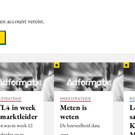
een account vereist.
STRATEGIE
MERKSTRATEGIE
RE
L4 in week
Meten is
L
 marktleider
weten
s
K
 was in week 12
De hoeveelheid data
tleider op tv
over