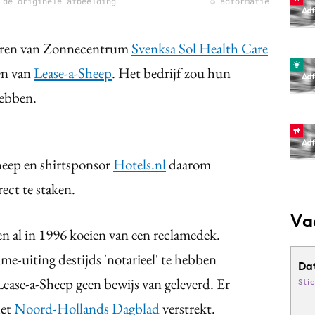
 de originele afbeelding
© adformatie
enaren van Zonnecentrum
Svenksa Sol Health Care
en van
Lease-a-Sheep
. Het bedrijf zou hun
hebben.
eep en shirtsponsor
Hotels.nl
daarom
ect te staken.
Va
en al in 1996 koeien van een reclamedek.
e-uiting destijds 'notarieel' te hebben
Da
Lease-a-Sheep geen bewijs van geleverd. Er
Sti
het
Noord-Hollands Dagblad
verstrekt.