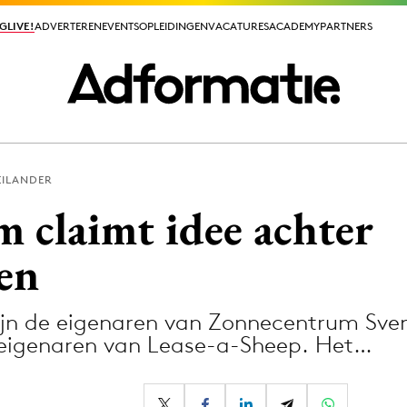
GLIVE!
GLIVE!
ADVERTEREN
ADVERTEREN
EVENTS
EVENTS
OPLEIDINGEN
OPLEIDINGEN
VACATURES
VACATURES
ACADEMY
ACADEMY
PARTNERS
PARTNERS
EILANDER
ieuws app
 claimt idee achter
en
ijn de eigenaren van Zonnecentrum Sven
Media
eigenaren van Lease-a-Sheep. Het…
ormation
Merkstrategie
PR