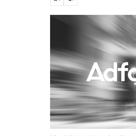
Carriere
Effectiviteit
Contentmarketing
Gedragsverand
Craft
Influencer mar
Customer Experience
Interne commu
Data & Insights
Martech