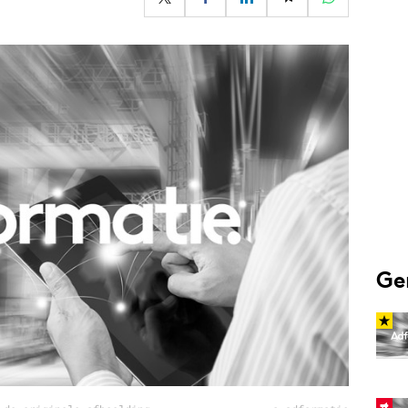
Programmatic
ering
Purpose Marketing
keting
Reputatie & crisis
nicatie
Ge