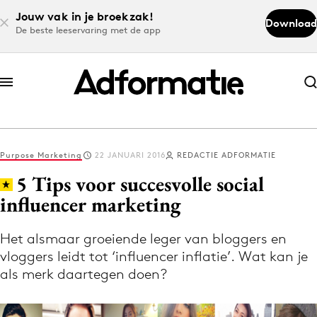
Jouw vak in je broekzak!
Download
De beste leeservaring met de app
Abonneer nu
Abonneer nu
Purpose Marketing
22 JANUARI 2016
REDACTIE ADFORMATIE
Log in
5 Tips voor succesvolle social
influencer marketing
Download de app
Volg het laatste nieuws via de Adformatie
Het alsmaar groeiende leger van bloggers en
vloggers leidt tot ‘influencer inflatie’. Wat kan je
Nieuws app
als merk daartegen doen?