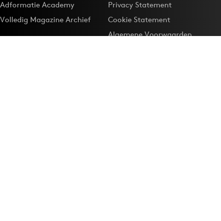
Adformatie Academy
Privacy Statement
Volledig Magazine Archief
Cookie Statement
Algemene Voorwaarden
Onze app
Maak Adformatie.nl je
Google-favoriet
Privacyinstellingen
Download de
Adformatie Nieuws App