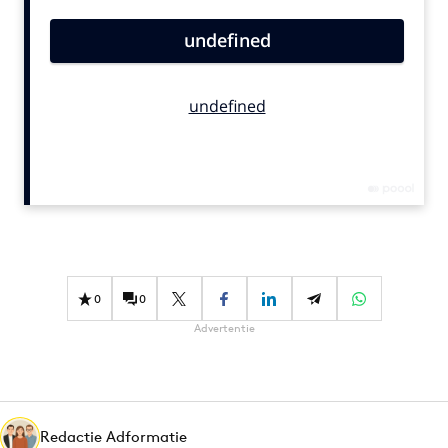
Bureaus
Campagnes
Carriere
Contentmarketing
Craft
Customer Experience
Data & Insights
Design
Digital transformation
Diversiteit
0
0
Effectiviteit
Advertentie
Gedragsverandering
Influencer marketing
Interne communicatie
Redactie Adformatie
Martech