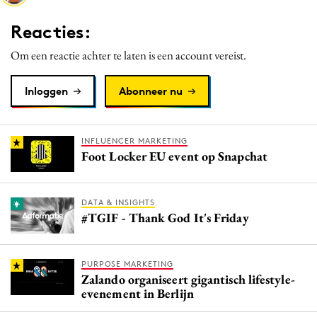
Media
Reacties:
Merkstrategie
Om een reactie achter te laten is een account vereist.
PR
Programmatic
Inloggen
Abonneer nu
Purpose Marketing
Reputatie & crisis
INFLUENCER MARKETING
Foot Locker EU event op Snapchat
DATA & INSIGHTS
#TGIF - Thank God It's Friday
PURPOSE MARKETING
Zalando organiseert gigantisch lifestyle-
evenement in Berlijn