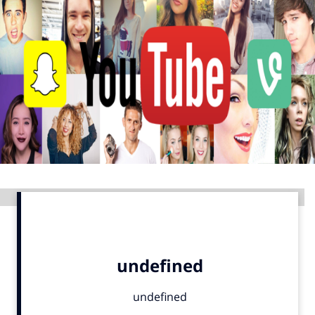
Menu
Home
9 sept: GenAI-training
12 nov: MarketingLive!
Adverteren
Events
Opleidingen
Advertentie
Vacatures
Academy
Partners
Topics
Artificial Intelligence