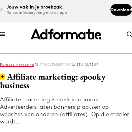
Jouw vak in je broekzak!
Download
De beste leeservaring met de app
Abonneer nu
Abonneer nu
Purpose Marketing
17 NOVEMBER 2011
EEN AUTEUR
Log in
Affiliate marketing: spooky
business
Download de app
Volg het laatste nieuws via de Adformatie
Affiliate marketing is sterk in opmars.
Adverteerders laten banners plaatsen op
Nieuws app
websites van anderen (affiliates). Op die manier
wordt…