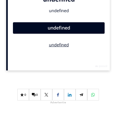
Bureaus
Campagnes
Carriere
Contentmarketing
Craft
Customer Experience
Data & Insights
Design
Digital transformation
Diversiteit
Effectiviteit
Gedragsverandering
0
0
Influencer marketing
Advertentie
Interne communicatie
Martech