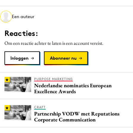
Media
Merkstrategie
Een auteur
PR
Reacties:
Programmatic
Purpose Marketing
Om een reactie achter te laten is een account vereist.
Reputatie & crisis
Inloggen
Abonneer nu
PURPOSE MARKETING
Nederlandse nominaties European
Excellence Awards
CRAFT
Partnership VODW met Reputations
Corporate Communication