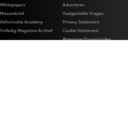
Whitepapers
Adverteren
Nieuwsbrief
Veelgestelde Vragen
Adformatie Academy
Privacy Statement
Volledig Magazine Archief
Cookie Statement
Algemene Voorwaarden
Onze app
Maak Adformatie.nl je
Google-favoriet
Privacyinstellingen
Download de
Adformatie Nieuws App