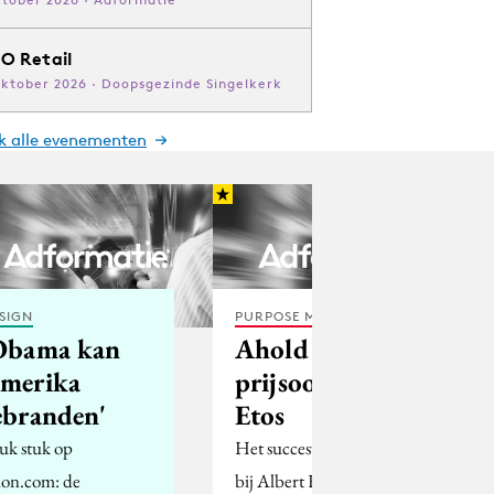
O Retail
oktober 2026 · Doopsgezinde Singelkerk
jk alle evenementen
SIGN
PURPOSE MARKETING
Obama kan
Ahold start
merika
prijsoorlog
ebranden'
Etos
uk stuk op
Het succesvolle kunstje
lon.com: de
bij Albert Heijn - sterke