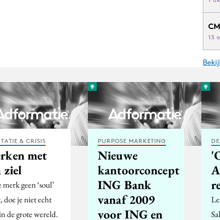
CM
13 
Beki
TATIE & CRISIS
PURPOSE MARKETING
DE
rken met
Nieuwe
'
 ziel
kantoorconcept
A
ING Bank
r
e merk geen ‘soul’
vanaf 2009
, doe je niet echt
Le
voor ING en
in de grote wereld.
Sa