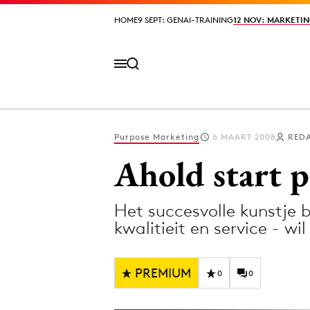
HOME
HOME
9 SEPT: GENAI-TRAINING
9 SEPT: GENAI-TRAINING
12 NOV: MARKETIN
12 NOV: MARKETIN
Purpose Marketing
6 MAART 2008
REDA
Volg het laatste nieuws via de Adformatie N
Ahold start p
Het succesvolle kunstje b
Topics
kwalitieit en service - w
Artificial Intelligence
Design
Bureaus
Digital transf
PREMIUM
0
0
Campagnes
Diversiteit