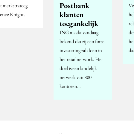
Postbank
t merkstrateeg
Ve
klanten
ence Knight.
he
toegankelijk
re
ING maakt vandaag
dez
bekend dat zij een forse
he
investering zal doen in
da
het retailnetwork. Het
doel is een landelijk
netwerk van 800
kantoren…