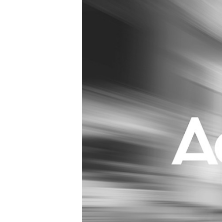
Carriere
Effectiviteit
Contentmarketing
Gedragsverand
Craft
Influencer mar
Customer Experience
Interne commu
Data & Insights
Martech