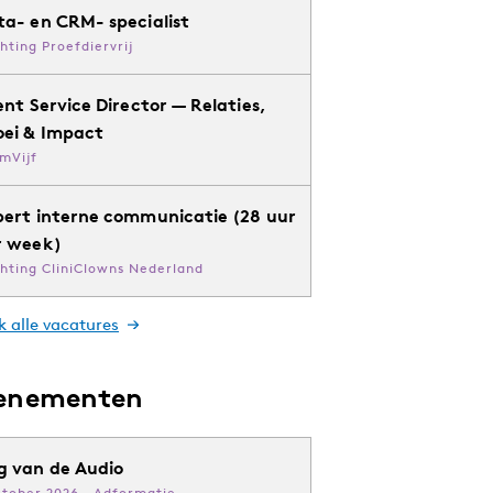
ta- en CRM- specialist
chting Proefdiervrij
ent Service Director — Relaties,
oei & Impact
mVijf
pert interne communicatie (28 uur
r week)
chting CliniClowns Nederland
k alle vacatures
enementen
g van de Audio
ktober 2026 · Adformatie