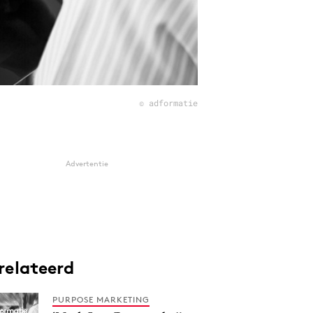
© adformatie
Advertentie
relateerd
PURPOSE MARKETING