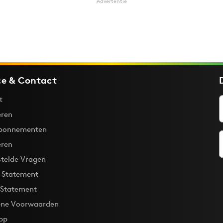
Advertentie
ce & Contact
t
ren
bonnementen
eren
stelde Vragen
y Statement
 Statement
ne Voorwaarden
pp