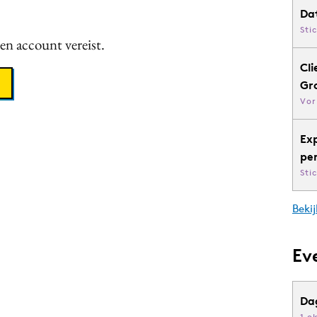
Da
Sti
een account vereist.
Cli
Gr
Vor
Ex
pe
Sti
Bekij
Ev
Da
1 o