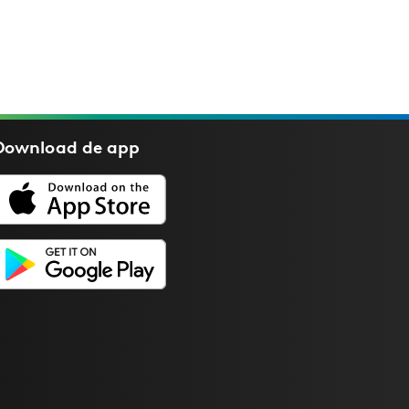
Download de
app