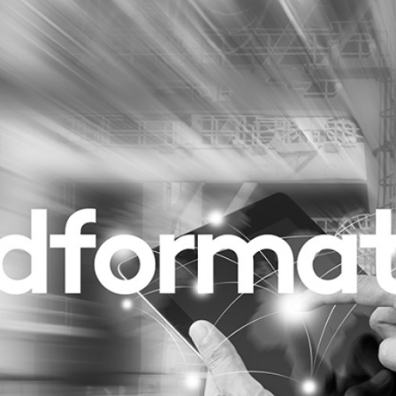
Programmatic
ering
Purpose Marketing
keting
Reputatie & crisis
nicatie