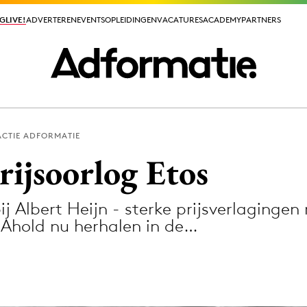
GLIVE!
GLIVE!
ADVERTEREN
ADVERTEREN
EVENTS
EVENTS
OPLEIDINGEN
OPLEIDINGEN
VACATURES
VACATURES
ACADEMY
ACADEMY
PARTNERS
PARTNERS
CTIE ADFORMATIE
ieuws app
rijsoorlog Etos
ij Albert Heijn - sterke prijsverlaging
il Ahold nu herhalen in de…
Media
ormation
Merkstrategie
PR