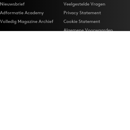
Nieuwsbrief
Veelgestelde Vragen
Adformatie Academy
Privacy Statement
Volledig Magazine Archief
Cookie Statement
Algemene Voorwaarden
Onze app
Maak Adformatie.nl je
Google-favoriet
Privacyinstellingen
Download de
Adformatie Nieuws App