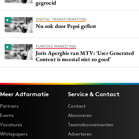
gegroeid
DIGITAL TRANSFORMATION
Nu ook door Pepsi geflest
PURPOSE MARKETING
Joris Aperghis van MTV: 'User Generated
Content is meestal niet zo goed'
Meer Adformatie
Service & Contact
Partners
Contact
Events
Abonneren
Vacatures
Teamabonnementen
Whitepapers
Adverteren