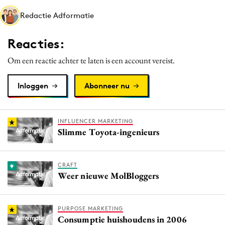
Media
Redactie Adformatie
Merkstrategie
Reacties:
PR
Programmatic
Om een reactie achter te laten is een account vereist.
Purpose Marketing
Inloggen
Abonneer nu
Reputatie & crisis
INFLUENCER MARKETING
Slimme Toyota-ingenieurs
CRAFT
Weer nieuwe MolBloggers
PURPOSE MARKETING
Consumptie huishoudens in 2006