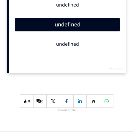
Bureaus
Campagnes
Carriere
Contentmarketing
Craft
Customer Experience
Data & Insights
Design
Digital transformation
Diversiteit
Effectiviteit
0
0
Gedragsverandering
Advertentie
Influencer marketing
Interne communicatie
Martech