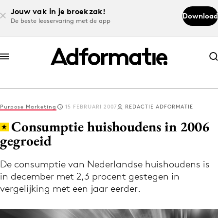
Jouw vak in je broekzak!
Download
De beste leeservaring met de app
Abonneer nu
Abonneer nu
Purpose Marketing
15 FEBRUARI 2007
REDACTIE ADFORMATIE
Log in
Consumptie huishoudens in 2006
gegroeid
Download de app
Volg het laatste nieuws via de Adformatie
De consumptie van Nederlandse huishoudens is
in december met 2,3 procent gestegen in
Nieuws app
vergelijking met een jaar eerder.